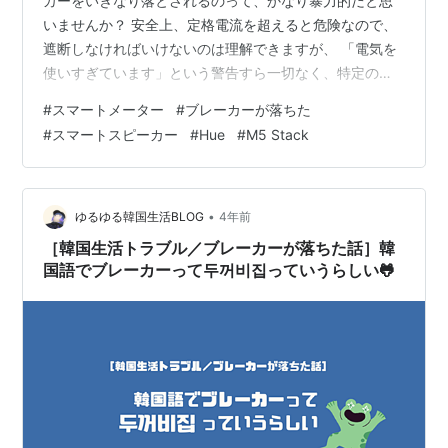
カーをいきなり落とされるのって、かなり暴力的だと思
いませんか？ 安全上、定格電流を超えると危険なので、
遮断しなければいけないのは理解できますが、 「電気を
使いすぎています」という警告すら一切なく、特定の家
電だけが使えなくなるのではなく 突然全電力をカットさ
#
スマートメーター
#
ブレーカーが落ちた
れるというのは、やりすぎだと思うのです。 昔の家電な
#
スマートスピーカー
#
Hue
#
M5 Stack
ら良くても、今の情報家電では、PCやハードディスクの
書き込み中に電源を落とされると、ソフトウェア的に死
ぬこともあります。 将棋のマスク反則負けでも、一度の
警告すらなくすぐに反則負けにされたことが不服だと聞
•
ゆるゆる韓国生活BLOG
4年前
きましたが 電気のブレーカーも、何の…
［韓国生活トラブル／ブレーカーが落ちた話］韓
国語でブレーカーって두꺼비집っていうらしい🐸