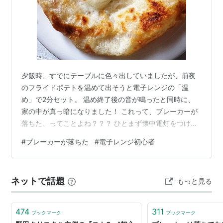
夕飯時、すでにテーブルに色々出していましたが、前夜
のフライドポテトを温めて出そうと電子レンジの「温
め」で2分セット。 温め終了後の音が鳴ったと同時に、
家の中が真っ暗になりました！ これって、ブレーカーが
落ちた、ってことよね？？？ ひとまず懐中電灯をつけ、
他の部屋をチェック。 2階に行ってみると、ちゃんと豆
#
ブレーカーが落ちた
#
電子レンジ初心者
電球がついていたので、2階は無事。 1階でも、お風呂の
給湯器ランプは無事だったので、1階でも電気の流れる系
統が違っているのかも？ ブレーカーを確認してみると、
ネットで話題
もっと見る
3か所あるうちのひとつが落ちていました。 3か所あると
いうことは、あと2か所は1階の別のブロックと2階と思わ
れます。 ブレーカーを上げる…
474
311
ブックマーク
ブックマーク