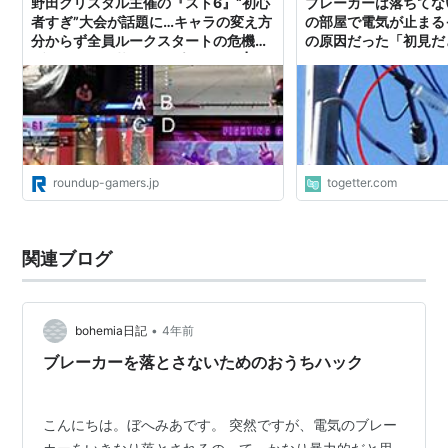
野田クリスタル主催の『スト6』“初心
ブレーカーは落ちてな
者すぎ”大会が話題に…キャラの変え方
の部屋で電気が止まる
分からず全員ルークスタートの危機や
の原因だった「初見だ
ブレーカーで落ちるハプニングも |
RUGs（ラグス） Supported by intel
roundup-gamers.jp
togetter.com
関連ブログ
•
bohemia日記
4年前
ブレーカーを落とさないためのおうちハック
こんにちは。ぼへみあです。 突然ですが、電気のブレー