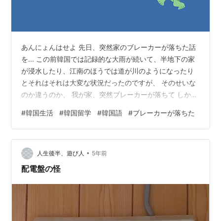
あんにょんはせよ 先日、突然家のブレーカーが落ちた話
を... この前韓国では記録的な大雨が続いて、半地下の家
が浸水したり、江南のほうでは道が川のようになったり
とそれはそれは大変な状況だったのですが、 そのせいな
のか違うのか、 我が家、突然ブレーカーが落ちて しかも
上がらなくなりました！！ ↓ その時の写真がこちら 一番
#
韓国生活
#
韓国留学
#
韓国語
#
ブレーカーが落ちた
右のレバーが下がっている 一番右の「전등」が下がって
いて、押しても上がらない😨 この時夜中の1時近く...どう
しようどうしようと思って家の中を見回したら、あれ、
•
でもコンセントは生きている。 ブレーカーのもとが落ち
人生後半、遊び人
5年前
たわけではなく、電灯の部分だけが落ちていて、전열1, 2
配電盤の怪
は上がってい…