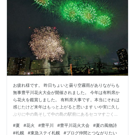
お疲れ様です。 昨日ちょいと曇り空霧雨がありながらも
無事豊平川花火大会が開催されました。 今年は有料席か
ら花火を鑑賞しました。 有料席大事です。本当にそれは
感じたけど来年はもっと上がると思います いや実に久し
ぶりに中の島そして中の島の駅前にあるセコマすごく懐
かしい気持ちになりました。めっちゃ利用していたので
#
夏
#
花火
#
豊平川
#
豊平川花火大会
#
夏の風物詩
有料チケット再入場はできないということでもトイレも
#
札幌
#
東急ステイ札幌
#
ブログ仲間とつながりたい