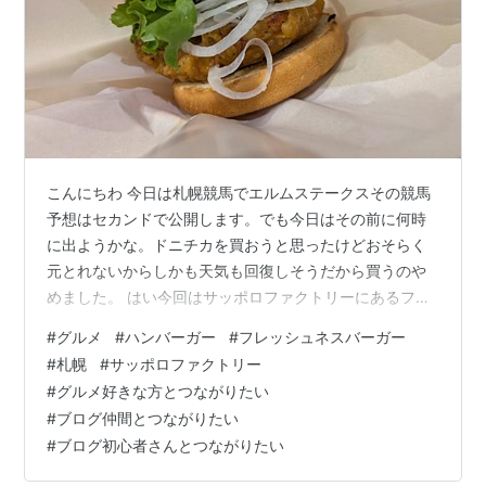
こんにちわ 今日は札幌競馬でエルムステークスその競馬
予想はセカンドで公開します。でも今日はその前に何時
に出ようかな。ドニチカを買おうと思ったけどおそらく
元とれないからしかも天気も回復しそうだから買うのや
めました。 はい今回はサッポロファクトリーにあるフレ
ッシュネスバーガー 塩レモンチキンバーガーレモンのさ
#
グルメ
#
ハンバーガー
#
フレッシュネスバーガー
っぱりが最高マジでおすすめですね。 そしてチュロス実
#
札幌
#
サッポロファクトリー
においしい揚げたて持っちりした食感やみつきになりそ
#
グルメ好きな方とつながりたい
う フレッシュネスバーガーサッポロファクトリー店
#
ブログ仲間とつながりたい
#
ブログ初心者さんとつながりたい