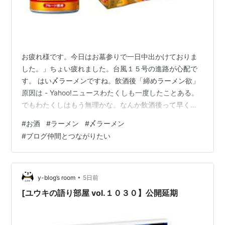
お疲れ様です。今日はお墓参りで一日中出かけておりま
した。」ちょい疲れました。台風１５号の進路が心配で
す。 はい〆ラーメンですね。飲酒後「締めラーメン欲」
原因は - Yahoo!ニュースわたくしも一度したことある。
でもわたくしはもう無理かな。なんか飲酒後って早く帰
りたい。そんな気持ちになってしまいます。 ウコンの力
#
お酒
#
ラーメン
#
〆ラーメン
ドリンク(100ml×6本入)【ウコンの力】[ハウス クルクミ
#
ブログ仲間とつながりたい
ン 秋ウコン] 楽天で購入 あぁでもそんなことよりしばら
く繁華街にも行っていないなかなか行く時間があって行
かないというね。 どうせ行くなら楽しい夜にしたいけど
なかなか行く機会が減少しました。
•
y-blog’s room
5日前
[ユウキの語り部屋 vol.１０３０】公開延期