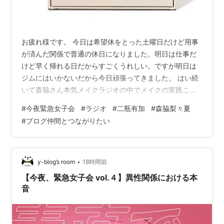
お疲れ様です。 今日は希望休をとった土曜日だけど用事
が済んだ関係で普通の休日になりました。明日は仕事だ
けど早く帰れる日だからすごくうれしい。ですが明日は
ジムにはいかないだから今日頑張ってきました。 はい続
いて森脇さん本気メイクラジオの中でメイクの実践これ
はYouTubeで流す現代に可能な方法ですよね。新鮮です
#
今夜緊急女子会
#
ラジオ
#
二瓶有加
#
森脇梨々夏
ね。Francfranc バイカラー コスメボックス フランフラ
#
ブログ仲間とつながりたい
ン インテリア・生活雑貨 収納用品・棚・ラック ベージ
ュ【送料無料】価格：9,000円（税込、送料無料)
(2026/8/8時点) 楽天で購入 メイクも含めケアってすごく
大事ですからね。 わたくしは最近髪質を大事にしていま
•
y-blog’s room
18時間前
す。
【今夜、緊急女子会 vol.４】異性関係における本
音