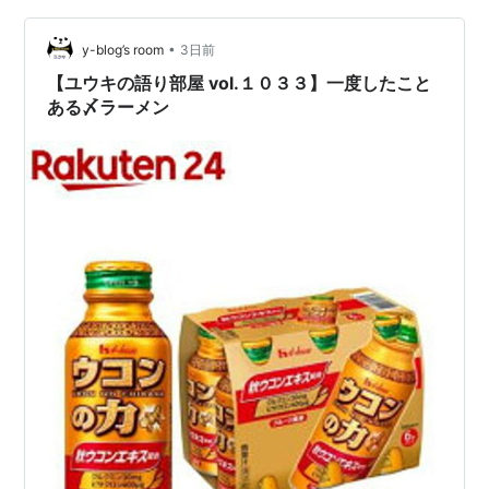
•
y-blog’s room
3日前
【ユウキの語り部屋 vol.１０３３】一度したこと
ある〆ラーメン