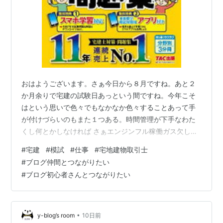
おはようございます。さぁ今日から８月ですね。あと２
か月余りで宅建の試験日あっという間ですね。今年こそ
はという思いで色々でもなかなか色々することあって手
が付けづらいのもまた１つある。時間管理が下手なわた
くし何とかしなければ さぁエンジンフル稼働ガス欠しな
いためにもエネルギーを蓄えなければ ジムに行くときと
#
宅建
#
模試
#
仕事
#
宅地建物取引士
か参考書持ち歩くけど結局ファクトリーの椅子で３０分
#
ブログ仲間とつながりたい
くらい でもどんどん進めていこうそして明日からは４連
#
ブログ初心者さんとつながりたい
勤。でもうまいこと希望休とおったのでフル活用できそ
う。 【送料無料】みんなが欲しかった!宅建士の論点別過
去問題集 2026年度版／滝澤ななみ 楽天で購入 そしてこ
れを受けるかどうかが悩むこれを受…
•
y-blog’s room
10日前