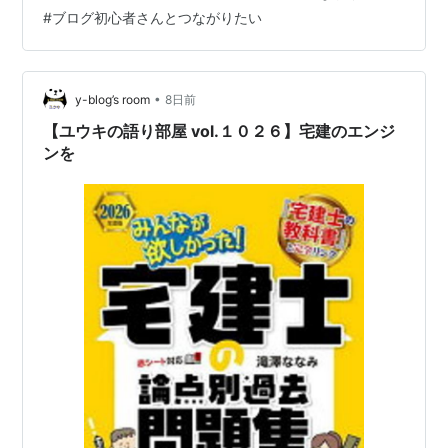
あったので困らないで過ごせるいう結構いいですね。 霧
#
ブログ初心者さんとつながりたい
雨で少々涼しいというかひんやりするくらいそしてちょ
っと風が弱かったので花火の煙がなかなか消えず残った
のがありましたけどでも大満足な時間ですね。 いやちゃ
んと見たのはけっこうなかなかなくて去…
•
y-blog’s room
8日前
【ユウキの語り部屋 vol.１０２６】宅建のエンジ
ンを