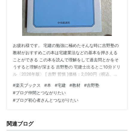
お疲れ様です。 宅建の勉強に極めたそんな時に吉野塾の
教材がおすすめこの本は宅建業法などの基本を押さえる
ことができる この本を読んで理解をして過去問とかをそ
うすると理解が深まる 吉野塾の 宅建士出るとこ10分ドリ
ル〈2026年版〉 [ 吉野 哲慎 ]価格：2,090円（税込、送
料無料) (2026/8/8時点) 楽天で購入
#
楽天ブックス
#
本
#
宅建
#
教材
#
吉野塾
#
ブログ仲間とつながりたい
#
ブログ初心者さんとつながりたい
関連ブログ