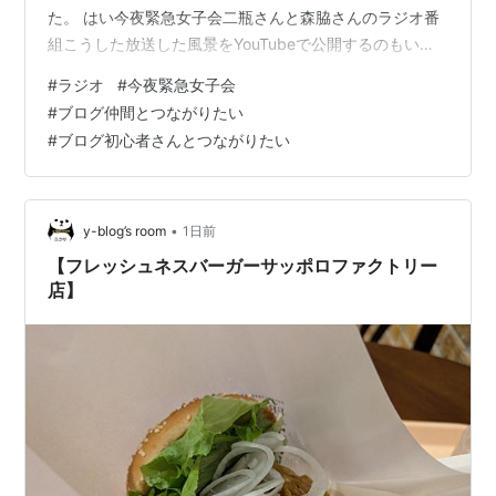
た。 はい今夜緊急女子会二瓶さんと森脇さんのラジオ番
組こうした放送した風景をYouTubeで公開するのもいい
ですよね。 なんかこういうのを見るとテレビ業界はかな
#
ラジオ
#
今夜緊急女子会
り遅れてきてますよね。 素直でごめんね [ DRAW□ME ]
#
ブログ仲間とつながりたい
価格：1,540円（税込、送料無料) (2026/8/8時点) 楽天で
#
ブログ初心者さんとつながりたい
購入 ノブロック定番の大喜利福留光帆さんが上手すぎる
大喜利の考え方 あなただけの「おもしろい発想」を生み
出す方法 [ 坊主 ]価格：1,650円（税込、送料無料…
•
y-blog’s room
1日前
【フレッシュネスバーガーサッポロファクトリー
店】