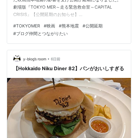
劇場版『TOKYO MER～走る緊急救命室～CAPITAL
CRISIS』【公開延期のお知らせ】
pic.twitter.com/htyANH8xUd— 【公式】『TOKYO
#
TOKYOMER
#
映画
#
熊本地震
#
公開延期
MER〜走る緊急救命室〜』 (@tokyo_mer_tbs) August 4,
#
ブログ仲間とつながりたい
2026 いつ公開になるのか正直お蔵入りしないことを祈る
けど でもこういう時だからこそこういう直下型が発生し
たときにこういう部隊があるというそれも安心要素ある
んじゃないかとそう思うんです…
•
y-blog’s room
6日前
【Hokkaido Niku Diner 82】パンがおいしすぎる