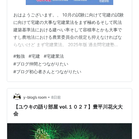
おはようございます。、 10月の試験に向けて宅建の試験
に向けて宅建の大事な宅建業法をまず極めるそして民法
建築基準法における建ぺい率そして容積率とかも大事で
すし農地法における農業委員会の規定も抑えなければな
らないけど まず宅建業法。 2025年版 過去問宅建塾
〔2〕宅建業法 (分野別過去問題集) (宅地建物取引士/宅建
#
勉強
#
宅建
#
宅建業法
士)［「基本テキスト」とリンク／赤シート対応／重要問
#
ブログ仲間とつながりたい
題厳選／宅地建物取引士(宅建士)］ (らくらく宅建塾シリ
#
ブログ初心者さんとつながりたい
ーズ/2025年版) 楽天で購入 さぁ頑張る
•
y-blog’s room
8日前
【ユウキの語り部屋 vol.１０２７】豊平川花火大
会