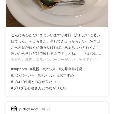
こんにちわただいまといいますか昨日は久しぶりに暑い
日でした。今日もまた。そしてきょうからというか昨日
から連勤が続く頑張らなければ。あぁちょっと行くだけ
遠いからそれだけで疲れるんですけどね。」 さぁ今回は
丸井今井札幌にあるハンバーガーがおいしそうですごく
いきたくなったお店 プレミアムチーズバーガーまずパン
#
sapporo
#
札幌
#
グルメ
#
丸井今井札幌
が最高でしたチーズもおいしいしまた食べたいという気
#
ハンバーガー
#
おいしい
#
おすすめ
持ちになったあんまり大きすぎないのもすごくよかった
#
ブログ仲間とつながりたい
ですね。 ハンバーガースキの方にもおすすめ Hokkaido
#
ブログ初心者さんとつながりたい
Niku Diner 82
•
y-blog’s room
6日前