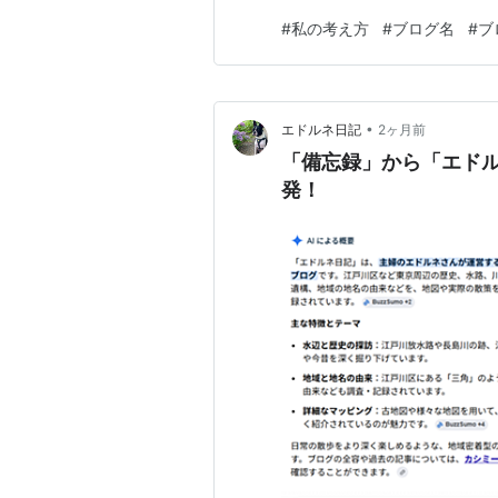
続かない理由を、私なりにいろ
#
私の考え方
#
ブログ名
#
ブ
Wordpressなどあらゆる
なかったんです。 書きたいな
•
エドルネ日記
2ヶ月前
「備忘録」から「エド
発！