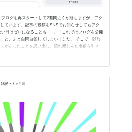
」 ブログを再スタートして2週間近くが経ちますが、アク
しています。記事の投稿をSNSでお知らせしてもアク
ない日はゼロになることも……。「これではブログを公開
」と、ふと自問自答してしまいました。 そこで、以前
セスがあったことを思い出し、慣れ親しんだ名前を引き継
グ名：「エドルネ日記」〇 現ブログ名：「備忘録」 ⇒
 ところで、上記スクリーンショットは、Googleで
にトップに…
•
と雑記
3ヶ月前