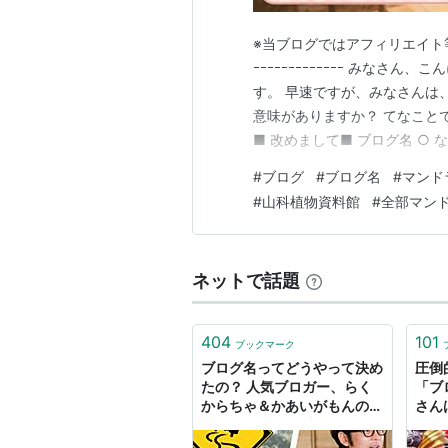
※当ブログではアフィリエイト等の広告
ｰｰｰｰｰｰｰｰｰｰｰｰｰ みな
す。 早速ですが、みなさんは
意味がありますか？ てなこと
■ 改めまして■ ブログ名 ○ 
マンドラゴラとは？ ○ 参考まで
#
ブログ
#
ブログ名
#
マンド
り。。。 ○ ギリシャ神話との
#
山科植物資料館
#
全部マン
ネットで話題
404
101
ブックマーク
ブログ名ってどうやって決め
圧倒
たの？ 人気ブロガー、らく
「ブ
からちゃ＆かあいがもんの場
さん
合 - 週刊はてなブログ