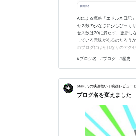
AIによる概略「エドルネ日記
セス数の少なさに少しびっくり
セス数は20に満たず、更新し
している意味があるのだろうか
のブログにはそれなりのアク
ぐことにしました。 〇 旧ブロ
#
ブログ名
#
ブログ
#
歴史
「エドルネ日記」に変更します！
「エドルネ日記」と検索した際
otakuiyの映画拾い｜映画レビュー
ブログ名を変えました