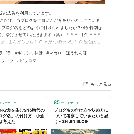
を利用しています。 ｰｰｰｰｰｰｰｰｰｰｰｰｰｰｰｰｰｰｰｰｰｰｰｰ
さん、こんにちは。当ブログをご覧いただきありがとうございま
、ブログ名をどのように付けられましたか？何か特別な
で、挙げさせていただきます（笑） ＊＊＊ 目次 ＊＊＊
なぜ、まんどらごら？ ○ ｚがなぜ付いた？ ○ 総合的に■
に（ピッコマ 公式HP） ○ 余談ですが ○ 話はもど
ラゴラ
#
ギリシャ神話
#
マカロニほうれん荘
関わり ○ 「引き抜くと悲鳴を上げる…
ドラゴラ
#
ピッコマ
もっと見る
85
ブックマーク
ブックマーク
的な差を生むSNS時代の
ブログ名の付け方や決め方に
ログ名」の付け方 - 小倉
ついて考察していきたいと思
は考えた
う - SHIJIN BLOG