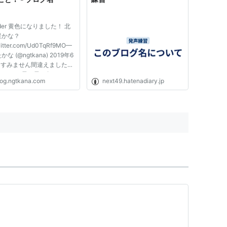
oder 黄色になりました！ 北
星かな？
witter.com/Ud0TqRf9MO—
な (@ngtkana) 2019年6
 すみません間違えました、
らです。 長い長い冬でし
log.ngtkana.com
next49.hatenadiary.jp
とっても嬉しいです！
anaさんのAtCoder Grand
est 035での成績：99位 パ
マンス：2614相当 レーテ
1954→2045 (+91) :)
..