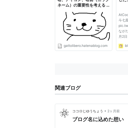
ネーム）の重要性を考える -
自由ネコ
AtC
斗七
pic.t
ながたか
月2日
こち
gattolibero.hatenablog.com
b
た。
ngtk
Cont
フォー
ィング：
Highe.
関連ブログ
•
ココロじゆうちょう
2ヶ月前
ブログ名に込めた想い