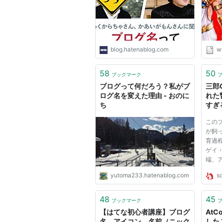
blog.hatenablog.com
w
58
50
ブックマーク
ブログって何だろう？私がブ
三郎
ログ名を変えた理由 - おのに
れた
ち
すぎ
この
が飼
育過
ゲイ
端、
した
yutoma233.hatenablog.com
s
り付
男性
ログに
48
45
ブックマーク
【はてな初心者講座】ブログ
AtC
名、アイコン、名前（ニック
した