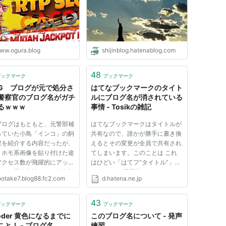
ww.ogura.blog
shijinblog.hatenablog.com
48
ブックマーク
ブックマーク
G ブログが元で処分さ
はてなブックマークのタイト
警察官のブログ名がガチ
ルにブログ名が消されている
るｗｗｗ
事情 - Tosikの雑記
ブログはもともと、元警部補
はてなブックマークはタイトルが
っていた小鳥「インコ」の飼
共有なので、誰かが勝手に書き換
程を紹介する内容だったが、
えるとその変更が全員で共有され
・ホモ系画像を貼り付けた途
てしまいます。このことは これ
アクセス数が飛躍的にアップ
はひどい「はてフ“タイトル”」で
ため、元警部補のエロ画像貼
すね などで問題視されていま
ootake7.blog88.fc2.com
d.hatena.ne.jp
けはエスカレート。いつしか
す。 僕も問題だと思っているの
同性愛者のファンが集まるブ
ですが、実は自分自身も間違った
“転換”していった。 ワロタ
タイトルの書き換えを行っていた
43
ブックマーク
ブックマーク
のです！上記記事を書いている
oder 黄色になるまでに
このブログ名について - 発声
id:b...
こと！ - ブログ名
練習