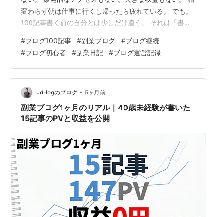
変わらず朝は仕事に行くし帰ったら疲れている。 でも。
100記事書く前の自分とは少しだけ違う。 それは「書く
こと」が特別じゃなくなったこと。 最初の頃は1記事書く
#
ブログ100記事
#
副業ブログ
#
ブログ継続
のにめちゃくちゃ時間がかかった。 何を書けばいいか分
#
ブログ初心者
#
副業日記
#
ブログ運営記録
からない。これでいいのか不安。誰も読まないんじゃな
いか。 ずっとそんな感じだった。 でも今は違う。 パソ
コンを開いてキーボードを叩く。 それが日常の一部にな
った。 この変化は意外と大きいと思う。 100記事。 数字
•
ud-logのブログ
5ヶ月前
だ…
副業ブログ1ヶ月のリアル｜40歳未経験が書いた
15記事のPVと収益を公開