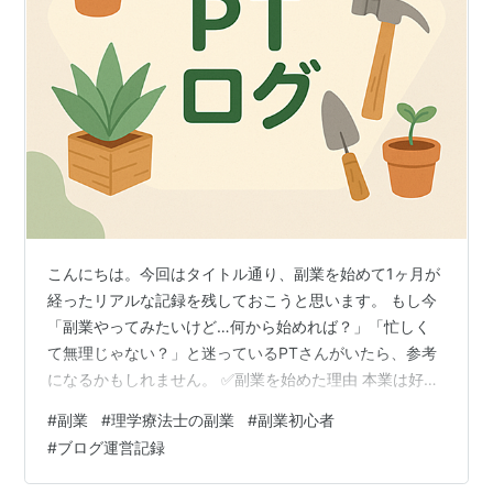
こんにちは。今回はタイトル通り、副業を始めて1ヶ月が
経ったリアルな記録を残しておこうと思います。 もし今
「副業やってみたいけど…何から始めれば？」「忙しく
て無理じゃない？」と迷っているPTさんがいたら、参考
になるかもしれません。 ✅副業を始めた理由 本業は好
き。でも、収入やキャリアの選択肢がもっとほしかった
#
副業
#
理学療法士の副業
#
副業初心者
発信や創作に興味があった 土日の自由時間を「自分のた
#
ブログ運営記録
め」に使ってみたかった 「将来に備えて、今できること
を少しずつやりたい」そんな気持ちから、副業にチャレ