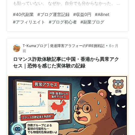
も貼っていない。 なぜか、自分でも分からなかった。 昨
日、19日目の数字を並べながらそこに気づいた。「ASP
#
40代副業
#
ブログ運営記録
#
収益0円
#
A8net
承認18件、リンク設置0本。これが今の最大のボトルネッ
#
アフィリエイト
#
ブログ初心者
#
副業ブログ
クだ」と。 仕組みはある。準備もしていた。ただ、引き
金を引いていなかった。 今日は、なぜそうなったか。そ
してどう動くかを、整理しながら書く。 ノウハウ記事じ
•
T-Kumaブログ | 発達障害アラフォーのFIRE挑戦記
6ヶ月
ゃない。自分の記録だ。 ① ASPが必要な理由、最初に
前
整理する …
ロマンス詐欺体験記事に中国・香港から異常アク
セス｜恐怖を感じた実体験の記録