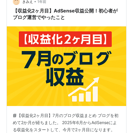
せていません ・それでも続けられている理由があります
•
きみえ
1年前
※なお、この…
【収益化2ヶ月目】AdSense収益公開！初心者が
ブログ運営でやったこと
📘【収益化2ヶ月目】7月のブログ収益まとめ ブログを初
めて2か月が経ちました。 2025年6月からAdSenseによ
る収益化をスタートして、今月で2ヶ月目になります。