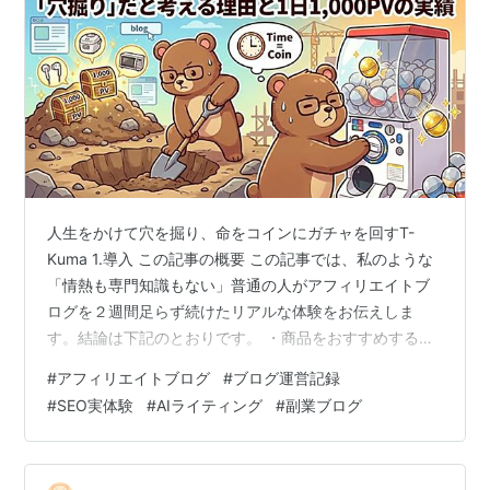
人生をかけて穴を掘り、命をコインにガチャを回すT-
Kuma 1.導入 この記事の概要 この記事では、私のような
「情熱も専門知識もない」普通の人がアフィリエイトブ
ログを２週間足らず続けたリアルな体験をお伝えしま
す。結論は下記のとおりです。 ・商品をおすすめするの
に必要な情熱も専門知識もありません ・そんな私が2週
#
アフィリエイトブログ
#
ブログ運営記録
間足らずでアフィリエイト記事を100件書きました ・結
#
SEO実体験
#
AIライティング
#
副業ブログ
果、Google検索流入だけで、昨日は1日1,000PVに到達し
ました ・ただし、ヒットしたのは4記事だけです ・ジャ
ンルはイヤホンや家電と、いまのところ再現性は見いだ