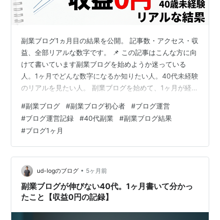
副業ブログ1ヵ月目の結果を公開。 記事数・アクセス・収
益、全部リアルな数字です。 📌 この記事はこんな方に向
けて書いています副業ブログを始めようか迷っている
人。1ヶ月でどんな数字になるか知りたい人。40代未経験
のリアルを見たい人。 副業ブログを始めて、1ヶ月が経ち
ました。 集計期間：2026年2月8日〜2026年3月7日 結
#
副業ブログ
#
副業ブログ初心者
#
ブログ運営
論から出します。 ・記事数：15記事・PV：147・収益：
#
ブログ運営記録
#
40代副業
#
副業ブログ結果
0円 甘くありませんでした。ただし、ゼロではありませ
#
ブログ1ヶ月
ん。 この記事では、1ヶ月分の数字をすべて公開します。
良い数字も、悪い数字も、そのままです。 副業ブログ1ヶ
月の全数字 項目 結果 記事数 15記事 累計PV 14…
•
ud-logのブログ
5ヶ月前
副業ブログが伸びない40代。1ヶ月書いて分かっ
たこと【収益0円の記録】