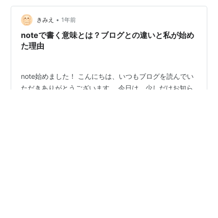
ンジしてみました。 ✅取り組んだこと（1ヶ月目） ① は
てなブログ開設 → 自己紹介記事／仕事・植物・副業のテ
•
きみえ
1年前
ーマで投稿開始 ② X（旧…
noteで書く意味とは？ブログとの違いと私が始め
た理由
note始めました！ こんにちは、いつもブログを読んでい