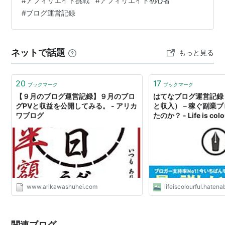
#
アフィリエイト挑戦
#
アフィリエイト初心者
#
ブログ運営記録
ネットで話題
もっと見る
20
17
ブックマーク
ブックマーク
【９月のブログ運営記録】９月のブロ
はてなブログ運営記録
グPVと収益を公開してみる。 - アリカ
と収入）－稼ぐ副業ブ
ワブログ
たのか？ - Life is colo
www.arikawashuhei.com
lifeiscolourful.haten
関連ブログ