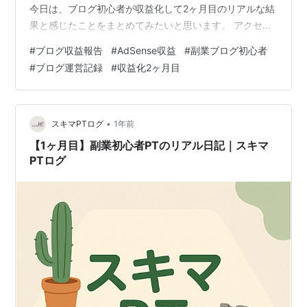
今日は、ブログ初心者が収益化して2ヶ月目のリアルな結
果と感じたことをまとめてみたいと思います。 アクセス
数や収益の推移、やってみて分かった改善点など、これ
#
ブログ収益報告
#
AdSense収益
#
副業ブログ初心者
からブログで収益化を目指す方の参考になれば嬉しいで
#
ブログ運営記録
#
収益化2ヶ月目
す。 🌿 7月のAdSense収益を公開！初心者ブロガーのリ
アルな成果 Googleアドセンス： 323円（前月：62円）
アフィリエイト： 747円（前月：0円） 6月の初収益は、
アドセンスのみでわずか62円。6月18日にアド…
•
スキマPTログ
1年前
【1ヶ月目】副業初心者PTのリアル日記｜スキマ
PTログ