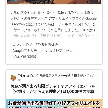
大量のアクセスに喜び、訝り、恐怖するT-Kuma 1.導入：
大陸からの異常アクセス アフィリエイトブログがGoogle
Discoverに選ばれていた時は、リアルタイム分析で30分
に数十アクセスされているのを目にしました。 今では遠
い日の思い出です（5日前ですが）。 さて、そんなバブ
リーな出来事が昨日23日金曜の夜に私のメインブログ
#
ロマンス詐欺
#
詐欺被害体験
（当ブログ）で発生していました。 時間にして、1時間程
#
Googleアナリティクス
#
海外アクセス
度だったと思います。 画像はGoogleアナリティクスより
#
ブログ運営記録
引用 当初は「もしかしてメインブログもDiscoverに選ば
れたかな！？」と大喜びでした。 しかし直後に、アクセ
スの大半が中国と香港からである点に違和感を…
•
T-Kumaブログ | 発達障害アラフォーのFIRE挑戦記
7ヶ月
前
お金が湧き出る無限ガチャ！？アフィリエイトを
「穴掘り」だと考える理由と1日1,000PVの実績