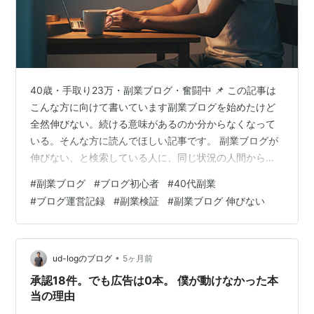
40歳・手取り23万・副業ブログ・奮闘中 📌 この記事は
こんな方に向けて書いています副業ブログを始めたけど
全然伸びない。続ける意味があるのか分からなくなって
いる。そんな方に読んでほしい記事です。 副業ブログが
伸びない、と検索している人に、同じ状況の人間から書
きます。 記事を書いても読まれない。Xで投稿しても反
#
副業ブログ
#
ブログ初心者
#
40代副業
応がない。収益は当然0円。 「自分だけがうまくいって
#
ブログ運営記録
#
副業検証
#
副業ブログ 伸びない
いないんじゃないか」そう感じた夜が、何度もありまし
た。 今これを書いているのは、ブログを始めて約1ヶ月。
14本目の記事です。状況は正直、まだ地味です。それで
もやめていない。 今日は、その理由を書こうと思いま
•
ud-logのブログ
5ヶ月前
す。 副業ブログが伸びないのは、…
承認18件。でも広告は0本。 僕が動けなかった本
当の理由