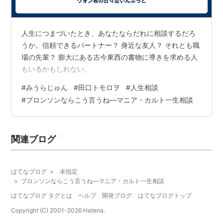
人生につまづいたとき、あなたならだれに相談するだろ
うか。信頼できるパートナー？ 身近な友人？ それとも職
場の先輩？ 膨大にある古今東西の書物に導きを求める人
もいるかもしれない。
#
みうらじゅん
#
田口トモロヲ
#
人生相談
#
ブロンソンならこう言うね―マニア・カルト一生相談
関連ブログ
はてなブログ
>
未指定
>
ブロンソンならこう言うね―マニア・カルト一生相談
はてなブログ タグとは
ヘルプ
開発ブログ
はてなブログトップ
Copyright (C) 2001-
2026
Hatena.