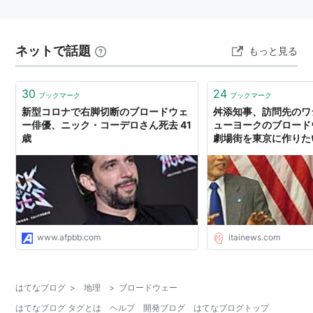
ネットで話題
もっと見る
30
24
ブックマーク
ブックマーク
新型コロナで右脚切断のブロードウェ
舛添知事、訪問先のワ
ー俳優、ニック・コーデロさん死去 41
ューヨークのブロード
歳
劇場街を東京に作りたい
いニュース(ﾉ∀`)
www.afpbb.com
itainews.com
はてなブログ
>
地理
>
ブロードウェー
はてなブログ タグとは
ヘルプ
開発ブログ
はてなブログトップ