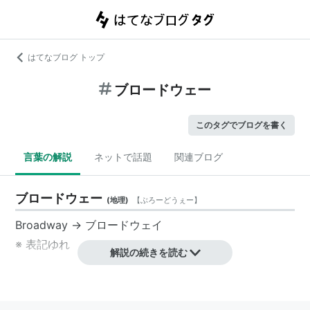
はてなブログ トップ
ブロードウェー
このタグでブログを書く
言葉の解説
ネットで話題
関連ブログ
ブロードウェー
(
地理
)
【
ぶろーどうぇー
】
Broadway →
ブロードウェイ
※ 表記ゆれ
解説の続きを読む