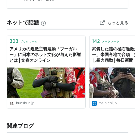
KAWASAKI、ROOT SOULにまで通ずるようなフィーリン
グで、今の時代感にもフィットしている。GRETSCHや
LUDWIG、ZILDJIANなどのメーカーのド…
ネットで話題
もっと見る
308
142
ブックマーク
ブックマーク
アメリカの過激主義運動「ブーガル
武装した謎の極右過激
ー」に日本のネット文化が与えた影響
ー」米国各地で台頭 
とは | 文春オンライン
し暴力扇動 | 毎日新聞
bunshun.jp
mainichi.jp
関連ブログ