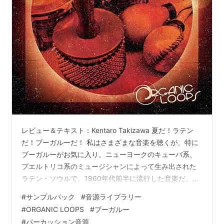
であるサルサが盛り上がっていったとされてお
り、ブーガルー自体は「一過性の流行」「時代の
徒花」などと軽視されていた事もあった。しか
し、ブーガルーの持つ雑食的な猥雑さが70年代ニ
ューヨーク・サルサに受け継がれた事も事実であ
り、ブーガルーなしではその後のサルサはなかっ
たと言うことができる。
出典: フリー百科事典『ウィキペディア
（Wikipedia）』
レビュー＆テキスト：Kentaro Takizawa 夏だ！ラテン
だ！ブーガルーだ！ 私はさまざまな音楽を聴くが、特に
ブーガルーがお気に入り。ニューヨークのキューバ系、
プエルトリコ系のミュージシャンによって生み出された
ラテン・ソウルで、1960年代前半に流行した音楽だ。陽
気でつい体が動き出してしまう。『DISCO SOUL &
#
サンプルパック
#
音源ライブラリー
BOOGALOO RHYTHMS』は、そんなブーガルーが現代
#
ORGANIC LOOPS
#
ブーガルー
的に解釈されている印象。ルイ・ヴェガやDJ
#
パーカッション音源