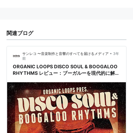
のラテン音楽が混合されたサウンドが特徴。
楽器編成は、ティンバレス、コンガなどのパーカ
ッション、ピアノ、ベース、管楽器、ボーカル
関連ブログ
と、サルサなど他のキューバ系ラテン音楽と変わ
らないが、ギターが入る事が多い。歌詞はサルサ
とは異なり、英語で歌われる事が一般的。
•
サンレコ 〜音楽制作と音響のすべてを届けるメディア
3年
前
楽曲そのものは、2コードまたは3コードの繰り返
ORGANIC LOOPS DISCO SOUL & BOOGALOO
しを多用した、明るいパーティーミュージック的
RHYTHMS レビュー：ブーガルーを現代的に解釈
したパーカッション音源
なものが多い。当時は10代のプレーヤーも多かっ
たようで、演奏は、高度とは言えないものも多
い。
歴史的には、言わば「アメリカかぶれ」であるブ
ーガルーの反動（と黒人公民権運動の影響）によ
り、キューバ音楽の伝統により近づいたスタイル