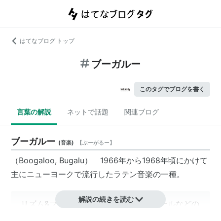
はてなブログ トップ
ブーガルー
このタグでブログを書く
言葉の解説
ネットで話題
関連ブログ
ブーガルー
(
音楽
)
【
ぶーがるー
】
（Boogaloo, Bugalu） 1966年から1968年頃にかけて
主にニューヨークで流行した
ラテン音楽
の一種。
解説の続きを読む
リズム&ブルース、ソウル、ロックンロールなどの
米国のポップミュージックとキューバ〜カリブ系