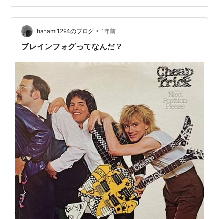
たい。 初回は、ザ・ブームタウン・ラッツである。もし
かしたらバンドの名前も忘れ去られている…
•
hanami1294のブログ
1年前
ブレインフォグってなんだ？