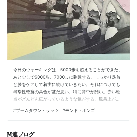
今日のウォーキングは、5000歩を超えることができた。
あと少しで6000歩、7000歩に到達する。しっかり足首
と膝をケアして着実に続けていきたい。それにつけても
尋常性乾癬の具合が甚だ悪い。特に背中が酷い。赤い斑
点がどんどん広がっているような気がする。風呂上がり
に見るとへこむので見ないようにしていたが、やはりこ
#
ブームタウン・ラッツ
#
モンド・ボンゴ
れからは毎日薬を塗り塗りするほかなさそうだ。 昨日チ
ラッと書いたが、新シリーズを開幕させたいと思う。
「これって結構いい作品だと思うんだけど、なんで評価
関連ブログ
されていないんだろう？」と思う作品を取り上げていき