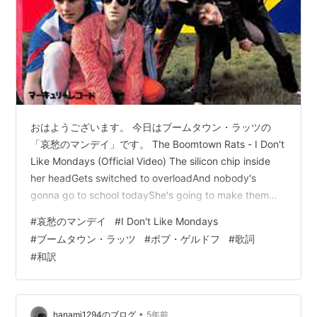
おはようございます。 今日はブームタウン・ラッツの
「哀愁のマンデイ」です。 The Boomtown Rats - I Don't
Like Mondays (Official Video) The silicon chip inside
her headGets switched to overloadAnd nobody's
gonna go to school todayShe's going to make them
stay at homeAnd daddy doesn't understand itHe
#
哀愁のマンデイ
#
I Don't Like Mondays
always said she was as good as goldAnd …
#
ブームタウン・ラッツ
#
ボブ・ゲルドフ
#
歌詞
#
和訳
•
hanami1294のブログ
5年前