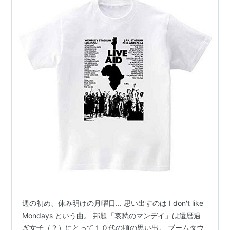
週の初め、休み明けの月曜日... 思い出すのは I don't like
Mondays という曲。 邦題「哀愁のマンデイ」は還暦過
ぎ女子（？）にとって１０代の頃の思い出。 ブームタウ