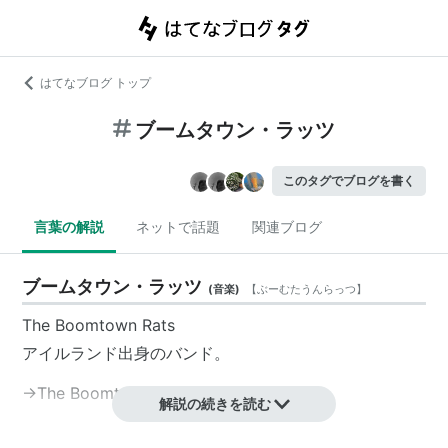
はてなブログ トップ
ブームタウン・ラッツ
このタグでブログを書く
言葉の解説
ネットで話題
関連ブログ
ブームタウン・ラッツ
(
音楽
)
【
ぶーむたうんらっつ
】
The Boomtown Rats
アイルランド出身のバンド。
→
The Boomtown Rats
解説の続きを読む