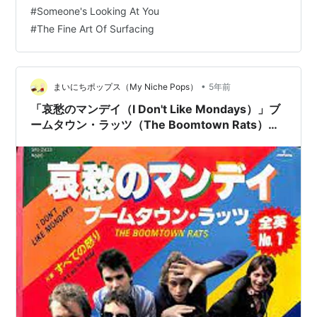
ーヴ全盛のイギリスで活動していたので、サウンドはニ
#
Someone's Looking At You
ューウェーヴの香りが強いですが、親しみやすいポップ
#
The Fine Art Of Surfacing
なメロディーとちょっと捻った曲展開が素晴らしいで
す。個人的には1回目のサビが終わったあとから2回…
•
まいにちポップス（My Niche Pops）
5年前
「哀愁のマンデイ（I Don't Like Mondays）」ブ
ームタウン・ラッツ（The Boomtown Rats）
（1979）