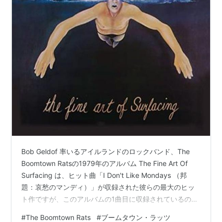
Bob Geldof 率いるアイルランドのロックバンド、The
Boomtown Ratsの1979年のアルバム The Fine Art Of
Surfacing は、ヒット曲「I Don't Like Mondays （邦
題：哀愁のマンディ）」が収録された彼らの最大のヒッ
ト作ですが、このアルバムの1曲目に収録されているのが
この曲「Someone's Looking At You」。 当時ニューウェ
#
The Boomtown Rats
#
ブームタウン・ラッツ