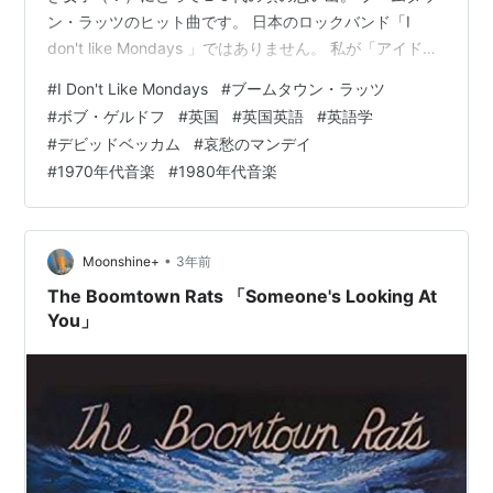
ン・ラッツのヒット曲です。 日本のロックバンド「I
don't like Mondays 」ではありません。 私が「アイド
ラ」（IDLMs）の存在を知ったのは最近の事です。
#
I Don't Like Mondays
#
ブームタウン・ラッツ
www.youtube.com 日本のロックバンド「I don't like
#
ボブ・ゲルドフ
#
英国
#
英国英語
#
英語学
Mondays」については知識がなく申し訳ありません。 以
#
デビッドベッカム
#
哀愁のマンデイ
下、英国のロックバンド「ブームタウン・ラッツ」のボ
#
1970年代音楽
#
1980年代音楽
ブ・ゲルドフが尖がっていた時代の思い出です。 ランキ
ング…
•
Moonshine+
3年前
The Boomtown Rats 「Someone's Looking At
You」