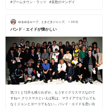
#
ブームタウン・ラッツ
#
哀愁のマンデイ
「ブームタウン・ラッツのことを書きたい欲」がムクム
クと頭をもたげてしまった。 ブームタウン・ラッツとい
えば「哀愁のマンデイ」だ。それは確かなことなのだ
•
が、他にもいい作品がたくさんあるんだぞ、というのが
ゆるゆるループ、ときどきジャンプ。
6年前
僕の言い分である。 一応ディスコグラフィを押さえてお
バンド・エイドが懐かしい
こうか。 「ザ・ブームタウン・ラッツ」…
気づくと12月も残りわずか、もうすぐクリスマスなので
すねー クリスマスといえば私は、マライアでもワムでも
なくジョンとヨーコでもない… バンド・エイドを思い出