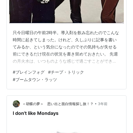
只今日曜日の午前2時半。導入剤を飲み忘れたのでこんな
時間に起きてしまった。けれど、久しぶりに記事を書い
てみるか、という気分になったのでその気持ちが失せる
前にできるだけ現在の状況を書き留めておきたい。 先週
の月火水は、いつものような感じで過ごすことができて
いたと思う。しかし木曜日から突然虚脱状態というか、
#
ブレインフォグ
#
チープ・トリック
やる気が出ないというか、集中力に欠けているという
#
ブームタウン・ラッツ
か、そんな日々が続いている。とにかく体が重い、首か
ら上がぼんやりしているって感じだった。 昨日そのこと
を妻に話すと、「貴方それ『ブレインフォグ』やわ。こ
の前熱出た時、きっとコロナやったんやわ。私もそうや
•
＜胡蝶の夢＞ 思い出と面白情報探し旅！？
3年前
ったもん」と言われた。ブレインフォグ？何だか聞…
I don't like Mondays