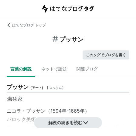
はてなブログ トップ
プッサン
このタグでブログを書く
言葉の解説
ネットで話題
関連ブログ
プッサン
(
アート
)
【
ぷっさん
】
:芸術家
ニコラ・プッサン（1594年-1665年）
バロック美術を代表する芸術家の一人。
解説の続きを読む
彼はイタリアの訪れ、ラファエロやカルラッチの絵画に