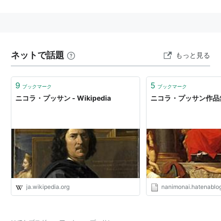
学んで、厳格な古典主義様式を確立し、古代史・神話・
聖書の主題を、考古学的時代考証も交えて描き出した。
正確なデッサン、明快で秩序ある構図など理知的要素を
重んじることによって、物語画（歴史画）の基礎を築い
ネットで話題
た。
もっと見る
関連キーワード
9
5
ブックマーク
ブックマーク
ニコラ・プッサン - Wikipedia
ニコラ・プッサン作品集 
西洋美術史
ja.wikipedia.org
nanimonai.hatenablog