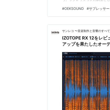
新パラメーター“detail”を
#
OEKSOUND
#
サプレッサー
ディオにも対応。さらに、ラ
サンレコ 〜音楽制作と音響のすべ
IZOTOPE RX 12
アップを果たしたオー