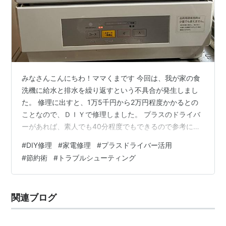
みなさんこんにちわ！ママくまです 今回は、我が家の食
洗機に給水と排水を繰り返すという不具合が発生しまし
た。 修理に出すと、1万5千円から2万円程度かかるとの
ことなので、ＤＩＹで修理しました。 プラスのドライバ
ーがあれば、素人でも40分程度でもできるので参考にし
てみてください！ パナソニック食洗機 必要なもの 手順
#
DIY修理
#
家電修理
#
プラスドライバー活用
最後に パナソニック食洗機 リンク 今回不具合が出たの
#
節約術
#
トラブルシューティング
は、この食洗機です。 必要なもの ロングドライバー 食
洗機用洗浄剤 リンク リンク 手順 1.中身を全て取り出
し、電源ケーブルと給水ケーブルを外す。 2.本体を後ろ
関連ブログ
に倒してネジを外す。 3.裏側のネジを全て取り外した
ら、前面のパネ…