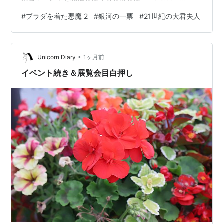
note.com すっかりnoteメインの更新になってしまってい
#
プラダを着た悪魔 2
#
銀河の一票
#
21世紀の大君夫人
るんですが、エンタメ系の記録はブログで続けていきた
い気持ち。 映画 プラダを着た悪魔2 マダムインニューヨ
ーク ドラマ 21世紀の大君夫人 銀河の一票 小説 劇場とい
•
う名の星座 ヤブノナカ ノンフィクション 学歴狂の詩 漫
Unicorn Diary
1ヶ月前
画 太陽よりも眩しい星 異世界の沙汰…
イベント続き＆展覧会目白押し