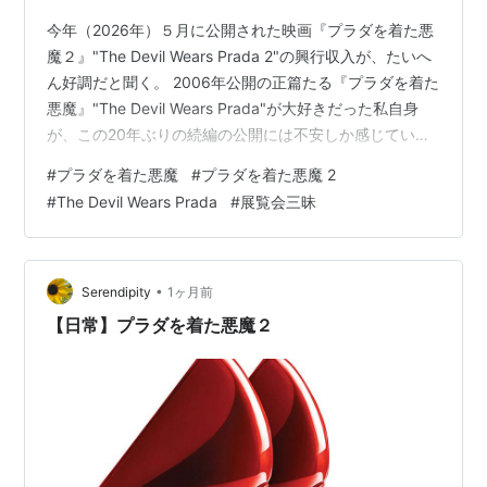
今年（2026年）５月に公開された映画『プラダを着た悪
魔２』"The Devil Wears Prada 2"の興行収入が、たいへ
ん好調だと聞く。 2006年公開の正篇たる『プラダを着た
悪魔』"The Devil Wears Prada"が大好きだった私自身
が、この20年ぶりの続編の公開には不安しか感じていな
かったのは、2026年４月19日の日記に書いた通り。だ
#
プラダを着た悪魔
#
プラダを着た悪魔 2
が、世間的な興行は大いに成功したようなので、ディズ
#
The Devil Wears Prada
#
展覧会三昧
ニーのお偉方もさぞホッとしていることだろう。しか
も、公開後しばらくは平日昼間の稼働率が高かったらし
く、「ファミリー層」でくくられない形での30代〜50代
女性の動員が非常に良いそうだ。ひと…
•
Serendipity
1ヶ月前
【日常】プラダを着た悪魔２