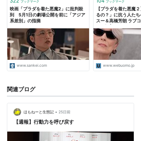
322
104
ブックマーク
ブックマーク
映画「プラダを着た悪魔2」に批判殺
【プラダを着た悪魔２
到 5月1日の劇場公開を前に「アジア
るの？」に抗う人たち
系差別」の指摘
スー＆高橋芳朗 ラブ
#69】 | UOMO
www.sankei.com
www.webuomo.jp
関連ブログ
•
ほもねーと生態記
25日前
【週報】行動力を呼び戻す