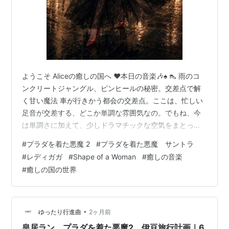
ようこそ Aliceの癒しの国へ ❤本日の音楽🎶♠ 👠 雨のコ
ンクリートジャングル、ピンヒールの秘密。交差点で解
く甘い魔法 車が行きかう都会の交差点。ここは、忙しい
足音が交差する、どこか単調な雰囲気なの。でもね、今
は単調さに加えて、少しドラマチックな空気をまとって
いるの。イヤホンから流れているのは映画『プラダを着
#
プラダを着た悪魔 2
#
プラダを着た悪魔 サントラ
た悪魔２』挿入歌レディー・ガガの 「Shape of a
#
レディガガ
#
Shape of a Woman
#
癒しの音楽
Woman」ショーウィンドウに映る自分の姿を見ている
#
癒しの国の世界
と、思わず想像してしまうわ。「わたしなら、どんな色
のリップを塗って歩くかしら？」って。ワクワクしなが
ら歩くアスファルトは雨に濡れていて、それがまた幻想
的。まるで、ミラノの最前列…
•
ゆったり行進曲
2ヶ月前
皇居ラン、プラダを着た悪魔2、伊豆旅行計画｜6