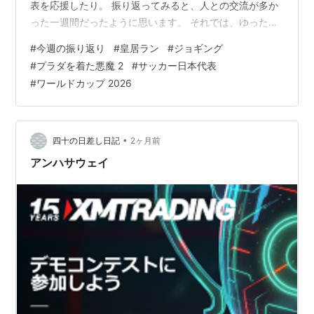
表を応援したり。 振り返ってみると、人との交流が多か
った一週間だったように思います。 それでは、ゆったり
振り返ってみます。 皇居ランと懇親会 16日（火）は取引
#
今週の振り返り
#
皇居ラン
#
ジョギング
先の方と皇居ラン。 仕事の付き合いから始まった関係で
#
プラダを着た悪魔 2
#
サッカー日本代表
すが、共通の趣味があると話題も広がります。 普段は会
#
ワールドカップ 2026
議室で話をする相手と一緒に走るのは不思議な感覚でし
た。 この時期は日が長く、走りながらきれいな夕焼けを
見ることができます。 皇居の周りは高い建物が少ない場
所もあり、空が広く感じられる…
•
四十の日差し日記
2ヶ月前
アンハサウェイ