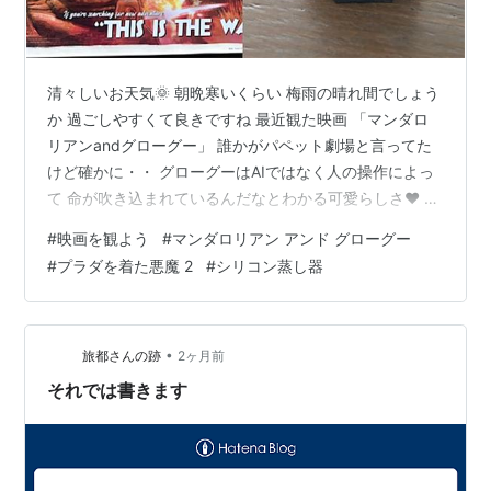
清々しいお天気🌞 朝晩寒いくらい 梅雨の晴れ間でしょう
か 過ごしやすくて良きですね 最近観た映画 「マンダロ
リアンandグローグー」 誰かがパペット劇場と言ってた
けど確かに・・ グローグーはAIではなく人の操作によっ
て 命が吹き込まれているんだなとわかる可愛らしさ❤️ ス
ターウォーズは全作観ているのに相関図が頭に入ってい
#
映画を観よう
#
マンダロリアン アンド グローグー
ない💦 グローグーがルークスカイウォーカーのもと修行
#
プラダを着た悪魔 2
#
シリコン蒸し器
を積んで フォースの力を使えるようになり・・・ ヨーダ
とは別モノだから・・・ ん～っ おさらいしてみるのもい
いかも もう1作は「プラダを着た悪魔2」前作から20年の
歳月が経過 世間も様変わりで紙の出版物もデジタルへ AI
•
旅都さんの跡
2ヶ月前
の台頭…
それでは書きます