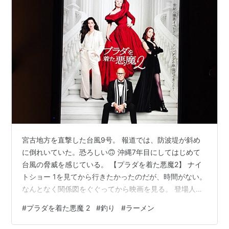
宮古地方を直撃した台風9号。 報道では、防波堤が斜め
に倒れいていた。恐ろしい🙃 沖縄7年目にしてはじめて
台風の脅威を感じている。 【プラダを着た悪魔2】 ナイ
トショー 1を見てから行きたかったのだが、時間がない。
なんとなく関係図をぐぐってから映画を見る。 登場人物
全員のオーラ・自信がすさまじい。実績と経験は信頼。
#
プラダを着た悪魔 2
#
釣り
#
ラーメン
必死に今をもがくアンハサウェイ。自信ってかっこい
い。１も見ないと。 【LEGO首里城】 再現度が高い 焼失