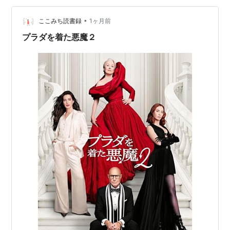
前の首里城を見たことがない私。秋ごろに工事が完了す
•
るみたい。琉球史を勉強して見に行かないとー。 【魂燃
ここみち読書録
1ヶ月前
やす調査】 知念半島からの景色 3時間仮眠を取り、24時
プラダを着た悪魔２
に名護を出発する。様々…