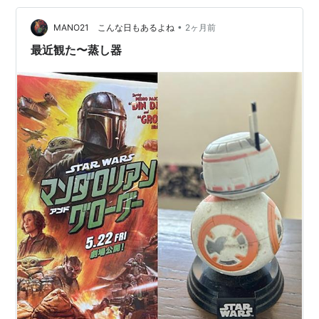
3子 アン・ハサウェイは2012年に**Adam Shulman（ア
ダム・シュルマン）**と結婚。 すでに2人の息子…
•
MANO21 こんな日もあるよね
2ヶ月前
最近観た〜蒸し器