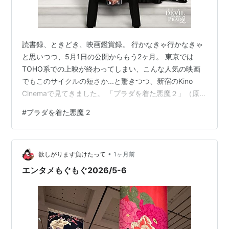
読書録、ときどき、映画鑑賞録。 行かなきゃ行かなきゃ
と思いつつ、5月1日の公開からもう2ヶ月。 東京では
TOHO系での上映が終わってしまい、こんな人気の映画
でもこのサイクルの短さか...と驚きつつ、新宿のKino
Cinemaで見てきました。 「プラダを着た悪魔２」（原
題：The Devil Wears Prada 2） すでにDisney +で見れる
#
プラダを着た悪魔 2
ようですけれども、やっぱりスクリーンがおすすめ。 さ
らに、20年前の「１」を復習してから行くのがおすすめ
です。 youtu.be すぐにでもまた見たい映画 鑑賞後の感
•
想は、胸が膨らむような満足感。 エンドロールを見なが
欲しがります負けたって
1ヶ月前
ら、すぐにもう一度見たい！と…
エンタメもぐもぐ2026/5-6