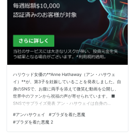
ハリウッド女優の**Anne Hathaway（アン・ハサウェ
イ）**が、第3子を妊娠していることを発表しました。自
身のSNSで、お腹に両手を添えて微笑む動画を公開し、
世界中のファンから祝福の声が寄せられています。 ■
SNSでサプライズ発表 アン・ハサウェイは自身の
Instagramで短い動画を投稿。 動画では、ふっくらとし
#
アンハサウェイ
#
プラダを着た悪魔
たお腹に手を当てながら笑顔を見せており、第3子妊娠を
#
プラダを着た悪魔 2
報告したと伝えられています。突然の発表に、多くのフ
ァンが驚きました。 ■ 夫アダム・シュルマンとの間に第