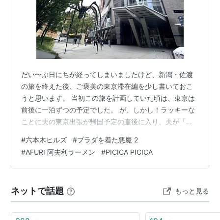
だい〜ぶ日にちが経ってしまいましたけど、新潟・佐渡
の旅を終えた後、ご褒美の東京滞在編を少し書いておこ
うと思います。 当初この旅を計画していた頃は、東京は
前後に一泊ずつの予定でした。 が、しかし！ラッキーな
ことに夫の東京出張が帰国予定の直後に入り、夫が「そ
の日に戻らずそのまま東京で過ごそう」と言ってくれた
#
六本木ヒルズ
#
プラダを着た悪魔 2
ので、結局３日ほど東京で過ごせることになったのでし
#
AFURI 阿夫利ラーメン
#
PICICA PICICA
た🙌 １日フリーの日があったので、六本木へ〜。 久しぶ
りの六本木ヒルズ。ヒルズに来た目的は映画を観るため
なんですけど、 まずはランチに食べたかった阿夫利ラー
ネットで話題
もっと見る
メン！ 前回東京に来た時に有楽町で友人と食べようとし
たのだけど激混み過ぎて断念したので、リ…