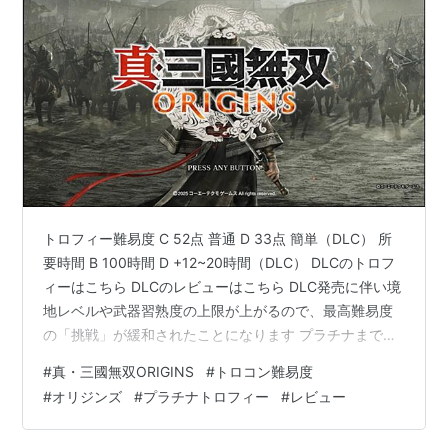
トロフィー難易度 C 52点 普通 D 33点 簡単（DLC） 所
要時間 B 100時間 D +12~20時間（DLC） DLCのトロフ
ィーはこちら DLCのレビューはこちら DLC発売に伴い境
地レベルや武器習熟度の上限が上がるので、最高難易度
の「挑戦」が緩和されたことになります プラチナまでの
道のり シリーズ初めての方やアクションゲームが苦手な
#
真・三國無双ORIGINS
#
トロコン難易度
方は呂布だけ詰まる可能性があります。それ以外は最終
#
オリジンズ
#
プラチナトロフィー
#
レビュー
的には無双アクションに収まる内容です（プレイスキル
偏重にはならない） 私のようなシリーズずっとやってい