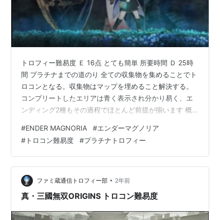
トロフィー難易度 Ｅ 16点 とても簡単 所要時間 Ｄ 25時
間 プラチナまでの道のり 全ての収集物を集めることでト
ロコンとなる。収集物はマップを埋めること解決する。
コンプリートしたエリアは青く表示され分かり易く、エ
ンディング2種もその過程でほとんど前提が揃います 概
要 必要周回数：1周 難易度は影響しないので好きな難易
#
ENDER MAGNORIA
#
エンダーマグノリア
度を選べます。クリア後ボス前から再開できます 時限要
#
トロコン難易度
#
プラチナトロフィー
素 ありません マップ 1周しかしてないので参考程度です
下層 中層 結晶秘境と根源の地 個別のマップは以下より
トロフィーチャート マップを埋めながらクリアを目指す
お店で売られる商品は「魔導管」以外はすべて購入する
•
ファミ蔵通信トロフィー部
2年前
必要があ…
真・三國無双ORIGINS トロコン難易度