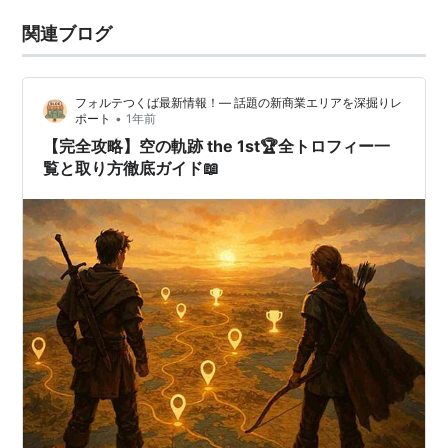
関連ブログ
フォルテつくば最新情報！— 話題の新商業エリアを深掘りレ
•
ポート
1年前
【完全攻略】空の軌跡 the 1st🏆全トロフィー一
覧と取り方徹底ガイド📖