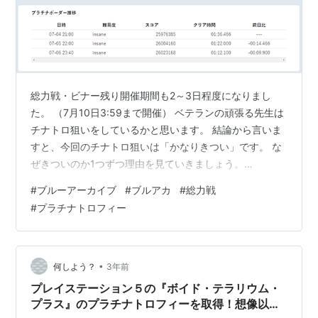
総力戦・ビナー残り開催期間も2～3日程度になりまし
た。 （7月10日3:59まで開催） ベテランの頑張る先生は
チナトロ狙いをしているかと思います。 結論から言いま
すと、今回のチナトロ狙いは「かなりきつい」です。 な
ぜきついのか1つずつ理由を見ていきましょう。
Harecoreまでの攻略は前回記事を見てください。 utane-
#
ブルーアーカイブ
#
ブルアカ
#
総力戦
channel.hatenablog.com Extreme、Insane1凸攻略は以
#
プラチナトロフィー
下を参考に下さい。 utane-channel.hatenablog.com
Torment2凸クリアの編成やTLはこちらを参考ください。
utane-channel.hatenablog…
•
何しよう？
3年前
プレイステーション５の『ボイド・テラリウム・
プラス』のプラチナトロフィーを取得！想像以上