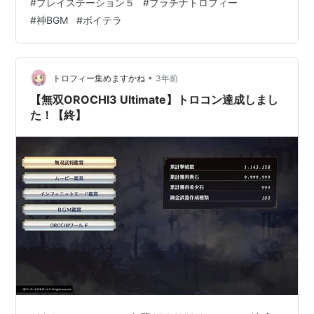
#
プレイステーション５
#
プラチナトロフィー
グライクの要素に加えてたまごっちのような育成システ
#
神BGM
#
ボイテラ
ムと拠点装飾を目的としたゲームになります。 お世話に
するのは最…
•
トロフィー集めますかね
3年前
【無双OROCHI3 Ultimate】トロコン達成しまし
た！【終】