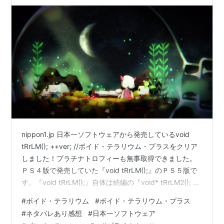
に感情が揺さぶられた…
nippon1.jp 日本一ソフトウェアから発売しているvoid
tRrLM(); ++ver; //ボイド・テラリウム・プラスをクリア
しました！プラチナトロフィーも無事取得できました。
ＰＳ４版で発売していた『void tRrLM();』のＰＳ５版で
す。『void tRrLM();』自体は続編の『void* tRrLM2(); 」
ができる位にはヒットした作品の模様です。 ゲームとし
#
ボイド・テラリウム
#
ボイド・テラリウム・プラス
てはローグライクとハックアンドスラッシュを組み合わ
#
ネタバレあり感想
#
日本一ソフトウェア
せた俗にいうハクスラローグライクです。 ハクスラロー