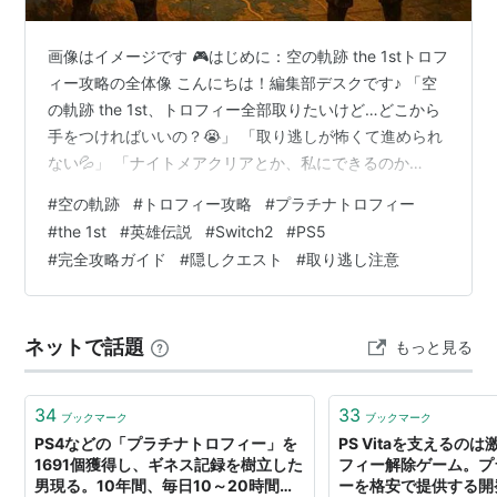
画像はイメージです 🎮はじめに：空の軌跡 the 1stトロフ
ィー攻略の全体像 こんにちは！編集部デスクです♪ 「空
の軌跡 the 1st、トロフィー全部取りたいけど…どこから
手をつければいいの？😭」 「取り逃しが怖くて進められ
ない💦」 「ナイトメアクリアとか、私にできるのか
な…？」 そんな不安を抱えているあなたに、朗報です！
#
空の軌跡
#
トロフィー攻略
#
プラチナトロフィー
✨ この記事を最後まで読めば、トロフィーコンプリート
#
the 1st
#
英雄伝説
#
Switch2
#
PS5
への道のりが100％クリアになります🎉 2025年9月19日
#
完全攻略ガイド
#
隠しクエスト
#
取り逃し注意
に発売された『英雄伝説 空の軌跡 the 1st』は、かつての
PSP版やPS Vita版（Evolution）から大きく進化したフル
リメイク作品なんです！ グラ…
ネットで話題
もっと見る
34
33
ブックマーク
ブックマーク
PS4などの「プラチナトロフィー」を
PS Vitaを支えるの
1691個獲得し、ギネス記録を樹立した
フィー解除ゲーム。プ
男現る。10年間、毎日10～20時間ゲ
ーを格安で提供する開