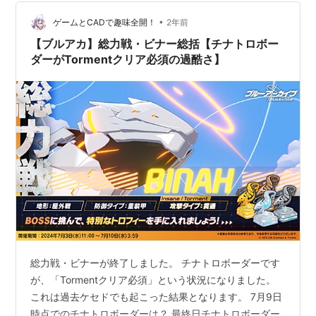
るプレイヤーもレア武器収集など熱中できるとてもよい
バランスです 戦績…あ、やばい人だった。 概要 大…
•
ゲームとCADで趣味全開！
2年前
【ブルアカ】総力戦・ビナー総括【チナトロボー
ダーがTormentクリア必須の過酷さ】
総力戦・ビナーが終了しました。 チナトロボーダーです
が、「Tormentクリア必須」という状況になりました。
これは過去ケセドでも起こった結果となります。 7月9日
時点でのチナトロボーダーは？ 最終日チナトロボーダー