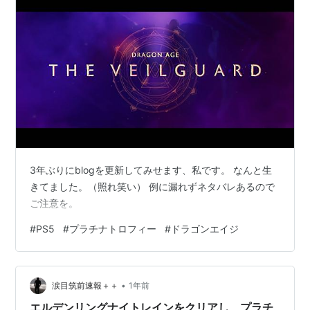
3年ぶりにblogを更新してみせます、私です。 なんと生
きてました。（照れ笑い） 例に漏れずネタバレあるので
ご注意を。
#
PS5
#
プラチナトロフィー
#
ドラゴンエイジ
•
涙目筑前速報＋＋
1年前
エルデンリングナイトレインをクリアし、プラチ