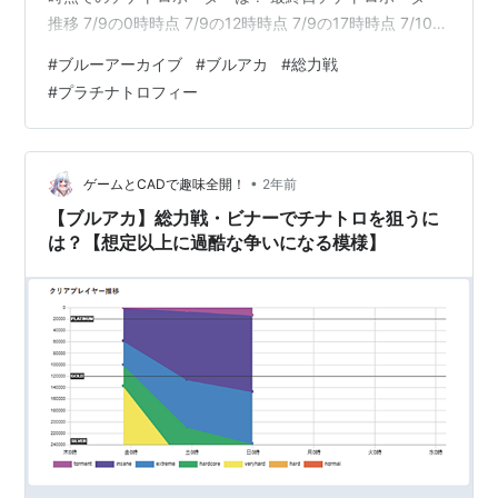
推移 7/9の0時時点 7/9の12時時点 7/9の17時時点 7/10の
0時時点 総力戦終了後の結果 なぜここまで過酷になった
#
ブルーアーカイブ
#
ブルアカ
#
総力戦
のか？ ビナーは比較的簡単なボスになってしまった 水着
#
プラチナトロフィー
カンナの登場 まとめ 7月9日時点でのチナトロボーダー
は？ まずは本日7/9の21:30時時点でのボーダーを見てみ
ましょう。 出典はそうりきボーダーから。 7/9(火)の0時
時点でほぼ間違いなくTorm…
•
ゲームとCADで趣味全開！
2年前
【ブルアカ】総力戦・ビナーでチナトロを狙うに
は？【想定以上に過酷な争いになる模様】