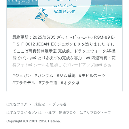
最終更新：2025/05/05 ざっく～(´っ･ω･)っ RGM-89 E･
F･S･F-0012 JEGAN-EX ジェガンＥＸを造りました そし
てここは写真館兼展示室 完成前。ドラクエウォークAR機
能でパシャ📸 とりあえずの完成を喜ぶ！📸 四連写真・花
柄フォト📸 シールを追加してグレードアップ🆙📸 さぁ！
さぁ！さぁ！📸 更新🆙📸 2025/03/15更新！ GUNDAM
#
ジェガン
#
ガンダム
#
ジム系統
#
モビルスーツ
も何かしら新しい 物語があってほしいけれど 更新しまー
#
プラモデル
#
プラモ道
#
オタク系
す！2025年5月5日 令和7年 RGM-89 E･F･S･F-0012
JEGAN-EX ジェガンＥＸを造りました 何晩もかけて作成
しました そしてここは写真館兼展示室 …
はてなブログ
>
未指定
>
プラモ道
はてなブログ タグとは
ヘルプ
開発ブログ
はてなブログトップ
Copyright (C) 2001-
2026
Hatena.