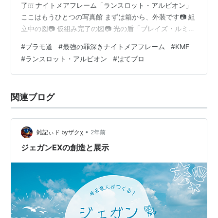
了❕❕❕ ナイトメアフレーム「ランスロット・アルビオン」
ここはもうひとつの写真館 まずは箱から、外装です📷 組
立中の図📷 仮組み完了の図📷 光の盾「ブレイズ・ルミナ
ス」が際立つ📷 作中最強の銃「スーパー・ヴァリス」を
#
プラモ道
#
最強の罪深きナイトメアフレーム
#
KMF
一丁📷 Knightmare Frames [ランスロット・アルビオン]
#
ランスロット・アルビオン
#
はてブロ
組立完了❕❕❕ ナイトメアフレーム「ランスロット・アルビ
オン」 の組立が完了しました バンダイのプラモデルです
けっこう高値が付いていました それでもやはり一度は組
関連ブログ
み立ててみたかった…
•
雑記ぃド byザクχ
2年前
ジェガンEXの創造と展示