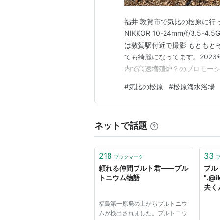
福井 敦賀市で気比の松原に行ってみ
NIKKOR 10-24mm/f/3.5-4.5
は敦賀駅付近で撮影 もともと
ても綺麗になってます。202
内で高速増殖炉？のプロモー
飲んでも大丈夫なんだ！という
#
気比の松原
#
松原海水浴場
す・・今やったら大変ですね（
ネットで話題
218
33
ブックマーク
頼れる仲間プルト君——プル
プルト君
トニウム物語
".@
夫く
よ！
福島第一原発の土からプルトニウ
ゃっ
ムが検出されました。プルトニウ