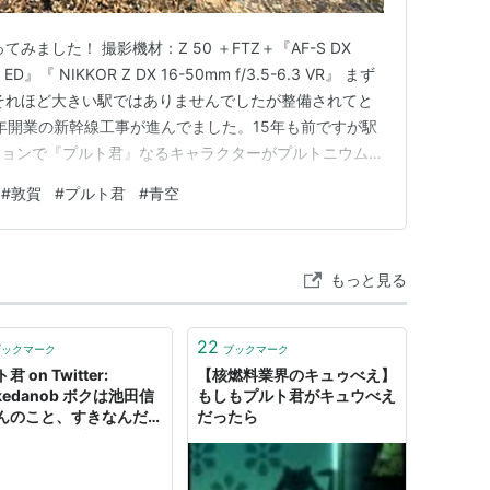
ました！ 撮影機材：Z 50 ＋FTZ＋『AF-S DX
G ED』『 NIKKOR Z DX 16-50mm f/3.5-6.3 VR』 まず
それほど大きい駅ではありませんでしたが整備されてと
3年開業の新幹線工事が進んでました。15年も前ですが駅
ションで『プルト君』なるキャラクターがプルトニウムは
ようなPRビデオが延々と流れていたのが印象的で
#
敦賀
#
プルト君
#
青空
笑） ↓多分これです。４分５０秒～…
もっと見る
22
ブックマーク
ブックマーク
 on Twitter:
【核燃料業界のキュゥべえ】
ikedanob ボクは池田信
もしもプルト君がキュウべえ
んのこと、すきなんだ
だったら
どうして、ブロックしち
たの？"