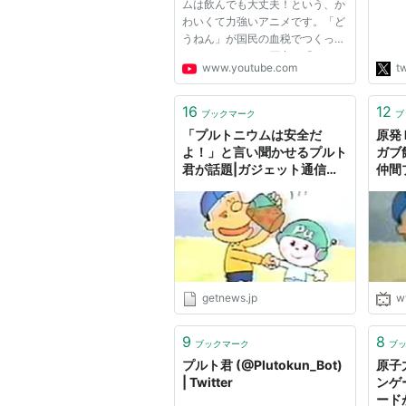
ムは飲んでも大丈夫！という、か
わいくて力強いアニメです。「ど
うねん」が国民の血税でつくった
のに、アメリカの圧力（「コラ！
www.youtube.com
tw
飲むのはやっぱり超危険だろう
が？」）ですぐに回収されて見ら
れなくなっているのはとても残念
16
12
ブックマーク
ブ
なので、ここに掲載します。（...
「プルトニウムは安全だ
原発
よ！」と言い聞かせるプルト
ガブ
君が話題|ガジェット通信
仲間
GetNews
getnews.jp
w
9
8
ブックマーク
ブ
プルト君 (@Plutokun_Bot)
原子
| Twitter
ンゲ
ード