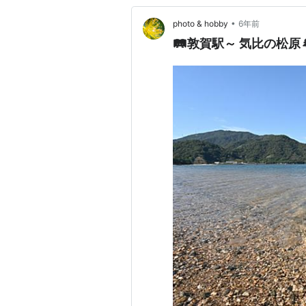
•
photo & hobby
6年前
🛤敦賀駅～ 気比の松原