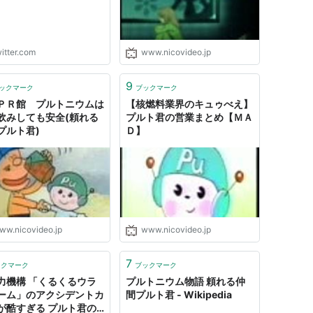
itter.com
www.nicovideo.jp
9
ックマーク
ブックマーク
ＰＲ館 プルトニウムは
【核燃料業界のキュゥべえ】
飲みしても安全(頼れる
プルト君の営業まとめ【ＭＡ
プルト君)
Ｄ】
ww.nicovideo.jp
www.nicovideo.jp
7
ックマーク
ブックマーク
力機構 「くるくるウラ
プルトニウム物語 頼れる仲
ーム」のアクシデントカ
間プルト君 - Wikipedia
が酷すぎる プルト君の