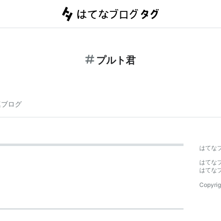
プルト君
連ブログ
はてな
はてな
はてな
Copyrig