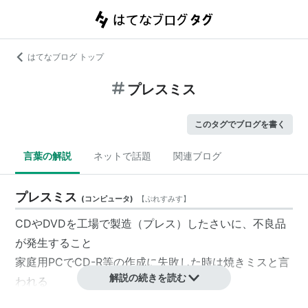
はてなブログ トップ
プレスミス
このタグでブログを書く
言葉の解説
ネットで話題
関連ブログ
プレスミス
(
コンピュータ
)
【
ぷれすみす
】
CDやDVDを工場で製造（プレス）したさいに、不良品
が発生すること
家庭用PCでCD-R等の作成に失敗した時は
焼きミス
と言
解説の続きを読む
われる