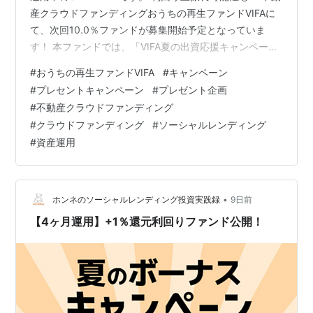
産クラウドファンディングおうちの再生ファンドVIFAに
て、次回10.0％ファンドが募集開始予定となっていま
す！ 本ファンドでは、「VIFA夏の出資応援キャンペー
ン」が実施されます！ 【ファンド23号】・運用物件：京
#
おうちの再生ファンドVIFA
#
キャンペーン
都市南区東九条・募集金額：優先出資分6,300万円（劣
#
プレセントキャンペーン
#
プレゼント企画
後出資分2,100万）・募集方式：先着方式・募集期間：
#
不動産クラウドファンディング
2026/08/01 10:00~2026/08/28 18:00・運用期間：
#
クラウドファンディング
#
ソーシャルレンディング
2026/09/01~2027/04/30（8か月）・想定利回り：
#
資産運用
10.00%（年利・税…
•
ホンネのソーシャルレンディング投資実践録
9日前
【4ヶ月運用】+1％還元利回りファンド公開！