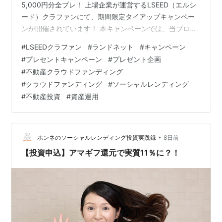
5,000円分全プレ！ 上場企業が運営するLSEED（エルシ
ード）クラファンにて、期間限定タイアップキャンペー
ンが開催されています！ 本キャンペーンでは、当ブログ
（対象メディア）経由で、キャンペーン期間中に新規出
#
LSEEDクラファン
#
ランドネット
#
キャンペーン
資者登録し、登録後1年以内に合計10万円以上出資された
#
プレセントキャンペーン
#
プレゼント企画
方全員に、Amazonギフトカード5,000円分がプレゼント
#
不動産クラウドファンディング
されます！ 私の場合は、LSEEDクラファンでは1ファン
#
クラウドファンディング
#
ソーシャルレンディング
ド100万円で投資していますが、限定タイアップについて
#
不動産投資
#
資産運用
は、10万円投資でメリット最大化できるキャンペーンと
なって…
•
ホンネのソーシャルレンディング投資実践録
8日前
【投資申込】アマギフ還元で実質11％に？！