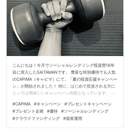
こんにちは！今月でソーシャルレンディング投資歴16年
目に突入したSAITAMANです。 豊富な特別優待でも人気
のCAPIMA（キャピマ）にて、「夏の投資応援キャンペー
ン」が開始されました！ 特に、はじめて投資される方に
とっては美味しいキャンペーン内容となっています。 キ
ャンペーン特典①はじめての投資で、投資確定額の1％
#
CAPIMA
#
キャンペーン
#
プレセントキャンペーン
（最大100万円）を全員にプレゼント ■ 対象者以下の条
#
プレゼント企画
#
優待
#
ソーシャルレンディング
件をすべて満たす方が対象です。 キャンペーン期間中に
#
クラウドファンディング
#
資産運用
はじめて投資が確定した方キャンペーン期間中の投資確
定額が合計10万円以上となる方 ■ 特典内容期間中の投資