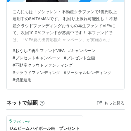
こんにちは！ソシャレン・不動産クラファンで1億円以上
運用中のSAITAMANです。 利回り上振れ可能性も！ 不動
産クラウドファンディングおうちの再生ファンドVIFAに
て、次回10.0％ファンドが募集中です！ 本ファンドで
は、「VIFA夏の出資応援キャンペーン」が実施されま
す！ 【ファンド23号】・運用物件：京都市南区東九条・
#
おうちの再生ファンドVIFA
#
キャンペーン
募集金額：優先出資分6,300万円（劣後出資分2,100
#
プレセントキャンペーン
#
プレゼント企画
万）・募集方式：先着方式・募集期間：2026/08/01
#
不動産クラウドファンディング
10:00~2026/08/28 18:00・運用期間：
#
クラウドファンディング
#
ソーシャルレンディング
2026/09/01~2027/04/30（8か月）・想定利回り：
#
資産運用
10.00%（年利・税込み）・最低出資…
ネットで話題
もっと見る
5
ブックマーク
ジムビーム ハイボール缶 プレセント