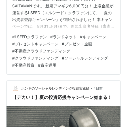
SAITAMANです。 新規アマギフ6,000円分！ 上場企業が
運営するLSEED（エルシード）クラファンにて、「夏の
出資者登録キャンペーン」が開始されました！ 本キャン
ペーンでは、 8月31日(月)まで、新規出資者登録（審査完
了まで）された方全員に、Amazonギフトカード1,000円
#
LSEEDクラファン
#
ランドネット
#
キャンペーン
分がプレゼントされます。 さらに、当ブログは、 8月31
#
プレセントキャンペーン
#
プレゼント企画
日(月)まで、LSEEDクラファンと限定タイアップしていた
#
不動産クラウドファンディング
だいていますので、当ブログ（対象メディア）経由で、
#
クラウドファンディング
#
ソーシャルレンディング
キャンペーン期間中に新規出資者登録し、登録後1年以内
#
不動産投資
#
資産運用
に合計10万円以上出資された方全員に、Amazonギフ…
•
ホンネのソーシャルレンディング投資実践録
4日前
【デカい！】夏の投資応援キャンペーン始まる！