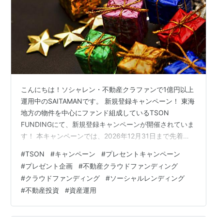
こんにちは！ソシャレン・不動産クラファンで1億円以上
運用中のSAITAMANです。 新規登録キャンペーン！ 東海
地方の物件を中心にファンド組成しているTSON
FUNDINGにて、新規登録キャンペーンが開催されていま
す！ 本キャンペーンでは、2026年12月31日まで先着
1,000名様に、投資家登録完了で500円分、その後30日
#
TSON
#
キャンペーン
#
プレセントキャンペーン
以内の出資で最大30万円分のAmazonギフト券(e-メール
#
プレゼント企画
#
不動産クラウドファンディング
タイプ)をもれなくプレゼントされます！ 新規登録特典は
#
クラウドファンディング
#
ソーシャルレンディング
こちらから 初回投資の還元率は以下のとおりです。 出資
#
不動産投資
#
資産運用
額が大きくなればなるほど還元率はアップしますが、初
回投資のみが対象ですので、こちらは無理のない範囲で