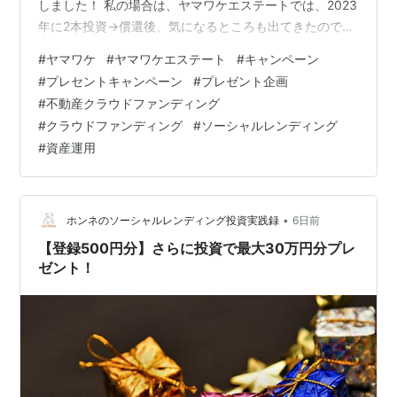
しました！ 私の場合は、ヤマワケエステートでは、2023
年に2本投資→償還後、気になるところも出てきたので長
らく投資をしていませんでした。 それから案の定、今年
#
ヤマワケ
#
ヤマワケエステート
#
キャンペーン
に入って運営会社に行政処分が下されたのですが、さら
#
プレセントキャンペーン
#
プレゼント企画
に、2026年7月25日付で、株式会社REVOLUTIONに対し
#
不動産クラウドファンディング
て、特別注意銘柄の指定及び上場契約違約金の徴求を行
#
クラウドファンディング
#
ソーシャルレンディング
うとの発表がありました。 上場契約違約金は1,440万円
#
資産運用
とのことです。 ※ヤマワケエステートを運営するヤマワ
ケエス…
•
ホンネのソーシャルレンディング投資実践録
6日前
【登録500円分】さらに投資で最大30万円分プレ
ゼント！