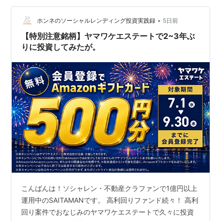
確定額合計の1％分のAmazonギフト券をプレゼント 【プ
レゼント…
•
ホンネのソーシャルレンディング投資実践録
5日前
【特別注意銘柄】ヤマワケエステートで2~3年ぶ
りに投資してみたが。
こんばんは！ソシャレン・不動産クラファンで1億円以上
運用中のSAITAMANです。 高利回りファンド続々！ 高利
回り案件でおなじみのヤマワケエステートで久々に投資