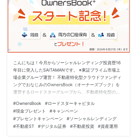
こんにちは！今月からソーシャルレンディング投資歴16
年目に突入したSAITAMANです。 ※東証プライム市場上
場企業グループ運営！ 不動産特化型クラウドファンディ
ングでおなじみのOwnersBook（オーナーズブック）を
運営するロードスターグループから、不動産特化型のデ
ジタル証券（ST）投資サービスが登場しました！ その名
#
OwnersBook
#
ロードスターキャピタル
は「OwnersBook+」です。 OwnersBookとの違いは以下
#
現金プレゼント
#
キャンペーン
のとおりで、価格変動がありキャピタルゲインも狙える
#
プレセントキャンペーン
#
ソーシャルレンディング
という意味では、エクイティ型に近い商品と言えます。
#
不動産ST
#
デジタル証券
#
不動産投資
#
資産運用
運用中に売却できる可能性がある点もOwnersBookとは
違いますね。 OwnersBook+を運営する…