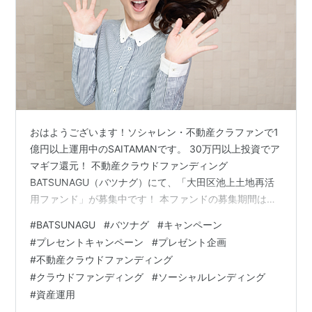
おはようございます！ソシャレン・不動産クラファンで1
億円以上運用中のSAITAMANです。 30万円以上投資でア
マギフ還元！ 不動産クラウドファンディング
BATSUNAGU（バツナグ）にて、「大田区池上土地再活
用ファンド」が募集中です！ 本ファンドの募集期間は、
8月3日23:59まで（抽選方式）となっています。 本ファ
#
BATSUNAGU
#
バツナグ
#
キャンペーン
ンドでは、30万円以上投資された方にAmazonギフトカ
#
プレセントキャンペーン
#
プレゼント企画
ード2%分プレゼントされます！ 本ファンドは、約6ヵ月
#
不動産クラウドファンディング
ですので、30万円以上投資した場合、運用期間のみで単
#
クラウドファンディング
#
ソーシャルレンディング
純計算すると、 利回り7％＋アマギフ2％(年率4％相当)＝
#
資産運用
実質11％ファンド ということになります。 私の場合は、