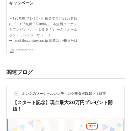
キャンペーン
－196無糖 プレゼント 抽選で合計63万名様
に「－196無糖 350ml缶」1本無料クーポン
をプレゼント。 －１９６ どかーん！ホーム
ランチャレンジ | サントリ
ー...mobile.suntory.co.jp 応募はLINEまたはX
から。引き換えはセブン-イレブン、ミニス
etecks.net
トップ、セイコーマートから。 ■応募期間：
2024年3月26日(火)～2024年4月8日(...
関連ブログ
•
ホンネのソーシャルレンディング投資実践録
3日前
【スタート記念】現金最大30万円プレゼント開
始！