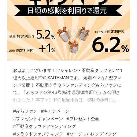
おはようございます！ソシャレン・不動産クラファンで1
億円以上運用中のSAITAMANです。 短期インカム型ファ
ンド公開！ 不動産クラウドファンディングみらファンに
て、「みらファン第46号(栃木県那須塩原市)」が公開さ
れました！ 本ファンドの配当原資は、現状の稼働による
賃料収入を基礎として設計されており、全額をインカム
#
みらファン
#
キャンペーン
ゲインから賄う構造となっています。 今回は、「夏のボ
#
プレセントキャンペーン
#
プレゼント企画
ーナスキャンペーン」として、通常想定利回り5.2％＋還
#
不動産クラウドファンディング
元想定利回り1.0％＝6.2％のファンドとなっています。
#
クラウドファンディング
#
ソーシャルレンディング
→みらファン公式サイト みらファンは、手堅く運用して