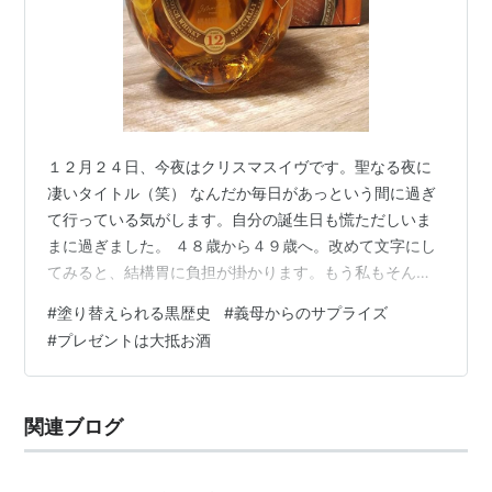
１２月２４日、今夜はクリスマスイヴです。聖なる夜に
凄いタイトル（笑） なんだか毎日があっという間に過ぎ
て行っている気がします。自分の誕生日も慌ただしいま
まに過ぎました。 ４８歳から４９歳へ。改めて文字にし
てみると、結構胃に負担が掛かります。もう私もそんな
歳なんだな。日常会話の中で当たり前に「４０年前にさ
#
塗り替えられる黒歴史
#
義母からのサプライズ
ぁ」とか言えちゃうんですよね。 ４０年前、９歳。閉じ
#
プレゼントは大抵お酒
こもっていた殻が次第に厚くなってきた頃です。 私は心
身ともに成長が平均より遅く、家族から自己主張は
「悪」だと都合良く擦りこまれて育ちました。何を言っ
関連ブログ
てもやっても否定しかされず、今でいう「自己肯定感」
など芽生えては踏み潰されて生きてきました。 自…