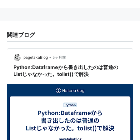
文の?の部分がプレースホルダに相当する。
従来の方式より文字列のシングルクォーテーションの扱
いに起因するミスが少なくなり、SQLを高速化させるこ
とができるという利点がある。
関連ブログ
Connection con = (DataSouce) 
...
. 
// DB接続オブジェク
ト生成(省略)
•
pagetakaBlog
5ヶ月前
String sql = 
"SELECT column FROM table WHERE name = 
Python:Dataframeから書き出したのは普通の
? and id = ?"
; 
//SQL文生成
Listじゃなかった。tolist()で解決
PreparedStatement ps = con.prepareStatement(sql); 
//PreparedStatementを生成
ps.setName(
1
,
"ABC"
); 
//1番目のプレースホルダ(?)に名
前"ABC"を入れる
ps.setInt(
2
,
10
); 
//2番目のプレースホルダ(?)に数字10を入
れる。
while
 ( rs.next() ) {

//出力