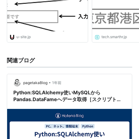
u-site.jp
tech.smarthr.jp
関連ブログ
•
pagetakaBlog
1年前
Python:SQLAlchemy使いMySQLから
Pandas.DataFameへデータ取得［スクリプト
付］。