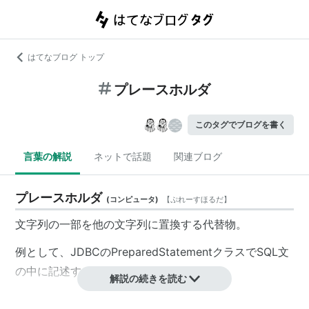
はてなブログ トップ
プレースホルダ
このタグでブログを書く
言葉の解説
ネットで話題
関連ブログ
プレースホルダ
(
コンピュータ
)
【
ぷれーすほるだ
】
文字列の一部を他の文字列に置換する代替物。
例として、JDBCのPreparedStatementクラスで
SQL
文
の中に記述するものを示す。
解説の続きを読む
JDBCのPreparedStatementを使った場合、以下のSQL