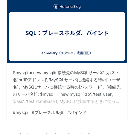
$mysqli = new mysqli('接続先のMySQLサーバの[ホスト
名]or[IPアドレス]', 'MySQLサーバに接続する時の[ユーザ
名]', 'MySQLサーバに接続する時の[パスワード]', '[接続先
のサーバ名]'); $mysqli = new mysqli('db', 'test_user',
'pass', 'test_database'); MySQLに接続するときに使うイ
ンスタスの生成を意味する。 これは、テンプレ。
#
mysqli
#
プレースホルダ
#
バインド
$mysqliという変数にMySQLiオブジェクトが代入されま
す。 これにより、接続先のMySQLデータベースに対して
クエリの実行やデータの操作など…