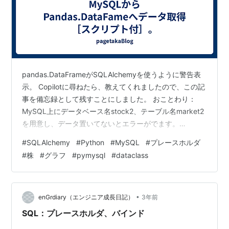
pandas.DataFrameがSQLAlchemyを使うように警告表
示。 Copilotに尋ねたら、教えてくれましたので、この記
事を備忘録として残すことにしました。 おことわり：
MySQL上にデータベース名stock2、テーブル名market2
を用意し、データ置いてないとエラーがでます。
MySQLtono接続にはエンジンが必要みたい。 プレースホ
#
SQLAlchemy
#
Python
#
MySQL
#
プレースホルダ
ルダーの書き方が異なる...%(xx)s。 関数使ったり、「if
#
株
#
グラフ
#
pymysql
#
dataclass
__name__ == "__main__":」があったり、面倒に感じるの
は爺だけではないのかとも想像。 SQLAlchemyでMySQL
データ取得することができました。Micro…
•
enGrdiary（エンジニア成長日記）
3年前
SQL：プレースホルダ、バインド