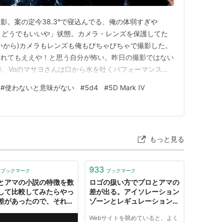
影。案の定今38.3°で寝込んでる、俺の体弱すぎや
、どうでもいいや」状態。カメラ・レンズを保護してた
いから)カメラもレンズも俺もびちゃびちゃで撮影した。
壊れてもええや！と思う自分が怖い。昨日の撮影ではない
時、Voのマサヨさんは口から水を吐くパフォーマンスを
にいつも「機材大切だから気をつけてね(←ニュアン
#
使わないと意味がない
#
5d4
#
5D Mark IV
2018/08/25 ロリータ18号@graf)それでも俺はいつ
んな…
もっと見る
933
ブックマーク
ブックマーク
とアマの小説の特徴を数
ロゴの扱い方でプロとアマの
して比較してみたらやっ
差が出る。アイソレーション
差があったので、それを
ゾーンとレギュレーション・
るための型付き小説記述
ビジュアルアイデンティティ
Webサイトを眺めていると、よく
 TypeNovel を公開し
について / Maka-Veli .com