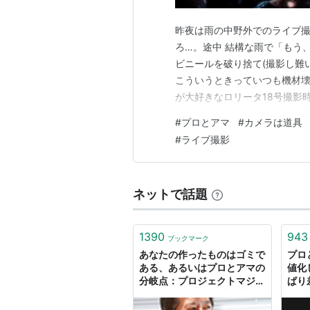
昨夜は雨の中野外でのライブ撮
ろ…。途中 結構な雨で「もう
ビニールを破り捨て(撮影し難
こういうときっていつも機材
が大好きなロリータ18号撮影
必ずやっているのだが、撮影前
#
プロとアマ
#
カメラは道具
ス)」と伝えてくれる。優しい！ (
#
ライブ撮影
も躊躇なく突っ込んでいく！こ
ネットで話題
1390
943
ブックマーク
あなたの作ったものはゴミで
プロ
ある、あるいはプロとアマの
値化
分岐点：プロジェクトマジッ
ぱり
ク：オルタナティブ・ブログ
埋め
用言語