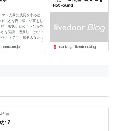
Not Found
 アマ：人間的成長を求め続
いることを言い訳に仕事をし
プロ：現状がどのようなもの
るかを認識・把握し、その中
事を行う アマ：根拠のない
と誇りに満ちあふれているプ
hatena.ne.jp
dankogai.livedoor.blog
ぐちっぽいが仕事はこなす
：常に明確な目標を指向する
が目的化しているプロ：目標
然としているように見える
3年前
のか？