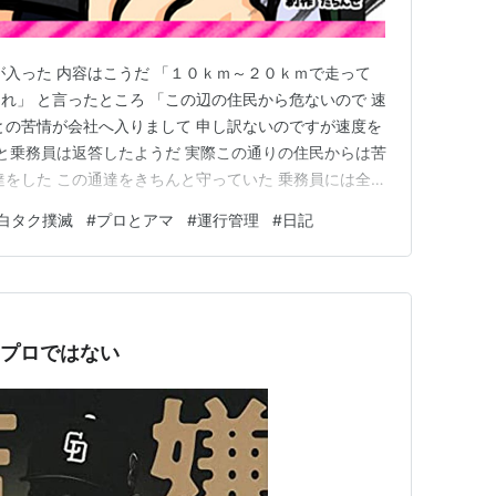
が入った 内容はこうだ 「１０ｋｍ～２０ｋｍで走って
れ」 と言ったところ 「この辺の住民から危ないので 速
との苦情が会社へ入りまして 申し訳ないのですが速度を
 と乗務員は返答したようだ 実際この通りの住民からは苦
達をした この通達をきちんと守っていた 乗務員には全く
度は大体主観で 言われるのであてにならない そういうこ
白タク撲滅
#
プロとアマ
#
運行管理
#
日記
特に乗務員に指導は入れる こともないというのが社の判
…
はプロではない