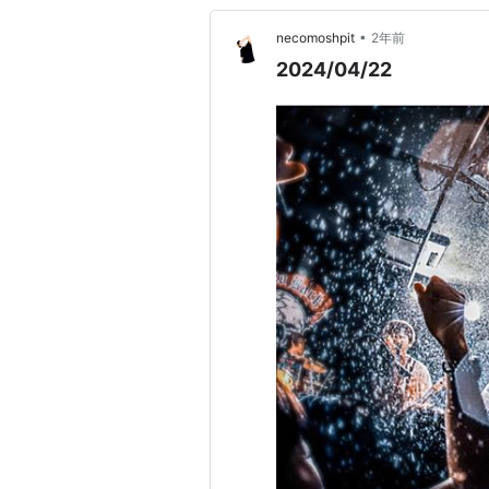
•
necomoshpit
2年前
2024/04/22