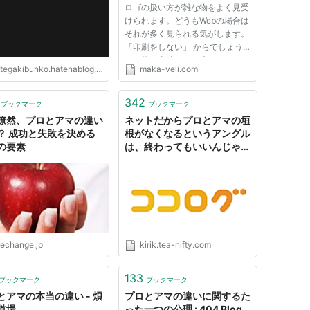
ロゴの扱い方が雑な物をよく見受
いて - anti scroll
けられます。どうもWebの場合は
それが多く見られる気がします。
「印刷をしない」 からでしょう
か？僕も当時、よく叱られてまし
tegakibunko.hatenablog.com
maka-veli.com
た・・・ アイソレーションゾー
ンとは アイソレーションゾーン
とは、ロゴ等の周りにある『余
342
ブックマーク
ブックマーク
白』の事です。 ロゴ周りでなく
瞭然、プロとアマの違い
ネットだからプロとアマの垣
ても...
？ 成功と失敗を決める
根がなくなるというアングル
の要素
は、終わってもいいんじゃな
いか - やまもといちろう
BLOG（ブログ）
hechange.jp
kirik.tea-nifty.com
133
ブックマーク
ブックマーク
とアマの本当の違い - 煩
プロとアマの違いに関するた
道場
った一つの公理 : 404 Blog