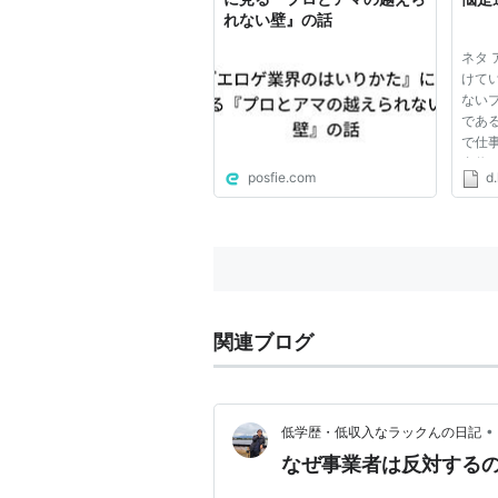
れない壁』の話
ネタ
けて
ない
であ
で仕
自信
posfie.com
d.
ロ：
アマ
こと
が漠
が...
関連ブログ
•
低学歴・低収入なラックんの日記
なぜ事業者は反対する