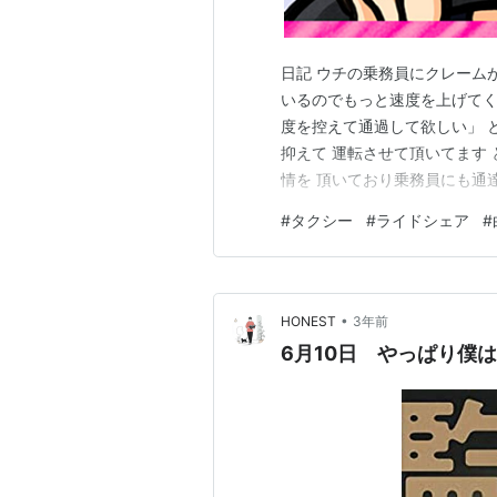
日記 ウチの乗務員にクレーム
いるのでもっと速度を上げてく
度を控えて通過して欲しい」 
抑えて 運転させて頂いてます
情を 頂いており乗務員にも通
非はなく またお客様のいう速
#
タクシー
#
ライドシェア
#
とで頂いたクレームに 対して
断で あった ただ実際にドラレ
•
HONEST
3年前
6月10日 やっぱり僕