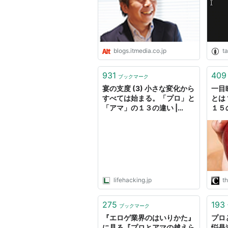
た件につ
blogs.itmedia.co.jp
ta
931
409
ブックマーク
宴の支度 (3) 小さな変化から
一目
すべては始まる。「プロ」と
とは
「アマ」の１３の違い |
１５
Lifehacking.jp
lifehacking.jp
t
275
193
ブックマーク
『エロゲ業界のはいりかた』
プロ
に見る『プロとアマの越えら
悩是