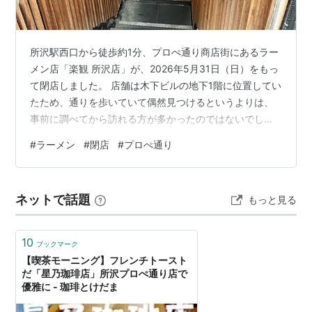
所沢駅西口から徒歩約1分、プロぺ通り商店街にあるラー
メン店「楽観 所沢店」が、2026年5月31日（日）をもっ
て閉店しました。 店舗は木下ビルの地下1階に位置してい
たため、通りを歩いていて偶然見つけるというよりは、
事前に調べてから訪れる方が多かったのではないでしょ
うか。同じビル内ではイタリア料理店「CANTINA」が目
#
ラーメン
#
閉店
#
プロぺ通り
立つ存在だったこともあり、「楽観 所沢店」は知る人ぞ
知る一軒といった印象でした。 筆者は残念ながら閉店ま
でに足を運ぶ機会がありませんでしたが、調べてみると
ネットで話題
もっと見る
スープへのこだわりに定評のあるラーメン店だったよう
です。食べログなどの口コミサイトにも高評価のレビュ
ーが数多く寄せられており、…
10
ブックマーク
【喫茶モーニング】フレンチトースト
だ「星乃珈琲店」所沢プロぺ通り店で
優雅に - 珈琲とけだま