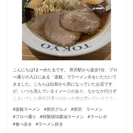
こんにちは❗️まーめたるです。 所沢駅から徒歩1分、プロ
ぺ通りの入口にある「楽観」でラーメン🍜をいただいて
きました。こちらは以前から気になっていたお店です
が、いつも混んでいるイメージがあり、なかなか行けず
じまいでした😅先日通りがかった時は空いていそうでし
たので、はじめて入店しました。 券売機 迷わず一番左上
#
楽観ラーメン
#
所沢グルメ
#
所沢 ラーメン
と右上のボタンを押しました😄「楽観」の醤油ラーメン
#
プロぺ通り
#
特製琥珀醤油ラーメン
#
ラーレポ
は、木桶仕込みで造る一等醤油を使用しており、まろや
#
食べ歩き
#
ラーメン好き
かで力強く大豆の旨味とコクが特徴です。 卓上調味料 シ