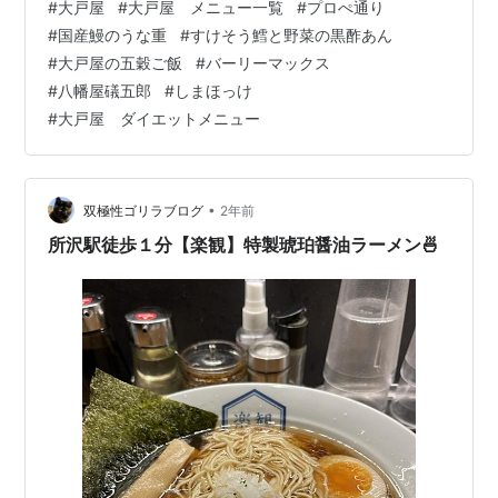
#
大戸屋
#
大戸屋 メニュー一覧
#
プロぺ通り
安心・安全への取り組みを行っています。大戸屋は特定
#
国産鰻のうな重
#
すけそう鱈と野菜の黒酢あん
の保存料・着色料・香料・調味料、220品目を使用してお
#
大戸屋の五穀ご飯
#
バーリーマックス
りません。 すばらしい、健康的だな。五穀ご飯にはスー
#
八幡屋礒五郎
#
しまほっけ
パー大麦、バーリーマックスを使用。 大戸屋の五穀ご
#
大戸屋 ダイエットメニュー
飯、店前でもアピールしてたね。 大戸屋のサステナビリ
ティ、しまほっけの加工時に発生す…
•
双極性ゴリラブログ
2年前
所沢駅徒歩１分【楽観】特製琥珀醤油ラーメン🍜