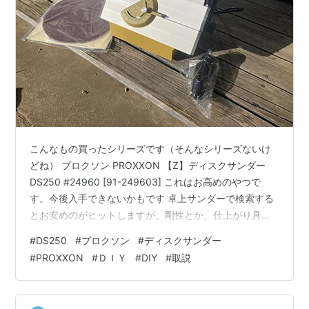
こんなもの買ったシリーズです（そんなシリーズないけ
どね） プロクソン PROXXON 【Z】ディスクサンダー
DS250 #24960 [91-249603] これはお高めのやつで
す。今後入手できないかもです 卓上サンダーで検索する
とお安めのがヒットしますが、剛性とか、仕上がり具合
とか多少問題あるんじゃないかと評価しているサイトも
#
DS250
#
プロクソン
#
ディスクサンダー
あるので、 熟慮の結果これにしました 奥さん！すごいで
#
PROXXON
#
ＤＩＹ
#
DIY
#
取説
す、ギリの箱に入ってやってきました 取説も無く 化粧箱
の側面に印刷されています（英語だけどね） 丸い紙ヤス
リ（ディスクサンダー）、例の角度を作るやつ、集塵用