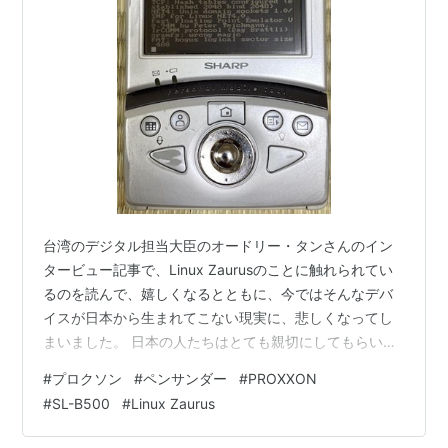
台湾のデジタル担当大臣のオードリー・タンさんのイン
タービュー記事で、Linux Zaurusのことに触れられてい
るのを読んで、嬉しくなるとともに、今ではそんなデバ
イスが日本から生まれてこない現実に、悲しくなってし
まいました。 日本の人たちはとても親切にしてもらいま
した。そして未来に住んでいるようだと感じました。シ
#
プロクソン
#
ペンサンダー
#
PROXXON
ャープ・ザウルスのような、Linuxを搭載してプログラム
#
SL-B500
#
Linux Zaurus
ができる、信じられないようなデバイスがありました。
www.huffingtonpost.jp Linux Zaurusは最初3種類のライ