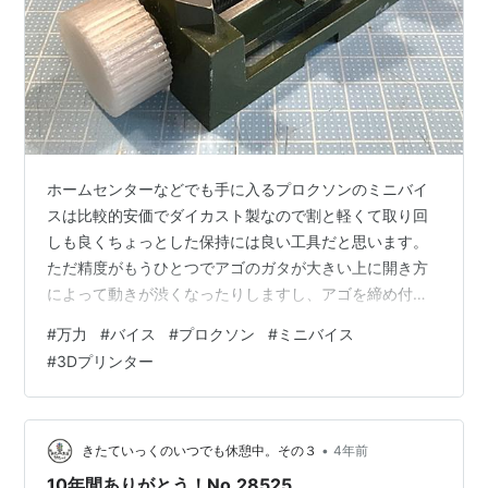
ホームセンターなどでも手に入るプロクソンのミニバイ
スは比較的安価でダイカスト製なので割と軽くて取り回
しも良くちょっとした保持には良い工具だと思います。
ただ精度がもうひとつでアゴのガタが大きい上に開き方
によって動きが渋くなったりしますし、アゴを締め付け
るネジボルトを回すハンドル直径が小さいので指先の負
#
万力
#
バイス
#
プロクソン
#
ミニバイス
担が大きいのが難点です。 なので、快適に使えるように
#
3Dプリンター
各部の調整、チューンナップ？を行いました。 まずはハ
ンドルに3Dプリントでてきとーにつくったアタッチメン
トパーツを被せて直径を拡大。これで指先に力を入れず
に楽に締め付けが出来るようになります。 それからベッ
•
きたていっくのいつでも休憩中。その３
4年前
ドすり合わせ面の塗装を剥がしヤスリをかけ…
10年間ありがとう！No.28525