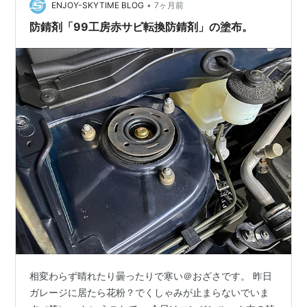
のパイプ、 奥さん！大変です。Ｌ型レンチが付属されて
•
ENJOY-SKYTIME BLOG
7ヶ月前
いないみ…
防錆剤「99工房赤サビ転換防錆剤」の塗布。
相変わらず晴れたり曇ったりで寒い＠おざさです。 昨日
ガレージに居たら花粉？でくしゃみが止まらないでいま