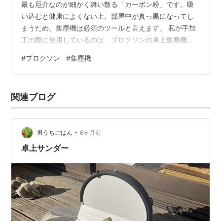
最も厄介なのが細かく舞い散る「カーボン粉」です。吸
い込むと健康によくない上、部屋中が真っ黒になってし
まうため、集塵機は必須のツールと言えます。 私が手加
工の際に使用しているのは、プロクソンの卓上集塵機
「ダストキャッチャー」です。 kiso-proxxon.co.jp 便利
#
プロクソン
#
集塵機
な機材ですが、そのままカーボン加工に使うには少し気
になる点がありました。今回、パーツを追加するカスタ
マイズでとても使いやすくなったので、その手法を紹介
関連ブログ
します。 ただし、メーカーの正規の使用法ではないた
め、自己責任でお願いします。 そのままの状態での問題
点 集塵フィルターの強化（…
•
男うちごはん
6ヶ月前
卓上サンダー