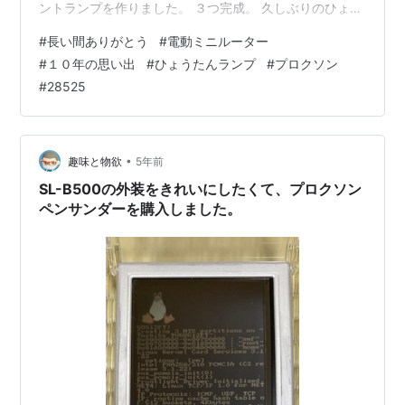
ントランプを作りました。 ３つ完成。 久しぶりのひょう
たん細工でした。 全然集中力が足りなくて一個割ってし
#
長い間ありがとう
#
電動ミニルーター
まいました。 それも難しい部分でなく、単純な不注意に
#
１０年の思い出
#
ひょうたんランプ
#
プロクソン
よる失敗。 こんなことは今まではなかった。 細工に対す
#
28525
る技術や精神性がかなり落ちてきていると感じました。
明日は気合を入れ直して取り組みます。 出来の良い作品
を作るんじゃなくて、とにかく没頭して楽しむ事！ ダメ
ならダメで、前みたいに出来…
•
趣味と物欲
5年前
SL-B500の外装をきれいにしたくて、プロクソン
ペンサンダーを購入しました。