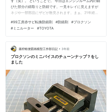
す（笑）。 ということで。 今日はエンジンルーム内の錆
びた部分の錆取りと防錆です。一見キレイに見えますが
ネジや一部部品にザビが散見されます。まぁ、21年経っ
てますのでこのくらいはありますね。 サスペンションの
#
99工房赤サビ転換防錆剤
#
防錆剤
#
プロクソン
頭の部分・・・1 エンジンマウントの部分など・・・ っ
#
ミニルーター
#
TOYOTA
てことでリューターで軽く錆を除去します。 リューター
のブラシが1つしかなく削るたびにブラシのワイヤが飛ん
でいきハゲ散らかすので（笑）、それぞれの錆びた部分
を全体的に軽く削って終了。 ホムセンで防錆剤を購入。
•
蕗狩軽便図画模型工作部日記
3年前
使用するのは「99工房赤サビ転…
プロクソンのミニバイスのチューンナップ？をし
ました