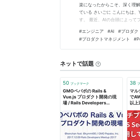
楽になったからこそ、深く理解
ている さいごに こんにちは、YOU
す。 最近、AIの台頭によっ
ています。ここ2年くらいでも
#
エンジニア
#
AI
#
プロダク
っている印象があります。 ツ
#
プロダクトマネジメント
#
P
な変化ではなく、エンジニア…
ネットで話題
50
38
ブックマーク
GMOペパボの Rails &
マル
Vue.js プロダクト開発の現
でAW
場 / Rails Developers
以上
Meetup 2017 - Speaker
これ -
Deck