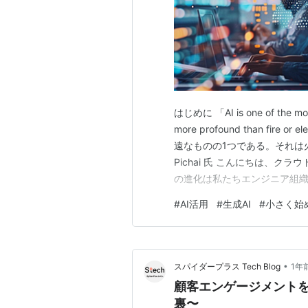
はじめに 「AI is one of the most 
more profound than fir
遠なものの1つである。それは火や電
Pichai 氏 こんにちは、ク
の進化は私たちエンジニア組
ドキュメント作成、仕様の整理
#
AI活用
#
生成AI
#
小さく始
•
スパイダープラス Tech Blog
1年
顧客エンゲージメントを
裏〜