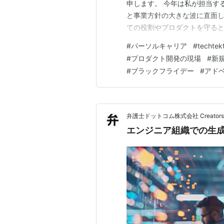
申します。 今年は私が担当するH
と事業方針の大きな波に直面し
ての役割やプロダクトを守ると
月間のリアルな出来事とそこか
#
パーソルキャリア
#
techtek
発体制の「静かな再構築」（4
#
プロダクト開発の現場
#
新
#
ブラックフライデー
#
アド
弁護士ドットコム株式会社 Creators’ 
エンジニア組織での生成