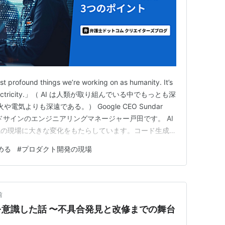
profound things we’re working on as humanity. It’s
e or electricity.」（ AI は人類が取り組んでいる中でもっとも深
気よりも深遠である。） Google CEO Sundar
ラウドサインのエンジニアリングマネージャー戸田です。 AI
織の現場に大きな変化をもたらしています。コード生成、
など、従来の作業が劇的に…
める
#
プロダクト開発の現場
前
意識した話 〜不具合発見と改修までの舞台