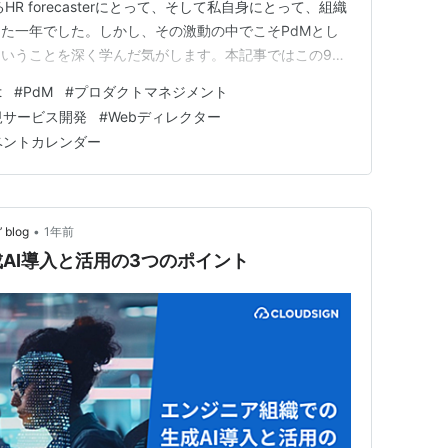
R forecasterにとって、そして私自身にとって、組織
た一年でした。しかし、その激動の中でこそPdMとし
いうことを深く学んだ気がします。本記事ではこの9ヶ
ら得た教訓を振り返りたいと思います。 組織変更と開
t
#
PdM
#
プロダクトマネジメント
月） 最古参としての責任感 チームの心理的安…
規サービス開発
#
Webディレクター
ベントカレンダー
•
blog
1年前
AI導入と活用の3つのポイント