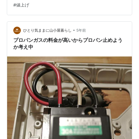
を耐え忍ぶコストはいくらになるのでしょう。 スポンサ
#
値上げ
ーリンク LPガスは自由料金？ ガス火の節約 価格改定 値
上げの理由 まとめ LPガスは自由料金？ ガスの炎 LPガス
は会社によって、かなり料金に差があります。 理由は都
市ガスと違って、自由料金なので。 うちは築3…
•
ひとり気ままに山小屋暮らし
5年前
プロパンガスの料金が高いからプロパン止めよう
か考え中