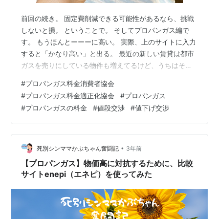
前回の続き。 固定費削減できる可能性があるなら、挑戦
しないと損。 ということで。 そしてプロパンガス編で
す。 もうほんとーーーに高い。 実際、上のサイトに入力
すると「かなり高い」と出る。 最近の新しい賃貸は都市
ガスを売りにしている物件も増えてるけど、うちはそこ
まで新しい物件ではないので、多分大家さんとプロパン
#
プロパンガス料金消費者協会
ガス業者がズブズブな関係なんだろう。 通常プロパンガ
#
プロパンガス料金適正化協会
#
プロパンガス
ス設置に関わる初期費用は、大家さんが負担する。 で
#
プロパンガスの料金
#
値段交渉
#
値下げ交渉
も、ガス会社によっては「うちの会社使ってくれたら初
期費用はうちで持つよ〜」って言いつつ、初期費用分を
借り主に価格転嫁する、ということもあるらしい。 そし
て、プロパンガスって、勝手に価格を設…
•
死別シンママかぶちゃん奮闘記
3年前
【プロパンガス】物価高に対抗するために、比較
サイトenepi（エネピ）を使ってみた