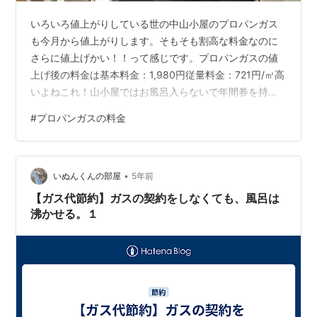
いろいろ値上がりしている世の中山小屋のプロパンガス
も今月から値上がりします。そもそも割高な料金なのに
さらに値上げかい！！って感じです。プロパンガスの値
上げ後の料金は基本料金：1,980円従量料金：721円/㎥高
いよねこれ！山小屋ではお風呂入らないで年間券を持っ
てる近くの温泉に行ので yamagoya-
#
プロパンガスの料金
life.hatenablog.com使用するガスの量は少なく1か月で2
～3㎥です。料理と洗い物だけにガスを使ってます。ガス
の使用量は少ないけどガス料金が高くてなんかキニイラ
•
ナイ・・・。なのでプロパン止めて他のものにしようか
いぬんくんの部屋
5年前
本気で考えてます。給湯は灯油給湯器。料理はIHクッキ
【ガス代節約】ガスの契約をしなくても、風呂は
ングヒーターがいいかな…
沸かせる。１