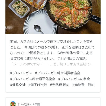
前回、ガス会社にメールで値下げ交渉をしたことを書き
ました。 今回はその続きのお話。 正式な結果はまだ出て
ないので、中間報告とします。 GWの連休の最中、ある
日突然夫に電話がありました。 これが1回目の電話。
「メールの件ですが・・・」と、切り出すガス会社に対
し、 夫は「メール？メール？何かありましたっ
#
プロパンガス
#
プロパンガス料金消費者協会
け？・・・あ、妻がメール送ったみたいです」とキョト
#
プロパンガス料金適正化協会
#
プロパンガスの料金
ン状態。 夫よごめんなさーい。 「今ガス会社に値下げ交
#
価格交渉
#
値下げ交渉
#
光熱費 節約
#
光熱費 節約
渉してみてるー。下がるか分かんないけど、ダメ元で結
果待ちー。」くらいなノリでしか伝えてなかった。汗。
契約者である夫の名前でメールしてるので、きちんと伝
えとかないとダメですね。 んで、電話の内容…
•
日々の旅
2年前