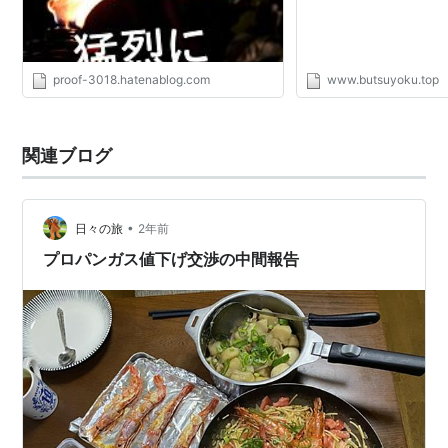
proof-3018.hatenablog.com
www.butsuyoku.top
関連ブログ
•
日々の旅
2年前
プロパンガス値下げ交渉の中間報告