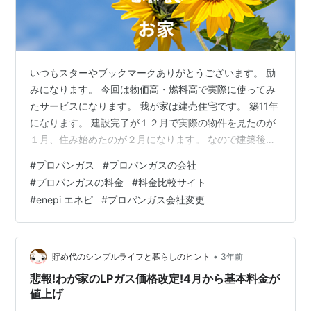
いつもスターやブックマークありがとうございます。 励
みになります。 今回は物価高・燃料高で実際に使ってみ
たサービスになります。 我が家は建売住宅です。 築11年
になります。 建設完了が１２月で実際の物件を見たのが
１月、住み始めたのが２月になります。 なので建築後間
が空いている住宅ではありません。 外壁工事の話↓
#
プロパンガス
#
プロパンガスの会社
kabuchan225.com 光熱費が高くなってきたので、一度
#
プロパンガスの料金
#
料金比較サイト
見直そうかと思いました。。。。 固定費の削減が一番な
#
enepi エネピ
#
プロパンガス会社変更
のですが、そもそも二人暮らしなので、固定費も少ない
ですが。 ですが、そもそも携帯電話会社と違って、プロ
パンガスの会社なんて知りません。 対応地域とか色々あ
りますし、どうし…
•
貯め代のシンプルライフと暮らしのヒント
3年前
悲報!わが家のLPガス価格改定!4月から基本料金が
値上げ