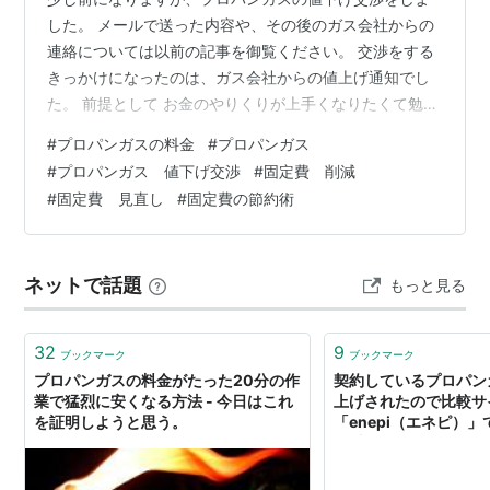
した。 メールで送った内容や、その後のガス会社からの
連絡については以前の記事を御覧ください。 交渉をする
きっかけになったのは、ガス会社からの値上げ通知でし
た。 前提として お金のやりくりが上手くなりたくて勉強
中の身であり、固定費削減の一環として、ガスの値下げ
#
プロパンガスの料金
#
プロパンガス
は以前からダメ元で交渉しようと思っていた。 仕入れコ
#
プロパンガス 値下げ交渉
#
固定費 削減
ストや人件費を始め、全ての物価が高騰している中で、
#
固定費 見直し
#
固定費の節約術
ガス会社が値上げするのは当然だと理解している。 賃貸
物件のため、ガス会社の指定があり、変更できない。 一
方で、気になった点もあり。 基本料金を一律200円値上
ネットで話題
もっと見る
げと書いてあるけど、毎月の請求書…
32
9
ブックマーク
ブックマーク
プロパンガスの料金がたった20分の作
契約しているプロパン
業で猛烈に安くなる方法 - 今日はこれ
上げされたので比較サ
を証明しようと思う。
「enepi（エネピ）
に乗り換えることにした
負けた日