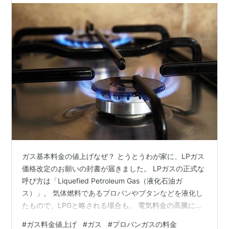
ガス基本料金の値上げなぜ？ とうとうわが家に、LPガス
価格改定のお願いの封書が届きました。 LPガスの正式な
呼び方は「Liquefied Petroleum Gas（液化石油ガ
ス）」。 気体燃料であるプロパンやブタンなどを液化し
たもので、LPGと略される場合も。 電気料金の高騰に灯
油も高値、LPガスの基本料金も騰がると、雪国の長い冬
#
ガス料金値上げ
#
ガス
#
プロパンガスの料金