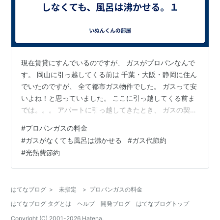
現在賃貸にすんでいるのですが、 ガスがプロパンなんで
す。 岡山に引っ越してくる前は 千葉・大阪・静岡に住ん
でいたのですが、 全て都市ガス物件でした。 ガスって安
いよね！と思っていました。 ここに引っ越してくる前ま
では。。。 アパートに引っ越してきたとき、 ガスの契約
をしました。 ガス屋のおにいさんが、 「うちのガスは高
#
プロパンガスの料金
いんで。基本料金が４０００円以上なんで。冬はすごく
#
ガスがなくても風呂は沸かせる
#
ガス代節約
たかくなるんで。( ｀・∀・´)ﾉﾖﾛｼｸ」 と言いました。 ( ﾟ
#
光熱費節約
Дﾟ)ﾊｧ? 基本料金が４０００円？？？ 都市ガス物件に住ん
でいた時は、 料理やお風呂、洗い物にガスを使いたいだ
け使っても、 高くて３０００円台。 通常２８００円…
はてなブログ
>
未指定
>
プロパンガスの料金
はてなブログ タグとは
ヘルプ
開発ブログ
はてなブログトップ
Copyright (C) 2001-
2026
Hatena.