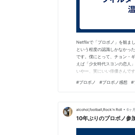
Netflixで「プロボノ」を
という程度の認識しかなかっ
です。僕にとって、チョン・
えば「少女時代スヨンの恋人
いやー、実にいい俳優さんで
のすごく表現力があって、彼
#
プロボノ
#
プロボノ感想
#
「チョン・ギョンホにハズレ
ラマを力強く引っ張っていく力
•
alcohol,football,Rock'n Roll
6ヶ
10年ぶりのプロボノ参