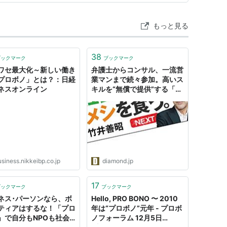
。斬新な…
もっと見る
38
ブックマーク
ブックマーク
ワセ最大化～新しい働き
弁護士からコンサル、一流営
プロボノ」とは？：日経
業マンまで続々参加。高いス
ネスオンライン
キルを“無償で提供”する「プ
ロボノ」な人たち
siness.nikkeibp.co.jp
diamond.jp
17
ブックマーク
ブックマーク
ネス･パーソンなら、ボ
Hello, PRO BONO 〜 2010
ティアはするな！「プロ
年は“プロボノ”元年 - プロボ
」で自分もNPOも社会
ノフォーラム 12月5日