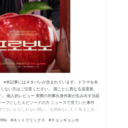
えている。
知度はまだ高いとは言えないが、社会起業家やソー
ら、最近、IT・経理・広報・デザインなどの分野
るプロボノ活動が見られるようになった。
属会員に対してプロボノ活動を義務づけている。
」と言われており、社会貢献の新しいスタイルとして
法人
、
特定非営利活動促進法
、
使役労働
、
被役労働
、
0） ※本記事にはネタバレが含まれています。ドラマを未
くない方はご注意ください。 国ごとに異なる温度差、
ノ』 個人的レビュー 実際の判事出身作家が生み出す法廷
チーフにしたエピソードの力 ニュースで見ていた事件
勝てないかもしれない戦い」を諦めない人々 📝まとめ
ズ 昨日は、3月13日公開予定の新作ドラマ『シン・イ
tflix
#
ネットフリックス
#
チョンギョンホ
U-NEXT）を通して、「死者の声を聞く弁護士」という