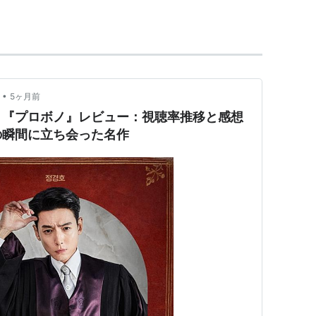
。合衆国憲法は国民全員に裁判を受ける権利を保障
に、その権利を十分に行使できない者も多い。
済するため、全米法曹協会(ABA)は弁護士の倫理規範
•
5ヶ月前
サービスを始めたのが、プロボノの原点とされてい
］『プロボノ』レビュー：視聴率推移と感想
の瞬間に立ち会った名作
50時間以上のプロボノ活動を行うことを推奨し、やがて
トといったフリーランスの「士業」から、一般企業
カラーに拡大していった。
態だが、社会人が仕事を続けながら、またその仕事
提供するということから、参加のハードルが低く、
。また、支援する側もプロボノ活動を通して幅広い
身のスキルアップも図れるという点から、世界中で