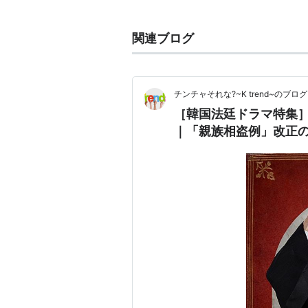
歴史
関連ブログ
プロボノ活動の発祥地は米国である
しているが、高額な裁判費用のため
1908年、こうした社会的弱者を救
チンチャそれな?~K trend~のブログ
を採択し、低所得者への無償の法的
［韓国法廷ドラマ特集
る。
｜「親族相盗例」改正
1993年、 ABAは弁護士に年間
税理士、会計士、経営コンサルタン
に勤める営業職・事務職のホワイト
現状
プロボノはボランティア活動の一形
を通して培ったスキルやノウハウを
継続しやすいというメリットがある
社会参加の機会を得られ、同時に自