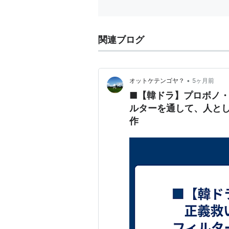
リカで
す。
関連ブログ
•
オットケテンゴヤ？
5ヶ月前
■【韓ドラ】プロボノ
ルターを通して、人と
作