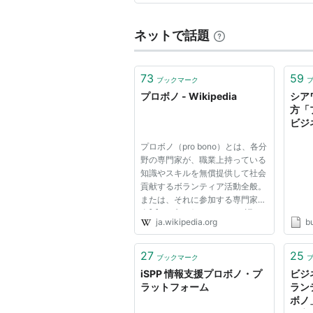
興味深い物語をご紹介しました
ネットで話題
73
59
ブックマーク
プロボノ - Wikipedia
シア
方「
ビジ
プロボノ（pro bono）とは、各分
野の専門家が、職業上持っている
知識やスキルを無償提供して社会
貢献するボランティア活動全般。
または、それに参加する専門家自
身[1]。 プロボノとはラテン語で
ja.wikipedia.org
bu
「公共善のために」を意味する
pro bono publicoの略[2]で、最初
は弁護士など法律に携わる職業の
27
25
ブックマーク
人々が無報酬で行う、ボランテ...
iSPP 情報支援プロボノ・プ
ビジ
ラットフォーム
ラン
ボノ