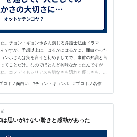
観ました。チョン・ギョンホさん演じる弁護士法廷ドラマ、
たんですが、予想以上に、はるかにはるかに、面白かった
ギョンホさんは実を言うと初めましてで、事前の知識と言
」ってことだけ。なのでほとんど興味なかったんですが、
すね。コメディもシリアスも切なさも隠れた優しさも、も
の演技にグイグイと引き込まれていきました。さすが、
プロボノ面白い
#
チョン・ギョンホ
#
プロボノ名作
なし」と言われてるだけあります。本当に、主演としてド
のある、素晴らしい俳優…
月前
加は思いがけない驚きと感動があった