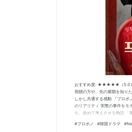
社員にプロボノ参加を促す企業が増
日本では欧米外資系企業を除き、認
シャルビジネスへの関心の高まりか
で、NPO等の非営利組織を支援す
法曹界では、第二東京弁護士会が所
2010年は「日本のプロボノ元年
定着することが期待されている。
関連用語
NPO
、
NPO法人
、
特定非営利活動
おすすめ度: ★★★★★（5.
無償労働
、
ボランティア
視聴の方や、先の展開を知りた
しかし共通する感動 『プロボ
のリアリティ 実際の事件をモ
を、改めて考えさせる物語 「
【韓国法廷ドラマ企画】シリー
#
プロボノ
#
韓国ドラマ
#
Ne
ラン法律事務所』（日本配信：