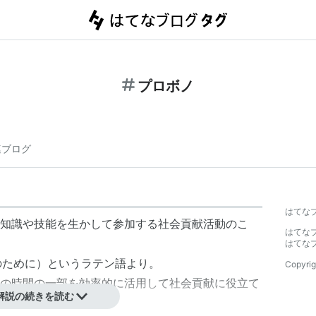
プロボノ
連ブログ
はてな
知識や技能を生かして参加する社会貢献活動のこ
はてな
はてな
公共善のために）というラテン語より。
Copyrig
の時間の一部を効率的に活用して社会貢献に役立て
解説の続きを読む