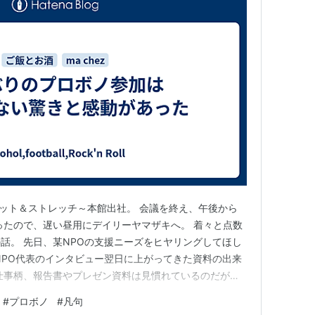
クワット＆ストレッチ～本館出社。 会議を終え、午後から
ったので、遅い昼用にデイリーヤマザキへ。 着々と点数
話。 先日、某NPOの支援ニーズをヒヤリングしてほし
NPO代表のインタビュー翌日に上がってきた資料の出来
仕事柄、報告書やプレゼン資料は見慣れているのだが、
の？と感動。 制作者曰く、インタビューを文字起こしし
#
プロボノ
#
凡句
、パワポ化したらしい。 『どんなプロンプトを使うと、