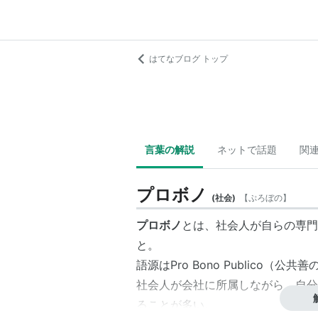
はてなブログ トップ
言葉の解説
ネットで話題
関
プロボノ
(
社会
)
【
ぷろぼの
】
プロボノ
とは、社会人が自らの専門
と。
語源はPro Bono Publico（
社会人が会社に所属しながら、自分
ることが多い。