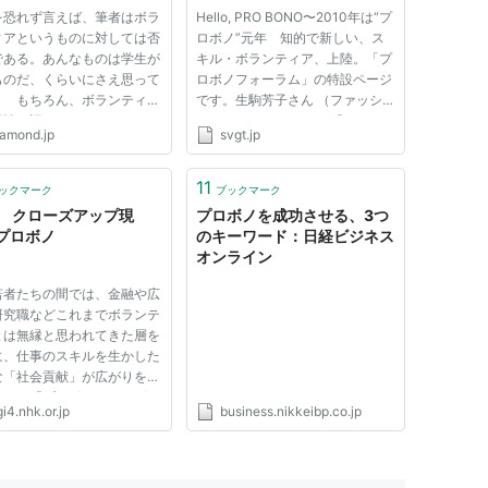
える時代
(土)14:00〜
を恐れず言えば、筆者はボラ
Hello, PRO BONO〜2010年は“プ
ィアというものに対しては否
ロボノ”元年 知的で新しい、ス
である。あんなものは学生が
キル・ボランティア、上陸。「プ
ものだ、くらいにさえ思って
ロボノフォーラム」の特設ページ
。 もちろん、ボランティア
です。生駒芳子さん （ファッシ
要性を認めないわけではな
ョンジャーナリスト） 「とって
iamond.jp
svgt.jp
昨年の東日本大震災や和歌山
も知的でお洒落なボランティアの
襲った台風被害などのよう
新しいかたちをご紹介したいと思
大きな災害の復旧作業にはボ
います。ぜひ、ご参加くださ
11
ックマーク
ブックマーク
ティアの力は必要だし、平
い。」 小黒一三さん （ソトコト
K クローズアップ現
プロボノを成功させる、3つ
編集長...
プロボノ
のキーワード：日経ビジネス
オンライン
若者たちの間では、金融や広
研究職などこれまでボランテ
とは無縁と思われてきた層を
に、仕事のスキルを生かした
な「社会貢献」が広がりを見
いる。「プロボノ」とよばれ
i4.nhk.or.jp
business.nikkeibp.co.jp
新しい働き方”だ。「プロボ
語源はPro Bono
lico（公共善のために）とい
ン語、2000年頃からアメ