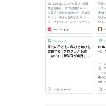
も変
2015.06.22 ネパール震災・情報
誤解
支援連絡会 第２回開催 ネパー
ンテ
ル震災・情報支援連絡会 第２回
定的
マハビールさんを囲む会 ネパー
やる
ル・ワイヤレス・ネットワーキン
いる
グへのご支援を 主催：情報支援
の必
www.ispp.jp
d
プロボノ・プラットフォーム
い。
（iSPP）ネパール支援ワーキン
県を
ググループ 後援：国際協力機構
な、
14
12
ブックマーク
ブ
（JICA） 4月25日のネパール震
ラン
東北の子どもの学びと遊びを
NH
災から２...
時...
支援する | プロジェクト結
代 
（ゆい） | 産学官が連携し、
東日本大震災で被災した子供
今、
たちの教育や遊びの支援活動
告、
に取り組む一般社団法人「プ
ィア
ロジェクト結（ゆい）コンソ
中心
ーシアム」です。１）子ども
新た
の支援に特化し ２）最低3
せて
年の継続的活動を前提に
project-yui.org
cg
る “
３）プロボノの力を集結した
ノ」の
実効力のある支援を ４）
Pub
様々な企業・団体・行政を結
うラテ
びつけながら実現していきま