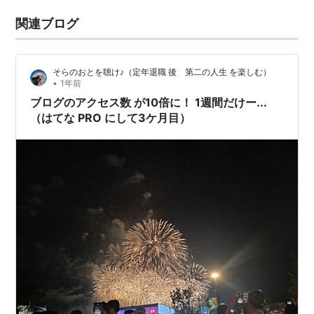
関連ブログ
そらのおとを聴け♪（定年退職 後 第二の人生 を楽しむ）
•
1年前
ブログのアクセス数 が10倍に！ 1週間だけー...
（はてな PRO にして3ケ月目）