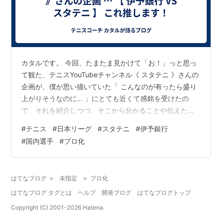
カタルです。 今回、たまたま見かけて「お！」っと思っ
て観た、テニスYouTubeチャンネル《 スタテニ 》さんの
企画が、僕が思い描いていた「 こんなのが有ったら盛り
上がりそうなのに… 」にとても近くて感銘を受けたの
で、それを紹介しつつ、そこから分かることや伝えたい
ことを語って行こうと思います！ ❏ 国内テニスを盛り上
#
テニス
#
日本リーグ
#
スタテニ
#
伊予銀行
げる可能性… ❏ ほぼ、アマチュアの最強集団《 伊予銀行
#
国内選手
#
プロ化
》！！ ❏ 団体戦ならではの盛り上がり！ ❏ 『 日本リー
グ 』のプロ化案！ ❏ ショートセットも有かもと言う案！
❏ 経験者以外も観戦を楽しめるのが団体競技… ❏ テニス
はてなブログ
>
未指定
>
プロ化
観戦の始まりは『 日本リーグ 』から！ ❏ テニス協…
はてなブログ タグとは
ヘルプ
開発ブログ
はてなブログトップ
Copyright (C) 2001-
2026
Hatena.