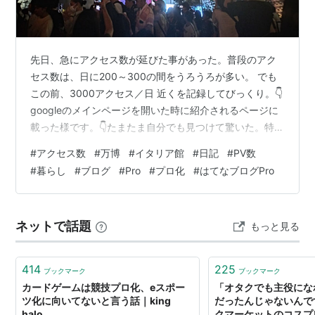
先日、急にアクセス数が延びた事があった。普段のアク
セス数は、日に200～300の間をうろうろが多い。 でも
この前、3000アクセス／日 近くを記録してびっくり。👇
googleのメインページを開いた時に紹介されるページに
載った様です。👇たまたま自分でも見つけて驚いた。特に
記載されるとかの連絡はなかったけど。 8/27に記事をア
#
アクセス数
#
万博
#
イタリア館
#
日記
#
PV数
ップし、8/29～9/3にアクセス数が大幅上昇。その後、
#
暮らし
#
ブログ
#
Pro
#
プロ化
#
はてなブログPro
ストンと落ちる（といっても上がる前より100アクセス以
上は多い状態から少しづつ下がり、結局は元の状態
へ...）。 この記事👇 どういう基準で載せてくれたのか
ネットで話題
もっと見る
は、不明だけど・・・ イタリア館にチャレンジする前
に、「イタ…
414
225
ブックマーク
ブックマーク
カードゲームは競技プロ化、eスポー
「オタクでも主役にな
ツ化に向いてないと言う話｜king
だったんじゃないんで
halo
クマーケットのコスプ