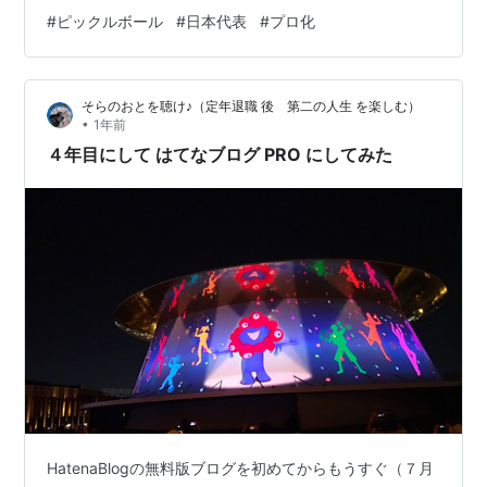
は？ 日本のピックルボール代表チームは、**一般社団法
#
ピックルボール
#
日本代表
#
プロ化
人ピックルボール日本連盟（PJF）**によって編成・育成
されています。PJFは競技の普及だけでなく、国際大会出
場やプロ化を視野に入れた本格的な強化活動を展開して
そらのおとを聴け♪（定年退職 後 第二の人生 を楽しむ）
います。 🏆 2025年アジア・ジュニア大会代表メンバー
•
1年前
2025年7月に開催される「Asia Pickleball Junior …
４年目にして はてなブログ PRO にしてみた
HatenaBlogの無料版ブログを初めてからもうすぐ（７月