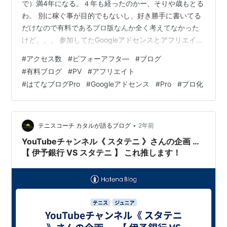
で）満4年になる。４年も経ったのかー、そりや歳もとる
わ。 別に稼ぐ事が目的でもないし、好き勝手に書いてる
だけなので有料であるプロ版なんか全く考えてなかった
けど、、、 参加してたGoogleアドセンスとアフリエイト
（主にamazon）での年間収入を合計すると、「あれ？
#
アクセス数
#
ビフォーアフタ―
#
ブログ
はてなプロ版の１年経費を知らん間に超えてる、プロ版
#
有料ブログ
#
PV
#
アフリエイト
にしても良いのかな」っと魔が差したｗ （血迷ったか）
#
はてなブログPro
#
Googleアドセンス
#
Pro
#
プロ化
で、プロ化の検討の為に色々な記事を見てみたが、無料
版との違いなどお決まりの記事が殆ど。プロ前とプロ後
の実体験からの比較の記事があまり無いんよねー。プロ
後に実際どうなった…
•
テニスコーチ カタルが語るブログ
2年前
YouTubeチャンネル《 スタテニ 》さんの企画 …
【 伊予銀行 VS スタテニ 】 これ推します！