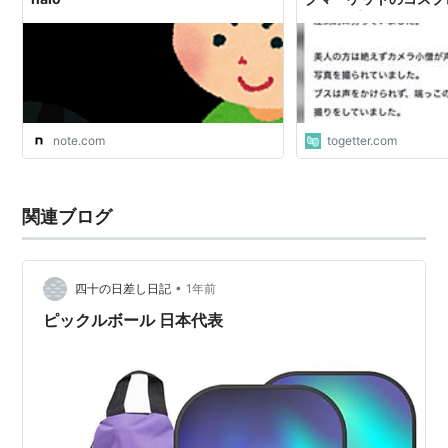
ア層のプロ化」が進む
じることもある
note.com
togetter.com
関連ブログ
•
四十の日差し日記
1年前
ピックルボール 日本代表