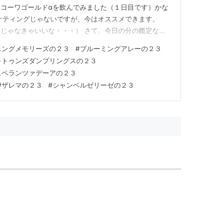
コーワゴールドαを飲んでみました（１日目です）かな
ケティングじゃないですが、今はオススメできます。
じゃなきゃいいな・・・） さて、今日の分の鑑定なの
の２３＝募集総額６０００万円 ＝ ３勝以上してくれそう
ニングメモリーズの２３
#
ブルーミングアレーの２３
ピニングメモリーズの２３＝募集総額４０００万円 ＝ ３
キトゥンズダンプリングスの２３
％の予感 ５３-ブル…
スペランツァデーアの２３
#
ザレマの２３
#
シャンベルゼリーゼの２３