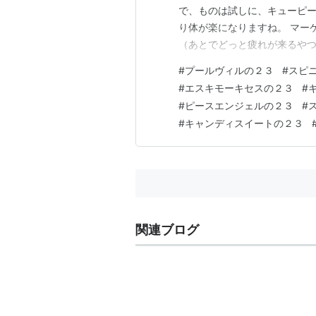
で、ものは試しに、キューピー
り体が楽になりますね。 マー
（あとでどっと疲れが来るやつ
ですが。 ５１-プールヴィル
#
プールヴィルの２３
#
スピ
な馬体９９％の予感 ５２-ス
#
エスキモーキセスの２３
#
勝以上してくれそうな馬体９９
#
ピースエンジェルの２３
#
#
キャンディスイートの２３
関連ブログ