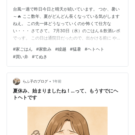
台風一過で昨日今日と晴天が続いています。 つか、暑い
～🔥 ここ数年、夏がどんどん長くなっている気がします
ねえ。 この先一体どうなっていくのか怖くて仕方な
い・・・ さてさて。 7月30日（水）のごはん＆飲酒レポ
でっす。 この日は通院日だったので、出かける前に やる
気なしな朝食。 ・なすの焼き浸し（繰越） ・味噌汁（繰
#
家ごはん
#
家飲み
#
繰越
#
猛暑
#
ヘトヘト
越） ・白米 ・鮭フレーク ・麦茶。 この日も暑かっ
#
買い弁
#
てぬき
た・・・ 35℃を超す猛暑だったそうな。 移動＆待ち時
間で帰宅する頃にはヘトヘトになっておりまして(;´▽｀
A`` 寝室で気絶。 この日、ラーはどうしていたのか？！
記憶にございません(￣▽￣;) H氏のLINEで目が覚めたの
•
らふ子のブログ
1年前
ですが…
夏休み、始まりましたね！…って、もうすでにヘ
トヘトです