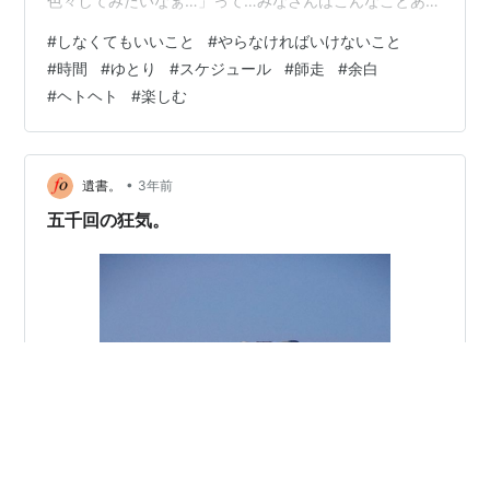
色々してみたいなぁ…」って…みなさんはこんなことあり
ませんか？ どうしてもスケジュールに余白があると不安
#
しなくてもいいこと
#
やらなければいけないこと
になり、無意識のうちに予定を詰め込んでしまいがちに
#
時間
#
ゆとり
#
スケジュール
#
師走
#
余白
なってしまいます… そのせいで、ヘトヘトになることを
#
ヘトヘト
#
楽しむ
何度も経験しているのに、また繰り返してし合う自分が
いるんですよね… なんでなんだろう… 忙しいほうがカッ
コいい…ガンガン働くほうが余計なことを気にしなくて
いい…みたいになってしまっているの…
•
遺書。
3年前
五千回の狂気。