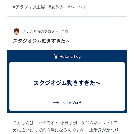
ったり ほんの少しの一人の時間を楽しんだりできていた
#
アラフィフ主婦
#
夏休み
#
ヘトヘト
のですが 夏休みに入るとそうはいきませんね。 朝から晩
まで 「お腹すいたー」「ねえねえ、遊ぼうよ！」の声が
飛び交い リビングはあっという間におもちゃでいっぱい
•
に…。 ついつい 「もう！」「早く宿題しなさい！」なん
ナナころろのブログ
1年前
て 子どもに小言が増えてしまう自分が嫌になってしまい
スタジオジム動きすぎた～
ます。 きっと子ど…
こんばんは！ナナです☺ 今日は朝・夜ジム活♪ ホットヨ
ガに通いだして約３年になるんですが、 上半身がかなり