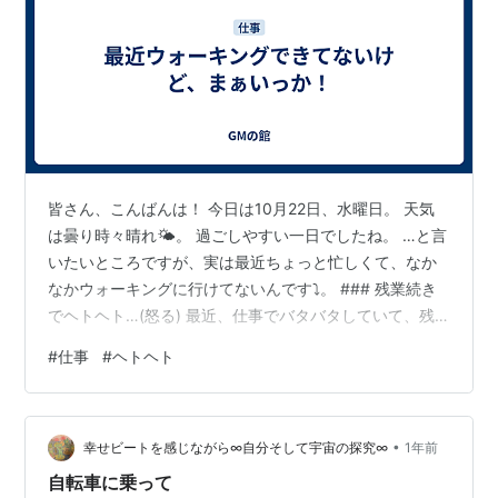
皆さん、こんばんは！ 今日は10月22日、水曜日。 天気
は曇り時々晴れ🌤️。 過ごしやすい一日でしたね。 …と言
いたいところですが、実は最近ちょっと忙しくて、なか
なかウォーキングに行けてないんです⤵️。 ### 残業続き
でヘトヘト…(怒る) 最近、仕事でバタバタしていて、残
業が続いているんです(怒る)。 毎日パソコンとにらめっ
#
仕事
#
ヘトヘト
こで、肩も首もバキバキ…。 でも、意外と歩数は稼げて
るんですよ！🚶 一日のトータル歩数が8,000歩を超えて
いるので、まぁ良しとしましょう👌。 会社の中をウロウ
•
ロしているだけでも、結構な運動になるんですね！ ###
幸せビートを感じながら∞自分そして宇宙の探究∞
1年前
ストレス解消したい！ やっぱり、体を動かさないとスト
自転車に乗って