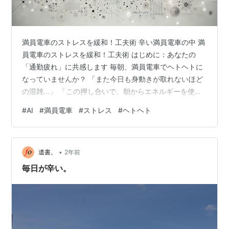
満員電車のストレスを緩和！工夫術 辛い満員電車の中 満
員電車のストレスを緩和！工夫術 はじめに：あなたの
「通勤疲れ」に共感します 毎朝、満員電車でヘトヘトに
なっていませんか？ 「また今日も身動きが取れないほど
の混雑...」 「この押し合いで、朝からエネルギーを使い
果たす...」 「誰かの荷物が背中に当たり続けるストレ
#
AI
#
満員電車
#
ストレス
#
ヘトヘト
ス...」 私たちの多くが、こうした満員電車の苦痛を日々
経験しています。人の体温と匂いに囲まれ、時には遅延
でイライラが募る通勤時間。 しかし、ちょっとした工夫
•
で満員電車のストレスを劇的に軽減できるのをご存知で
遺書。
2年前
すか？ 今回は、通勤・通学に革命を起こす「意外な7つ
毎日が辛い。
の方法」をご紹介します…