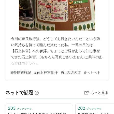
今回の奈良旅行は、どうしても行きたいんだ！という強
い気持ちを持って臨んだ旅だった私。一番の目的は、
【石上神宮】への参拝。ちょっとご縁があって知る事が
できた石上神宮。(もちろん写真ございません)ご興味のあ
る方はコチラへ
https://www.isonokami.jphttps://www.instagram.com/n
#
奈良旅行記
#
石上神宮参拝
#
山の辺の道
#
ヘトヘト
ara.isonokamijingu.official?igsh=OTV3NGRlbmNleHhy
鎌倉時代建立の拝殿は日本最古級の神社建築で国宝とな
っており、その手前にある楼門も日本最古級で重要文化
ネットで話題
もっと見る
財となっています。参拝と共にご祈祷を受けてきまし
た。国宝の七支刀や多くの神宝が伝わっ…
203
202
ブックマーク
ブックマーク