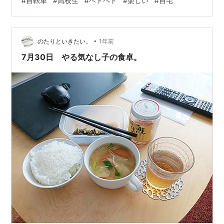
#
自転車
#
高校生
#
ヘトヘト
#
楽しい
#
自宅
必要な筋肉が復活したみたいで、 乗るのも楽になってき
ました。 最近、感じるのですが、 自転車って、楽しいな
あということです。 そのようなわけで、詩を書かせて頂
•
きました。 タイトルは、『自転車に乗って』です。 アメ
のたりといきたい。
1年前
ブロにアップしています。 ameblo.jp 読んで頂けたら、
7月30日 やる気なし子の食卓。
と…