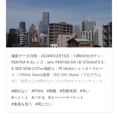
撮影データ日時：2024年02月15日・13時00分ボディ：
PENTAX K-3レンズ：smc PENTAX-DA 18-270mmF3.5-
6.3ED SDM の31㎜域絞り：f9 (Auto)シャッタースピー
ド：1/500s (Auto)感度：ISO 100 (Auto)（プログラム
AE） 相変わらず眠れなかったがFitbitスマートウォッチ
によると３時間ちかく熟睡したことになっている。目が
#
眠れない
#
Fitibit
#
熟睡
#
煎餅布団
#
辛い
覚めてネットショッピングをしているのだが寝ているこ
#
ヘトヘト
#
バテる
#
スーパーマーケット
とになっている。それでも朝、どうも辛い。煎餅布団に
#
食器を洗う
#
死にたい
なってしまっているせいか腰も肩も痛い。 それでも今日
は午前10時半まで、のんびりと横になっていることが…