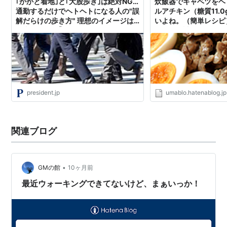
｢かかと着地｣と｢大股歩き｣は絶対NG…
炊飯器でキャベツをヘ
通勤するだけでヘトヘトになる人の"誤
ルアチキン（糖質11.
解だらけの歩き方" 理想のイメージは
いよね。（簡単レシピ）
忍者のような｢抜き足､差し足｣
ーカボ日誌
president.jp
umablo.hatenablog.jp
関連ブログ
•
GMの館
10ヶ月前
最近ウォーキングできてないけど、まぁいっか！