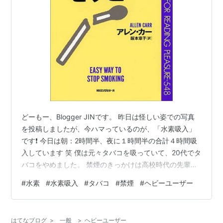
どーもー、Blogger JINです。 昨日は怪しい姿での写真
を投稿しましたが、今ハマっているのが、「水素吸入」
です❗️ 今日は朝：2時間半、夜に１時間半の合計４時間吸
入しています 笑 僕は元々タバコを吸っていて、20代でタ
バコをやめました。 禁煙のきっかけは高校時代の先輩か
ら「一緒にタバコやめないか？」の一言です。 簡単には
#
水素
#
水素吸入
#
タバコ
#
禁煙
#
ヘビーユーザー
禁煙できないと思って使ったのが大定番のこの商品です
笑 『禁煙セラピー』という本でーす 下に紹介しますね♪
読むだけで絶対やめられる禁煙セラピー [セラピーシリー
はてなブログ
>
一般
>
ヘビーユーザー