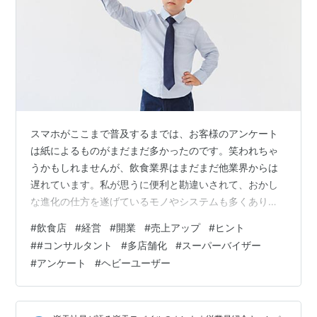
スマホがここまで普及するまでは、お客様のアンケート
は紙によるものがまだまだ多かったのです。笑われちゃ
うかもしれませんが、飲食業界はまだまだ他業界からは
遅れています。私が思うに便利と勘違いされて、おかし
な進化の仕方を遂げているモノやシステムも多くありま
す。このことはいつか題材にしてお話ししますね。それ
#
飲食店
#
経営
#
開業
#
売上アップ
#
ヒント
にしてもここ10年でデジタル化やデジタル化みたいなこ
#
#コンサルタント
#
多店舗化
#
スーパーバイザー
とが大きく進みました。最近では紙のアンケートなんて
#
アンケート
#
ヘビーユーザー
飲食店でもなかなか見なくなりました。 デジタル化の中
でもスマホの普及によってSNSを利用したサービスが増
えましたし、蔦屋がパイオニアのポイント付与のシステ