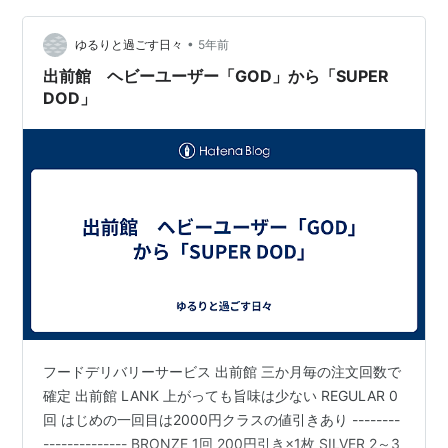
と言っていいのか、発売セールが発売日の深夜0時から始
まり、パソコンヘビーユーザーが列をなして訪れるなん
•
ゆるりと過ごす日々
5年前
て言うテレビの中継が…
出前館 ヘビーユーザー「GOD」から「SUPER
DOD」
フードデリバリーサービス 出前館 三か月毎の注文回数で
確定 出前館 LANK 上がっても旨味は少ない REGULAR 0
回 はじめの一回目は2000円クラスの値引きあり --------
-------------- BRONZE 1回 200円引き×1枚 SILVER 2～3