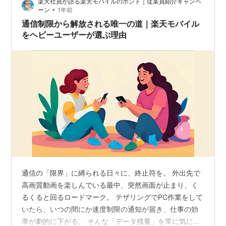
楽天社員が語る楽天モバイルのホント｜従業員紹介キャンペ
ムもカードレス化で本当にたくさんのお得が貰え…
•
ーン
1年前
通信制限から解放される唯一の道｜楽天モバイル
をヘビーユーザーが選ぶ理由
通信の「限界」に縛られる日々に、終止符を。 外出先で
高画質動画を楽しんでいる最中、突然画面が止まり、く
るくると回るロードマーク。 テザリングでPC作業をして
いたら、いつの間にか速度制限の通知が届き、仕事の効
率が劇的に下がる。 そんな「データ残量」を常に気にす