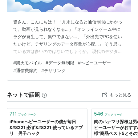
皆さん、こんにちは！ 「月末になると通信制限にかかっ
て、動画が見られなくなる…」「オンラインゲーム中に
ラグが発生して、集中できない…」「外出先でPCを使い
たいけど、テザリングのデータ容量が心配…」 そう思っ
ている方は多いのではないでしょうか。 現代のデジタル
ライフにおいて、スマートフォンは私たちの生活に欠か
#
楽天モバイル
#
データ無制限
#
ヘビーユーザー
せないツールです。高画質の動画視聴、グラフィックの
#
通信費節約
#
テザリング
美しいオンラインゲーム、SNSでのリアルタイムな情報
共有、そして仕事や学習でのテザリング利用など、デー
タ通信を大量に消費するシーンは枚挙にいとまがありま
ネットで話題
もっと見る
せん。しかし、多くのキャリアでは、データ容量に制限
があり、私たちは常に「ギガ」を気にしなが…
711
546
ブックマーク
ブックマーク
iPhoneヘビーユーザーの僕が毎日
肉のハナマサ探検は男
&#8221;必ず&#8221;使っているアプ
ビーユーザーがおすす
リ｜男子ハック
様”商品ベスト5とその