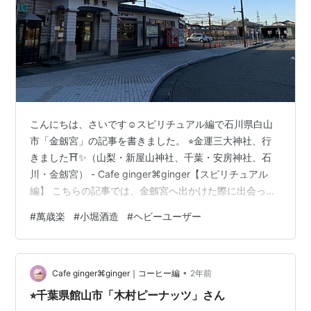
こんにちは、さいです☺️スピリチュアル編で石川県白山
市「金劔宮」の記事を書きました。 ⭐︎金運三大神社、行
きました⛩️✨（山梨・新屋山神社、千葉・安房神社、石
川・金劔宮） - Cafe ginger⌘ginger【スピリチュアル
編】 こちらの記事では、金劔宮へ出かけた際に出会った
美味しい✨出会いを紹介します🍶✨✨ 写真は最寄の鶴来
#
萬歳楽
#
小堀酒造
#
ヘビーユーザー
（つるぎ）駅です。 空と駅舎が綺麗で✨お気に入りの一
枚です📷 私が伺ったのはコロナ禍前の2019年です。 の
んびり、穏やかに散策できた旅でした✈️ 今年は地震もあ
•
ったので、気になってこちらの被災状況を追いました。
Cafe ginger⌘ginger｜コーヒー編
2年前
伺えたのは1度ですが、思い入れのある街です。 ✅「こ
⭐︎千葉県館山市「木村ピーナッツ」さん
び…