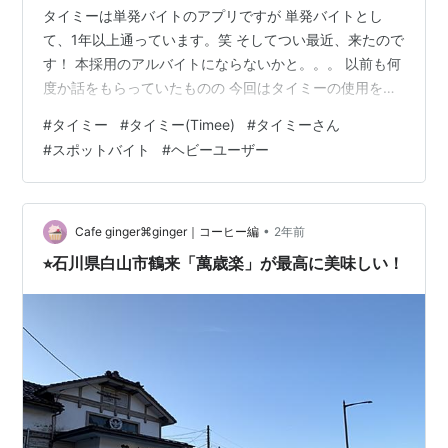
タイミーは単発バイトのアプリですが 単発バイトとし
て、1年以上通っています。笑 そしてつい最近、来たので
す！ 本採用のアルバイトにならないかと。。。 以前も何
度か話をもらっていたものの 今回はタイミーの使用を会
社全体で やめる方向で考えているとの事。 経費削減とい
#
タイミー
#
タイミー(Timee)
#
タイミーさん
うやつです。 というのも、タイミーに支払う給与以外に
#
スポットバイト
#
ヘビーユーザー
30%をマージンとして払わないといけないらしく… 他に
も、人の管理料やらが必要との噂。 出来ることをやって
いるだけで これを無期限で仕事にしたいとは 考えていな
いので、、、 アルバイトになることを辞退しなければ な
•
Cafe ginger⌘ginger｜コーヒー編
2年前
りません。。…
⭐︎石川県白山市鶴来「萬歳楽」が最高に美味しい！