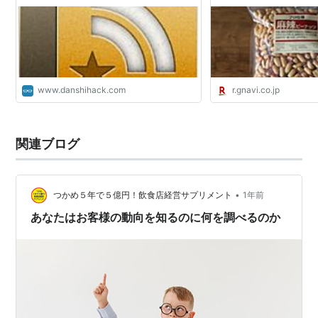
び みんなのごはん
www.danshihack.com
r.gnavi.co.jp
関連ブログ
•
つかめ５年で５億円！飲食店経営サプリメント
1年前
あなたはお客様の動向を知るのに何を調べるのか