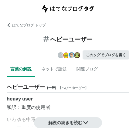
はてなブログ トップ
ヘビーユーザー
このタグでブログを書く
言葉の解説
ネットで話題
関連ブログ
ヘビーユーザー
(
一般
)
【
へびーゆーざー
】
heavy user
和訳：重度の使用者
いわゆる中毒的な常連客、固定客。
解説の続きを読む
マニアックなファン、フリーク、リピーター。