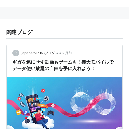
語源・由来
米国でコンピュータ用語として生まれた。
関連ブログ
システムに支障が出るほど、頻繁に長時間、使用する者
を指した言葉。
用例
•
japanet5151のブログ
4ヶ月前
ギガを気にせず動画もゲームも！楽天モバイルで
「ブックオフのヘビーユーザー清水國明です。」
データ使い放題の自由を手に入れよう！
関連キーワード
ヘビースモーカー
、
ヘビーローテーション