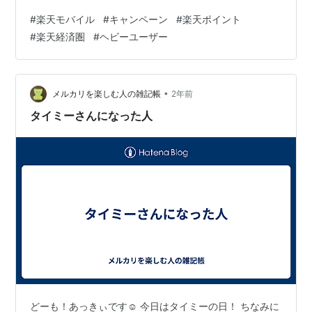
る生活に、心当たりはありませんか？ 現代において、デ
#
楽天モバイル
#
キャンペーン
#
楽天ポイント
ータ通信はもはや電気や水道と同じ、不可欠なライフラ
#
楽天経済圏
#
ヘビーユーザー
インです。 しかし、多くのユーザーが「無制限」という
言葉を信じて契約したはずのプランで、実は見えない速
度制限や高額な料金設定という「見えない壁」に突き当
たっています。 私は、楽天モバイルの通信網構築やアン
•
メルカリを楽しむ人の雑記帳
2年前
テナ設置の裏側、そしてトラフィック制…
タイミーさんになった人
どーも！あっきぃです☺︎ 今日はタイミーの日！ ちなみに