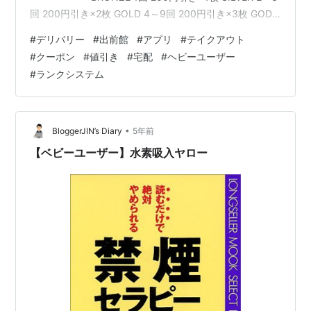
回 200円引き×2枚 GOLD 4～9回 200円引き×3枚 GOD
10～59回 200円引き×4枚 SUPER GOD 60回以上 200円
#
デリバリー
#
出前館
#
アプリ
#
テイクアウト
引き×5枚 出前館にはクーポンがある 始めの一回目に限
#
クーポン
#
値引き
#
宅配
#
ヘビーユーザー
り最大2000円位の割引がある タイミングによって幅がり
#
ランクシステム
ますが2000円が平均額 クーポンは受取は出前館アプリの
みだと気づく…
•
BloggerJIN’s Diary
5年前
【ベビーユーザー】水素吸入ヤロー