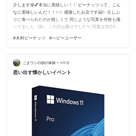
介します🤩💕本当に美味しい！！ ピーナッツって、こん
なに美味しいんだ！！✨✨ 感激したお店です🤗✨ 久しぶ
りに食べられたのが嬉しくて 同じような写真を何枚も撮
ってました（笑） この日は曇りでした〜 写真は2024年1
月頃📷普段、冬には冷たいものは摂らないのですが… こ
#
木村ピーナッツ
#
ヘビーユーザー
こは別ですね🥜✨ 来たら食べずにはいられません❗️ （食い
しん坊の私ですが、ちゃんと“グルメ”なので「いつでもな
んでも食べる」わけではないのです⚠️☝🏻✨笑） 以前より
•
は値上げされていますが、正直気になってません✨ この
ごまウシの頭の体操
4年前
美味しさ！本当に納得だからです🤭✨ 17:30までの販売
思い出す懐かしいイベント
だ…