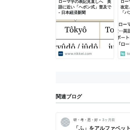
ローマ字の表記見直しへ 英
ロー
Ｉ ...
語に近い「ヘボン式」普及で
改定
- 日本経済新聞
「パ
今更
令式
www.nikkei.com
t
関連ブログ
•
研・考・思・好
3ヶ月前
「ふ」をアルファベット