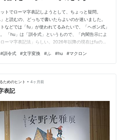
ベットでローマ字表記しようとして、ちょっと疑問。
「ふ」と読むの、どっちで書いたらよいのか迷いました。
トなどでは「fu」が使われてるみたいで、「ヘボン式」
。 「hu」は「訓令式」というもので、「内閣告示によ
ローマ字表記法」らしい。2026年以降の現在はfuのヘ
。「はひふへほ」は「ha」行ですもんね。「は」を
#
訓令式
#
文字変換
#
ふ
#
hu
#
マクロン
ってしまうので、五十音的には「ふ」は「hu」なのか
が、伸ばすときの表記で…
•
わるためのヒント
4ヶ月前
) ローマ字表記