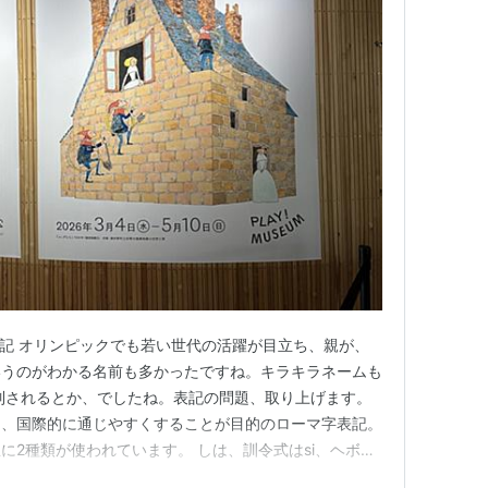
字表記 オリンピックでも若い世代の活躍が目立ち、親が、
いうのがわかる名前も多かったですね。キラキラネームも
制されるとか、でしたね。表記の問題、取り上げます。
し、国際的に通じやすくすることが目的のローマ字表記。
に2種類が使われています。 しは、訓令式はsi、ヘボン
ヘボン式はchi。 日本では1954年の内閣告示以降、この2種