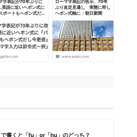
マ字表記が70年ぶりに
ローマ字表記の告示、70年
トエリアに、変...
…英語に近いヘボン式に
ぶり改定見通し 実態に即し
スポートもヘボン式だし
ヘボン式軸に：朝日新聞
感」「ローマ字入力は訓
一択」
ogetter.com
www.asahi.com
で書くと「fu」or「hu」のどっち？