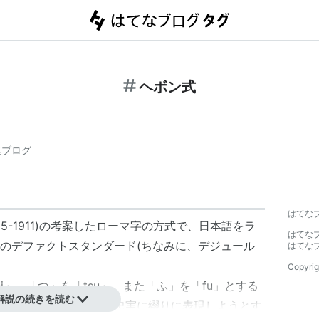
ヘボン式
連ブログ
はてな
rn, 1815-1911)の考案したローマ字の方式で、日本語をラ
はてな
のデファクトスタンダード(ちなみに、デジュール
はてな
Copyrig
i」、「つ」を「tsu」、また「ふ」を「fu」とする
解説の続きを読む
相違があれば、それを忠実に綴りに表現しようとす