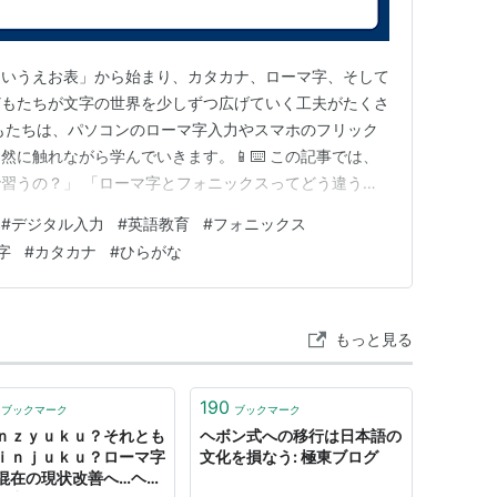
あいうえお表」から始まり、カタカナ、ローマ字、そして
どもたちが文字の世界を少しずつ広げていく工夫がたくさ
もたちは、パソコンのローマ字入力やスマホのフリック
然に触れながら学んでいきます。📱⌨️ この記事では、
習うの？」 「ローマ字とフォニックスってどう違う
入力はどう教えているの？」 といった疑問を、最新の学
#
デジタル入力
#
英語教育
#
フォニックス
まとめました。 お子さんの学習の流れを知りたい方
字
#
カタカナ
#
ひらがな
立つ内容になっています。…
もっと見る
190
ブックマーク
ブックマーク
ｎｚｙｕｋｕ？それとも
ヘボン式への移行は日本語の
ｉｎｊｕｋｕ？ローマ字
文化を損なう: 極東ブログ
混在の現状改善へ…ヘボ