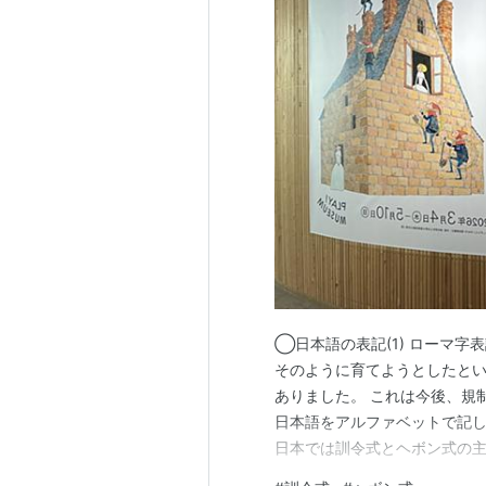
◯日本語の表記(1) ローマ
そのように育てようとしたと
ありました。 これは今後、規
日本語をアルファベットで記
日本では訓令式とヘボン式の主
式はshi ちは、訓令式はti、