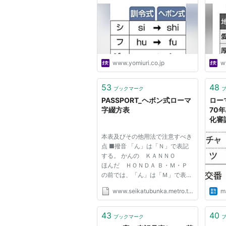
庁が変更へ
ン式
www.yomiuri.co.jp
w
53
48
ブックマーク
PASSPORT_ヘボン式ローマ
ロー
字綴方表
70
化審
本表及びその他用法で注意すべき
点 ■撥音 「ん」は「Ｎ」で表記
する。 かんの ＫＡＮＮＯ
ほんだ ＨＯＮＤＡ Ｂ・Ｍ・Ｐ
の前では、「ん」は「Ｍ」で表記
する。 なんば Ｎ Ａ Ｍ Ｂ
www.seikatubunka.metro.tokyo.jp
ma
Ａ ほんま Ｈ Ｏ Ｍ Ｍ Ａ
まんぽ Ｍ Ａ Ｍ Ｐ Ｏ ■促音
「っ」は子音を重ねる。 べっ
43
40
ブックマーク
ぷ Ｂ Ｅ Ｐ Ｐ Ｕ いっしき