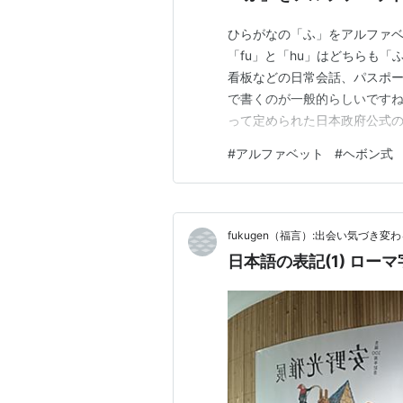
ひらがなの「ふ」をアルファ
「fu」と「hu」はどちらも
看板などの日常会話、パスポー
で書くのが一般的らしいですね
って定められた日本政府公式の
ボン式に統一されてきてるとか
#
アルファベット
#
ヘボン式
「fa」としたら「ふぁ」にな
も。 ヘボン式で気になったの
fukugen（福言）:出会い気づき変
日本語の表記(1