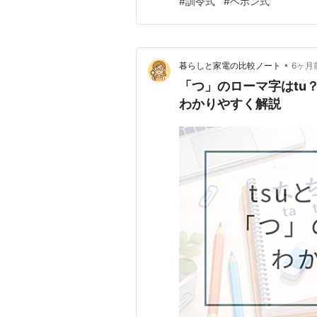
#
訓令式
#
ヘボン式
類が混在し、 学校では原則で
ボン式のほうが使われていま…
•
暮らしと家電の比較ノート
6ヶ月
「つ」のローマ字はtu
わかりやすく解説