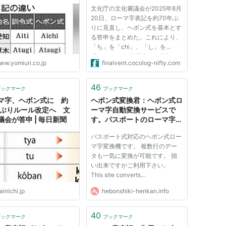
有力
文化庁の文化審議会が2025年8月
20日、ローマ字表記を約70年ぶ
りに見直し、ヘボン式を基本とす
る答申をまとめた。これにより、
「ち」を「chi」、「し」を
「shi」とする英語寄りの表記が
ww.yomiuri.co.jp
finalvent.cocolog-nifty.com
学校教育で採用される見込みであ
る。しかし、この方針は日本語の
音韻体系を忠実に反映する訓令式
46
ブックマーク
ブックマーク
を軽視し、英語圏の文化に迎合す
マ字、ヘボン式に 約
ヘボン式変換君：ヘボン式ロ
るもの...
年ぶりルール改定へ 文
ーマ字自動変換サービスで
議会が答申 | 毎日新聞
す。パスポートのローマ字表
記ルールに対応しています。
パスポート式対応のヘボン式ロー
マ字変換機です。 複数行のデー
タも一気に変換が可能です。 拙
い出来ですがご利用下さい。
This site converts
'HIRAGANA'/'KATAKANA' letter
inichi.jp
hebonshiki-henkan.info
into Hepburn romanization. ※変
換の結果については、必ずご自身
でもご確認頂くようお願いいたし
40
ブックマーク
ブックマーク
ます。 《使い方》 左のテキス