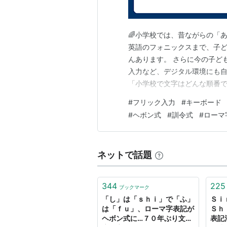
🌈小学校では、昔ながらの「
英語のフォニックスまで、子
んあります。 さらに今の子ど
入力など、デジタル環境にも自
「小学校で文字はどんな順番で
の？」 「パソコンやスマホの
#
フリック入力
#
キーボード
校事情に合わせて分かりやすく
#
ヘボン式
#
訓令式
#
ローマ
や、教育の今を知りたい方に役
ネットで話題
344
225
ブックマーク
「し」は「ｓｈｉ」で「ふ」
Ｓｉ
は「ｆｕ」、ローマ字表記が
Ｓｈ
ヘボン式に…７０年ぶり文化
表記