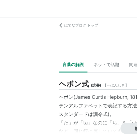
はてなブログ トップ
言葉の解説
ネットで話題
関
ヘボン式
(
読書
)
【
へぼんしき
】
ヘボン(James Curtis Hepbu
テンアルファベットで表記する方法
スタンダードは
訓令式
)。
「た」が「ta」なのに「ち」を「ch
など、同じ行に属していても発音の