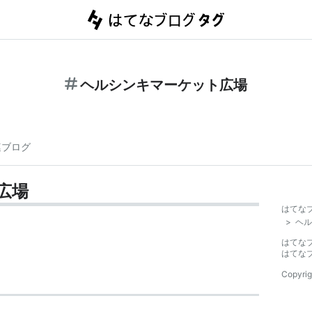
ヘルシンキマーケット広場
連ブログ
広場
はてな
>
ヘル
はてな
はてな
Copyrig