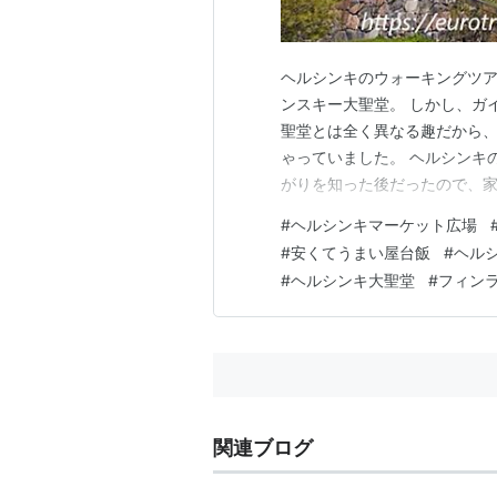
ヘルシンキのウォーキングツ
ンスキー大聖堂。 しかし、ガ
聖堂とは全く異なる趣だから
ゃっていました。 ヘルシンキ
がりを知った後だったので、家
たことがなかったので、行って
#
ヘルシンキマーケット広場
日は週末だったので、ロシア正
#
安くてうまい屋台飯
#
ヘル
中央図書館を出たのが午後1時
#
ヘルシンキ大聖堂
#
フィン
関連ブログ