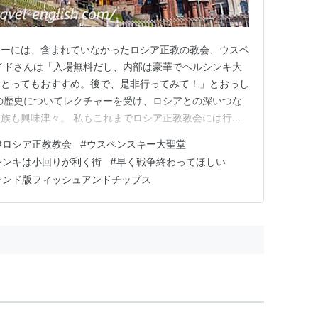
アーには、含まれていなかったロシア正教の教会、ウスペ
イドさんは「入場無料だし、内部は豪華でヘルシンキ大
、とってもおすすめ。後で、是非行ってみて！」とおっし
の歴史についてレクチャーを受け、ロシアとの深いつな
族も興味津々。 私もこれまでロシア正教教会には行っ
みよう！ということに。 しかし、ここで問題が！ この
#
ロシア正教教会
#
ウスペンスキー大聖堂
教会の拝観時間は午後３時まで。 ツアーが終わって、
シンキは小回りが利く街
#
早く戦争終わってほしい
半ごろ。 ホテルを出てか…
ランド版フィッシュアンドチップス