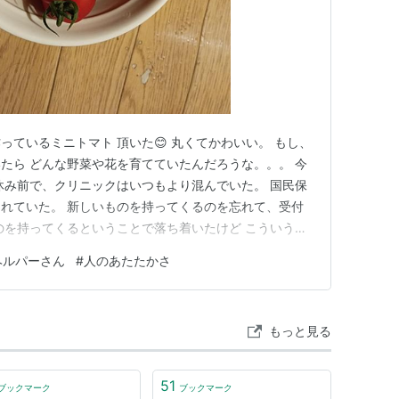
ているミニトマト 頂いた😊 丸くてかわいい。 もし、
たら どんな野菜や花を育てていたんだろうな。。。 今
休み前で、クリニックはいつもより混んでいた。 国民保
れていた。 新しいものを持ってくるのを忘れて、受付
のを持ってくるということで落ち着いたけど こういうと
ててしまう。 とにかく、福祉関係やらの書類ってやた
ヘルパーさん
#
人のあたたかさ
い。 細かい文字が見えずらくて書類の文字が見えずら
んが、側にいてく…
もっと見る
51
ブックマーク
ブックマーク