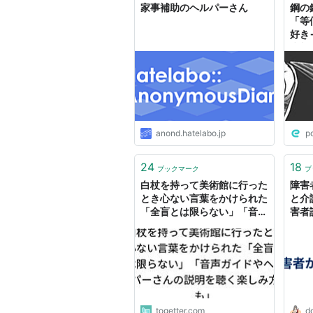
家事補助のヘルパーさん
鋼の
「等
好き
賞料
にヘ
う」
ーザ
anond.hatelabo.jp
p
24
18
ブックマーク
ブ
白杖を持って美術館に行った
障害
とき心ない言葉をかけられた
と介
「全盲とは限らない」「音声
害者
ガイドやヘルパーさんの説明
を聴く楽しみ方も」
togetter.com
do