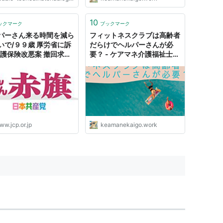
10
ックマーク
ブックマーク
パーさん来る時間を減ら
フィットネスクラブは高齢者
いで/９９歳 厚労省に訴
だらけでヘルパーさんが必
介護保険改悪案 撤回求め
要？ - ケアマネ介護福祉士の
ブログ
ww.jcp.or.jp
keamanekaigo.work