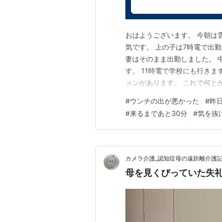
おはようございます。 今朝は
気です。 上の子は7時電で出
妻はそのまま出勤しました。 
す。 11時電で学校にも行き
ョンがあります。 これで何と
れが辛い私。 昨日はちょこっ
#
ウンチの出が悪かった
#
昨
日は朝食時から出口をノックし
#
来るまであと30分
#
気を抜
と、気を抜けません。 そして
カメラ介護_認知症母の遠距離介護
母を見くびっていた失