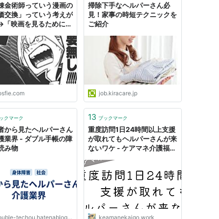
錬金術師っていう漫画の
掃除下手なヘルパーさん必
価交換」っていう考えが
見！家事の時短テクニックを
→「映画を見るために鑑
ご紹介
金を払う」「介助のため
ルパーさんにお金を払
イオンシネマの車椅子ユ
ーに当てはめてみた意見
osfie.com
job.kiracare.jp
13
ックマーク
ブックマーク
者から見たヘルパーさん
重度訪問1日24時間以上支援
護業界 - ダブル手帳の障
が取れてもヘルパーさんが来
読み物
ないワケ - ケアマネ介護福祉
士のブログ
uble-techou.hatenablog.com
keamanekaigo.work