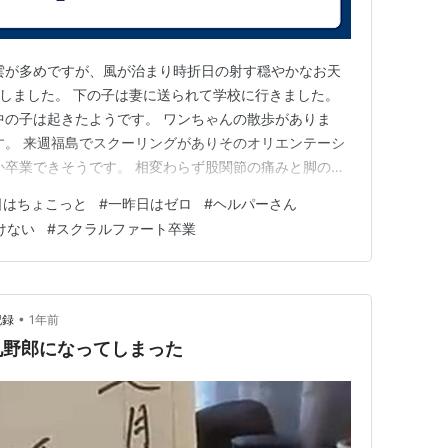
雲が多めですが、風が治まり時折日の射す穏やかなお天
勤しました。 下の子は妻に送られて学校に行きました。
中の子は起きたようです。 ワンちゃんの散歩がありま
ます。 来週福島でスクーリングがありそのオリエンテーシ
か卒業できそうです。 相変わらず股関節の痛みと脚の痺
と、一昨日はゼロとウンチの出が悪かったのですが、今
日はちょこっと
#
一昨日はゼロ
#
ヘルパーさん
ています。 ヘルパーさんが来るまであと30分ちょっ
けない
#
スクラルファート卒業
鳩尾辺りのもやも…
•
記録
1年前
礼野郎になってしまった