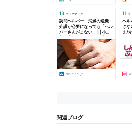
13
11
ブックマーク
ブ
訪問ヘルパー 消滅の危機
ヘル
介護が必要になっても「ヘル
さな
パーさんがこない」 | | 小島
え/
美里 | 毎日新聞「政治プレミ
る
ア」
mainichi.jp
w
関連ブログ