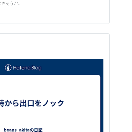
よさそうだ。
ク