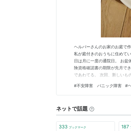
ヘルパーさんのお家のお庭で作っ
私が庭付きのおうちに住めてい
日は月に一度の通院日。 お盆
険資格確認書の期限が先月でき
であわてる。 次回、新しいも
っさの出来事が起きると、あわ
#
不安障害 パニック障害
#
らと多くて 紛らわしいのが多
い。 こんなとき、ヘルパーさ
ネットで話題
333
187
ブックマーク