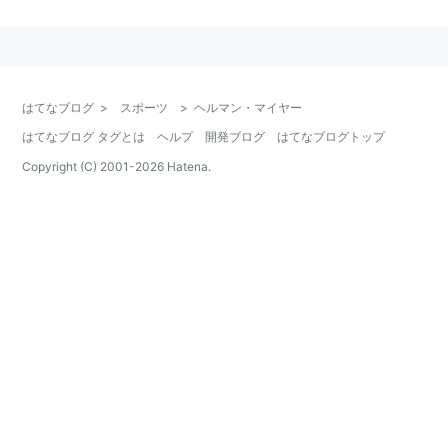
メダル、世界選手権では3個の金、2個の銀、1個の銅を
獲得している．
はてなブログ
>
スポーツ
>
ヘルマン・マイヤー
はてなブログ タグとは
ヘルプ
開発ブログ
はてなブログトップ
Copyright (C) 2001-
2026
Hatena.