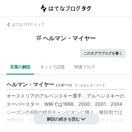
はてなブログ トップ
ヘルマン・マイヤー
このタグでブログを書く
言葉の解説
ネットで話題
関連ブログ
ヘルマン・マイヤー
(
スポーツ
)
【
へるまんまいやー
】
オーストリアのアルペンスキー選手．アルペンスキーの
スーパースター．W杯では1998、2000、2001、2004
シーズンの4回の総合チャンピオンに輝く．種目別では
解説の続きを読む
滑降2回、スーパー大回転5回、大回転3回のタイトルを
獲得．W杯通算51勝．オリンピックでは長野で2個の金