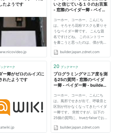
したようです
いと信じている１０のお言葉
- 窓際のベイダー卿 - ベイダ
ー卿 - builder by ZDNet
コーホー、コーホー、こんにち
Japan
は。そろそろ花粉マスクも要りそ
うなベイダー卿です。 こんな題
名ですけどね。 このエントリー
を書こうと思ったのは、僕が先
日…。 うわーん。 どれをやらか
ww.nicovideo.jp
builder.japan.zdnet.com
したのかは、恥ずかしいので内
緒。 どうせ、永遠のパダワンな
のさ。 ●「変数は初期化しなくて
20
ブックマーク
ブックマーク
も、必ず0が入ってる！」 変数に
ダー卿がゼロのルイズに
プログラミングマニア度を測
代入す...
されたようです
る25の質問 - 窓際のベイダ
ー卿 - ベイダー卿 - builder
by ZDNet Japan
コーホー、コーホー、こんにち
は。風邪でせきが出て、呼吸音と
区別が付かなくなってきたベイダ
ー卿です。 突然ですが、以下の
25個の質問に、trueかfalseでお
答えください。 trueなら、＋１
atwiki.jp
builder.japan.zdnet.com
点、※印が付いている質問もtrue