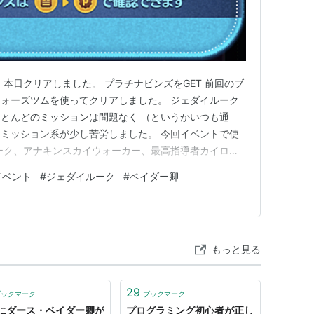
本日クリアしました。 プラチナピンズをGET 前回のブ
ォーズツムを使ってクリアしました。 ジェダイルーク
とんどのミッションは問題なく （というかいつも通
ミッション系が少し苦労しました。 今回イベントで使
ーク、アナキンスカイウォーカー、最高指導者カイロ・
Pルーク＆R2D2、ベイダー卿＆ストームトルーパー、マ
イベント
#
ジェダイルーク
#
ベイダー卿
軍 使用したツムの内訳 １枚目：特にツムを指定するミ
ェダイルーク ２…
もっと見る
29
ブックマーク
ブックマーク
Dにダース・ベイダー卿が
プログラミング初心者が正し