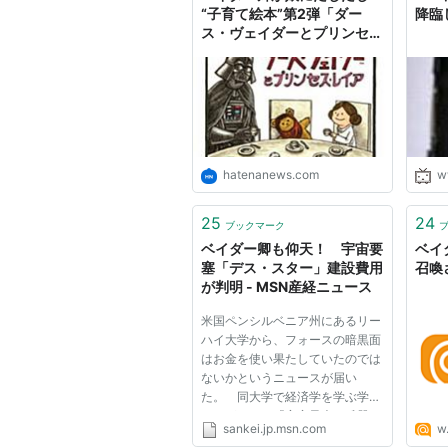
“子育て絵本”第2弾「ダー
降臨
ス・ヴェイダーとプリンセ
ス・レイア」 - はてなニュー
ス
hatenanews.com
w
25
24
ブックマーク
ベイダー卿も仰天！ 宇宙要
ベイ
塞「デス・スター」建設費用
召喚
が判明 - MSN産経ニュース
米国ペンシルベニア州にあるリー
ハイ大学から、フォースの暗黒面
はお金を使い果たしていたのでは
ないかというニュースが届い
た。 同大学で経済学を学ぶ学生
たちが、あの「宇宙最大の兵器」
sankei.jp.msn.com
w.
のサイズや建造に関する、現在入