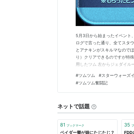
5月3日から始まったイベント、
ログで言った通り、全てスタウ
とアナキンがスキルマなのでほ
り）クリアできるのですが特殊
用したツム 左からジェダイル
レン、アソーカ・タノ 左から
#
ツムツム
#
スターウォーズ
スタールーク、グリーヴァス将
#
ツムツム奮闘記
ッションが無かったので全てジ
ネットで話題
81
35
ブックマーク
ベイダー卿が娘にたじたじ？
FD