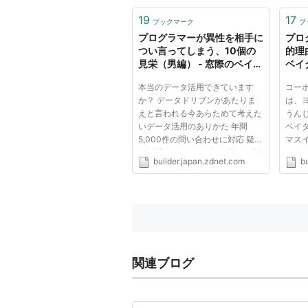
手可能なあらゆる報告と情報に基
づいて計算を行った。最終的には
19
17
ブックマーク
ブ
じき出されたコストは[鉄だけ
プログラマーが異性を相手に
プロ
で]8...
つい言ってしまう、10個の
的理由
見栄（男編） - 窓際のベイダ
ベイダ
ー卿 - ベイダー卿 - builder
ZDNe
本当のデータ活用できています
コー
by ZDNet Japan
か？ データドリブンがあたりま
は、
えと言われる今あらためて考えた
うん
いデータ活用のありかた 年間
ベイ
5,000件の問い合わせに対応 疑問
マス
を解消したいユーザーも答える情
フル
builder.japan.zdnet.com
b
シスも みんな幸せになるヘルプ
まい
デスクの最適解 オープンソース
り者
活用はあたりまえ！ そんな今だ
じる
からこそ改めて考える 企業ITにお
だろ
けるO...
論...
関連ブログ