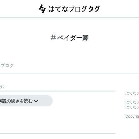
ベイダー卿
連ブログ
う
】
はてな
解説の続きを読む
はてな
はてな
Copyrig