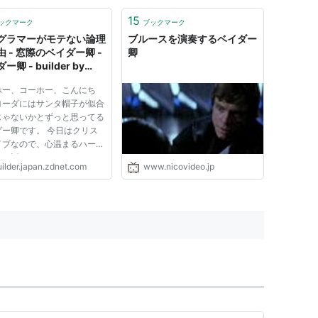
の場合は、＋２点。 点数を合計
してください。 ちなみにtrueと
15
ックマーク
ブックマーク
falseと聞いて、何それ？って思
グラマーがモテない論理
ブルースを演奏するベイダー
った人...
 - 窓際のベイダー卿 -
卿
ー卿 - builder by
t Japan
ホー、コーホー、こんにち
ヨーダにはサンタ帽子が似合
じゃないかとずっと思ってる
ダー卿です。 今日はクリス
イブなので、心温まるハート
なお話です。 やってきてし
uilder.japan.zdnet.com
www.nicovideo.jp
ましたよ。クリスマス。 独
が、一年で一番理不尽さを感
日。 「一番はバレンタイン
う」なんて目くそ鼻くそな異