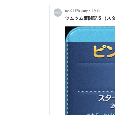
•
tani0457’s diary
3年前
ツムツム奮闘記５（ス