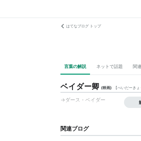
はてなブログ トップ
言葉の解説
ネットで話題
関
ベイダー卿
(
映画
)
【
べいだーきょ
→
ダース・ベイダー
関連ブログ