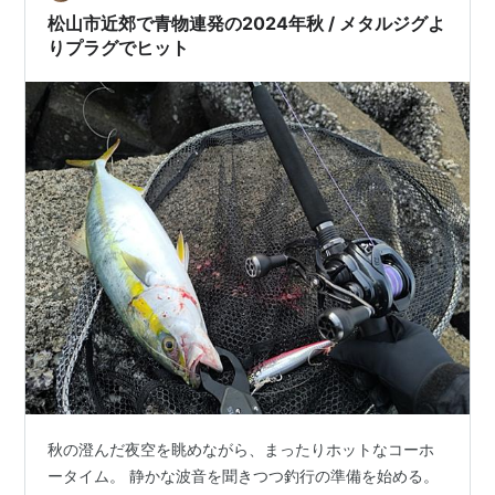
水温をチェックしていたのですがそれによりますと…
松山市近郊で青物連発の2024年秋 / メタルジグよ
りプラグでヒット
秋の澄んだ夜空を眺めながら、まったりホットなコーホ
ータイム。 静かな波音を聞きつつ釣行の準備を始める。