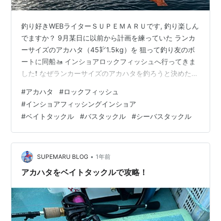
釣り好きWEBライターＳＵＰＥＭＡＲＵです, 釣り楽しん
でますか？ 9月某日に以前から計画を練っていた ランカ
ーサイズのアカハタ（45㌢1.5kg）を 狙って釣り友のボ
ートに同船🚤 インショアロックフィッシュへ行ってきま
した❗️ なぜランカーサイズのアカハタを釣ろうと決めたの
か？ 「2024年からインショアロックフィッシュゲームを
#
アカハタ
#
ロックフィッシュ
楽しんでる中で 大きなアカハタを釣ってみたい、滅多に
#
インショアフィッシングインショア
釣る事の出来ない特大サイズを自分の考えた釣りで仕留
#
ベイトタックル
#
バスタックル
#
シーバスタックル
めてみたい 心が躍るような気持ちと、自分の釣りが通用
するのか試したくなりました」 ということで、、、 今回
のSUPEMARU BLOGは 「ランカーアカハタ釣行記！」…
•
SUPEMARU BLOG
1年前
アカハタをベイトタックルで攻略！