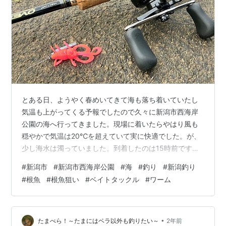
とある日、ようやく春めいてきて海も落ち着いていたし
気温も上がってくる予報でしたので久々に新潟市西海岸
公園の海へ行ってきました。現場に着いたらやはり風も
穏やかで気温は20℃を超えていて実に快適でした。が、
少し海水は濁っていました。到着したのは15時前です、
これから夕まずめそして暗くなるまでの釣りとなりま
#
新潟市
#
新潟市西海岸公園
#
海
#
釣り
#
新潟釣り
す。 で、観察するとコンクリートの岩に海藻がまだ付い
#
根魚
#
根魚狙い
#
ベイトタックル
#
ワーム
ていなくて白い！何か嫌な予感がしました。まだ海の中
は冬、水温は低いままみたいで、それを見越してこの日
は根魚狙いとしたのですが思っていたよりも更に良くな
いみたい。行く前に第九管区海上保安本部・館内各地の
•
たまべら！～たまにはベラ以外も釣りたい～
2年前