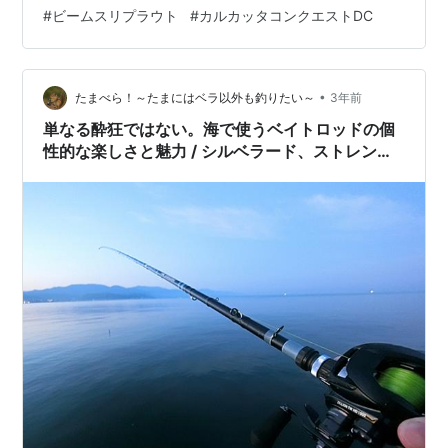
ィッシュマン ビームスリプラウト9.0M+ 【ロッドスペッ
#
ビームスリプラウト
#
カルカッタコンクエストDC
ク】 ・全長：274cm（9.0ft） ・マテリアル：4軸カーボ
ン ・ガイド：Kガイドチタン＋ステン ・自重：258g ・
継数：3ピース ・仕舞い寸法：106cm ・グリップ長：
46cm ・ルアーウェ…
•
たまべら！～たまにはベラ以外も釣りたい～
3年前
単なる酔狂ではない。海で使うベイトロッドの個
性的な楽しさと魅力 / シルベラード、ストレンジ
ブルー、ランナーエクシード、スワット、コロー
ナ