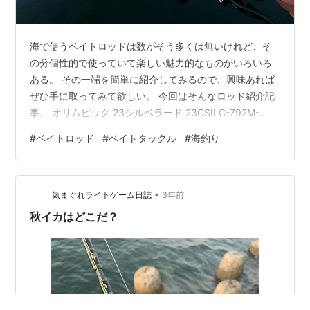
海で使うベイトロッドは数がそう多くは無いけれど、そ
の分個性的で使っていて楽しい魅力的なものがいろいろ
ある。 その一端を簡単に紹介してみるので、興味あれば
ぜひ手に取ってみて欲しい。 今回はそんなロッド紹介記
事。 オリムピック 23シルベラード 23GSILC-792M-
HS（ハードソリッドティップ） ルアーウェイト3～18ｇ
#
ベイトロッド
#
ベイトタックル
#
海釣り
のチニングロッド。 30,000円台でこれでもかというほど
贅沢な素材を詰め込んだハイコスパなベイトロッド。 オ
ールチタンガイドというのが嬉しい。 かなり張りのある
•
パリっとした調子で、ボトムに落としたルアーがスタッ
気まぐれライトゲーム日誌
3年前
クしても、ティップを弾くように動かして引っ掛かりを
秋イカはどこだ？
外していける。…