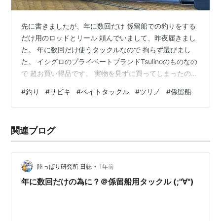
先に書きましたが、年に数回だけ 係留船での釣りをする
だけ用のロッドとリール 頼んでいまして、昨夜届きまし
た。 年に数回だけ使うタックルなので 拘らず選びまし
た。 イシグロのプライベートブランドTsulinoのものなの
で 超お買い得品です。 実物を見ずに買ってしまったので
少々不安でしたが 係留船でアジ確保だけの為のサビキ用
#
釣り
#
サビキ
#
ベイトタックル
#
ツリノ
#
係留船
ですからね。 ぶっちゃけ何でもイイっちゃイイんですよ
(￣▽￣;) 条件としては、ロッドは2ｍ位のもの。 出来た
らベイトリール。 極力お安く！ この3つの条件が合った
関連ブログ
ので 後先考えず頼んでしまいました(;^_^A 安セットです
からね。 それなりに重たいです。 ただ、年に数回。 し…
•
陸っぱり研究所 日誌
1年前
年に数回だけの為に？＠係留船用タックル (;''∀'')