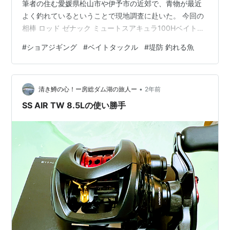
筆者の住む愛媛県松山市や伊予市の近郊で、青物が最近
よく釣れているということで現地調査に赴いた。 今回の
相棒 ロッド ゼナック ミュートスアキュラ100Hベイトモ
デル リール ダイワ タトゥーラTW300XHL マグネットブ
#
ショアジギング
#
ベイトタックル
#
堤防 釣れる魚
レーキの安定感は流石の一言。 別日にはこちらの赤いリ
ールを使用 リール テイルウォーク ワイドバサルCA81L
遠心力ブレーキのタイプとなるこちらは、キャストフィ
•
ールがとても良い。 6個ある内部のブレーキシューを3つ
清き鱒の心！ー房総ダム湖の旅人ー
2年前
オフにして、メカニカルブレーキを気持ち強くするだけ
SS AIR TW 8.5Lの使い勝手
で非常に…