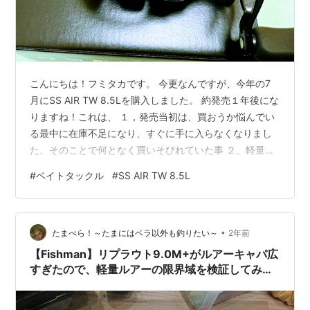
こんにちは！フミタカです。 今更なんですが、今年の7
月にSS AIR TW 8.5Lを購入しました。 約発売１年後にな
りますね！これは、 １，発売当初は、買おうか悩んでい
る最中に在庫不足になり、すぐに手に入らなくなりまし
た。そのことで何となく買いそびれていた事 ２、軽量ス
モラバやネコリグをベイトタックルで使いたくなり、レ
#
ベイトタックル
#
SS AIR TW 8.5L
ジットデザインのワイルドサイド WSC60L/TZ VARIANT
を購入することになりました。そのリールとしてSS AIR
TW 8.5Lを合わせることに決めた事でした。 SS AIR TW
•
8.5Lの使い勝手 SS AIR TW 8.5Lの使い勝手 使用感 ロッ
たまべら！～たまにはベラ以外も釣りたい～
2年前
ドとの組み合わ…
【Fishman】リプラウト9.0M+がルアーキャパ広
すぎたので、軽量ルアーの限界域を検証してみた
【簡易インプレ】