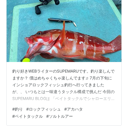
釣り好きWEBライターのSUPEMARUです。釣り楽しんで
ますか？ 僕はめちゃくちゃ楽しんでます♫ 7月の下旬に
インショアロックフィッシュ釣行へ行ってきました
が、、 いつもとは一味違うタックル構成で挑んだ 今回の
SUPEMARU BLOGは 「ベイトタックルでシャローエリア
のアカハタを攻略」です！ ベイトタックルでロックフィ
#
釣り
#
ロックフィッシュ
#
アカハタ
ッシュゲームをする事は珍しくないですが僕があえてベ
#
ベイトタックル
#
ソルトルアー
イトソルトを選んだのか、わざわざエントリーモデルで
挑んだ理由なども一生懸命書いたので最後まで読んで頂