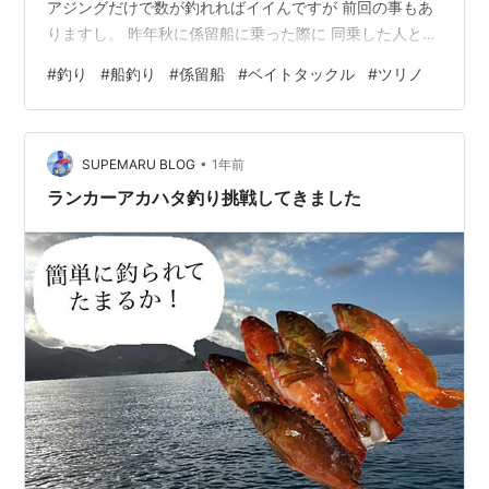
アジングだけで数が釣れればイイんですが 前回の事もあ
りますし。 昨年秋に係留船に乗った際に 同乗した人と話
しをしたところ アジングだけだと難しかった・・・と そ
#
釣り
#
船釣り
#
係留船
#
ベイトタックル
#
ツリノ
の人も言っていたことから イヤだけどサビキで数を確保
し ジックリとアジングを楽しむ！が ベストなのかなと結
論づけました。 ただ、船上でやるサビキ。 ワタシが持っ
•
ているロッドだと長いんですよね。 この前は9フィート
SUPEMARU BLOG
1年前
のシーバスロッドでやったんですけど。 9フィー
ランカーアカハタ釣り挑戦してきました
ト・・・2ｍ75cm弱…