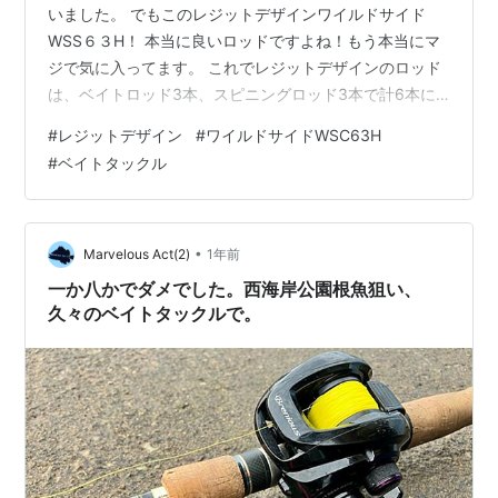
いました。 でもこのレジットデザインワイルドサイド
WSS６３H！ 本当に良いロッドですよね！もう本当にマ
ジで気に入ってます。 これでレジットデザインのロッド
は、ベイトロッド3本、スピニングロッド3本で計6本に
なりました。 レジットデザイン ワイルドサイド
#
レジットデザイン
#
ワイルドサイドWSC63H
WSC63H こんにちは！フミタカです。 レジットデザイ
#
ベイトタックル
ン ワイルドサイドWSC63H 購入動機 買い替えの検討 価
格 使用した感じ 悩み 商品説明 商品説明１ 商品詳細 購入
動機 買い替えの検討 今まで18ポイズンアドレナ166Hを
使っていたのですが、私の体格では長すぎて上手く扱え
•
Marvelous Act(2)
1年前
ないと判断…
一か八かでダメでした。西海岸公園根魚狙い、
久々のベイトタックルで。