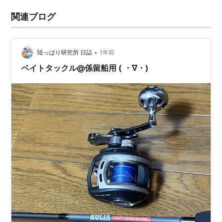
関連ブログ
•
陸っぱり研究所 日誌
1年前
ベイトタックル@係留船用 ( ・∇・)