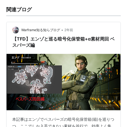
関連ブログ
•
Warframe知る知らブログ
2年前
【TFD】エンゾと巡る暗号化保管箱+α素材周回 ベ
スパーズ編
本記事はエンゾでベスパーズの暗号化保管箱(箱)を巡りつ
つ、ここでしか入手できない素材を並行で、効率よく集