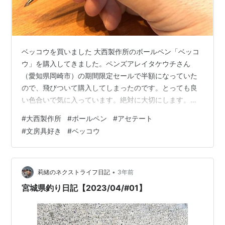
ベッコウを買いました 大西製作所のボールペン「ベッコ
ウ」を購入してきました。ペンズアレイタケウチさん
（愛知県岡崎市）の期間限定セールで半額になっていた
ので、飛びついて購入してしまったのです。とっても良
い色合いで気に入っています。絶対に大切にします。こ
の「ベッコウ」は、正確にはべっ甲柄と言います。玳瑁
#
大西製作所
#
ボールペン
#
アセテート
（タイマイ）と呼ばれる海亀の甲羅を加工して作られた
#
文房具好き
#
ベッコウ
製品の独特の柄や色合いを模したデザインです。特にメ
ガネフレームでよく見られますよね。僕の親戚の家にこ
の剥製があって怖かったです。べっ甲柄の特徴は、褐色
の基調にアメ色や黄色の斑が入り、クラシックで上品な
•
莉緒のネクストライフ日記
3年前
印象を与えます。光の当たり具合で、とても綺麗に変
宮城県釣り日記【2023/04/#01】
化…