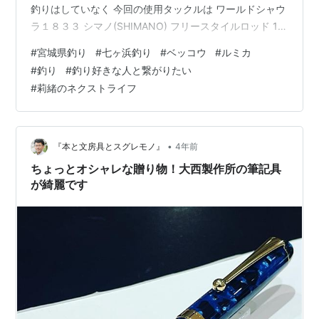
釣りはしていなく 今回の使用タックルは ワールドシャウ
ラ１８３３ シマノ(SHIMANO) フリースタイルロッド 18
ワールドシャウラ 1833RS-2 ベイトモデル (SiCリングガ
#
宮城県釣り
#
七ヶ浜釣り
#
ベッコウ
#
ルミカ
イド) シマノ(SHIMANO) Amazon アンタレスDCMDXG
#
釣り
#
釣り好きな人と繋がりたい
シマノ(SHIMANO) ベイトリール 23 アンタレス DC MD
#
莉緒のネクストライフ
XG RIGHT (右ハンドル) ルアーキャスティング シマノ
(SHIMANO) Amazon PE２号…
•
『本と文房具とスグレモノ』
4年前
ちょっとオシャレな贈り物！大西製作所の筆記具
が綺麗です