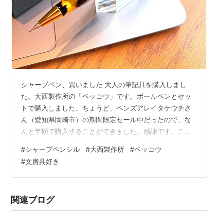
シャープペン、買いました 大人の筆記具を購入しまし
た。大西製作所の「ベッコウ」です。ボールペンとセッ
トで購入しました。ちょうど、ペンズアレイタケウチさ
ん（愛知県岡崎市）の期間限定セール中だったので、な
んと半額で購入することができました。感謝です。この
ベッコウ柄、子供の頃はなんとなく昭和っぽくって面白
#
シャープペンシル
#
大西製作所
#
ベッコウ
みのない柄だなぁと敬遠していたのですが、年齢を重ね
#
文房具好き
ていく途中でだんだん好きになってきました。とても良
いことだと思います。これから生きていく上でも幅が広
がった証拠だと思います。このベッコウ柄はメガネフレ
関連ブログ
ームに取り入れられていることで有名ですよね。僕も、
メガネは手放せないので、買い替えの時にはこの柄に