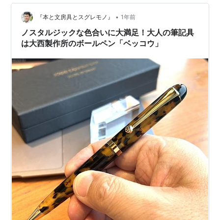
チ…
•
『本と文房具とスグレモノ』
1年前
ノスタルジックな色合いに大満足！大人の筆記具
は大西製作所のボールペン「ベッコウ」