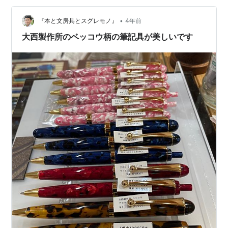
用して行きたいモノです。お値段もお手頃だしね。愛知
•
県岡崎市にあるペンズアレイタケウチさんで撮影させて
『本と文房具とスグレモノ』
4年前
いただきました。僕は鼈甲（ベッコウ）柄が気になって
大西製作所のベッコウ柄の筆記具が美しいです
仕方ないのですが、購入していません。当分、このお
店…