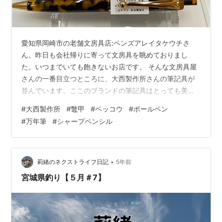
愛知県岡崎市の老舗文房具店:ペンズアレイタケウチさ
ん。昨日も会社帰りに寄って文房具を眺めておりまし
た。いつまでいても飽きないお店です。 そんな文房具屋
さんの一番目立つところに、大西製作所さんの筆記具が
並んでいます。ここのブランドの筆記具はとっても美し
いです。 アセテート素材と書いてあります。とにかく芸
#
大西製作所
#
鼈甲
#
ベッコウ
#
ボールペン
術的な美しさ。繊細でノスタルジックなんですけど、な
#
万年筆
#
シャープペンシル
かなか手頃なお値段です。 この秋に筆記具をと考えてい
る方、大西製作所さんのベッコウ柄はいかがですか？ ベ
ッコウは熱帯の海に住む海亀：タイマイの甲羅の加工品
です。昔、親戚の居間にこの剥製が飾ってあって、かな
•
莉緒のネクストライフ日記
5年前
り怖かったことを思い出します。 今はそんな生…
宮城県釣り【５月＃7】