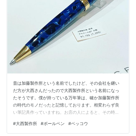
昔は加藤製作所という名前でしたけど、その会社を継い
だ方が大西さんだったので大西製作所という名前になっ
たそうです。僕が持っている万年筆は、確か加藤製作所
の時代のモノだったと記憶しております。相変わらず良
い筆記具作っていますね。お店の人によると、その時代
からメインで制作していた人は、もうすでに大西さんだ
#
大西製作所
#
ボールペン
#
ベッコウ
ったようです。こういう美しいものを世の中に出し続け
てくださる方には、本当に頭が下がります。長く長く愛