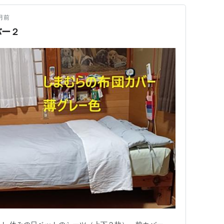
月前
バー２