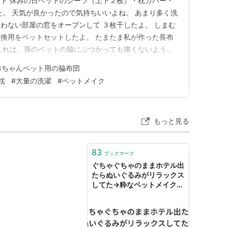
ト 休みの日ベットのシーツ（上下２枚）・枕カバー・
た。 天気が良かったので気持ちいいよね。 あまり多く洗
わない部屋の窓をオープンして ３枚干したよ。 しまむ
換用をベットセットしたよ。 たまたま私が作った長布
これは、孫のベットの脇にぶつかっても痛くないよう娘
ベットが使わなくなったので 私が枕として使ってい
赤ちゃんベット用の脇布団
てなブログ【シニア部門】 ランキング参加中ハンドメイ
枕
#
大量の洗濯
#
ベットメイク
もっと見る
83
ブックマーク
ぐちゃぐちゃのままホテル出
たらぬいぐるみがリラックス
してた→粋なベットメイクが
集まる