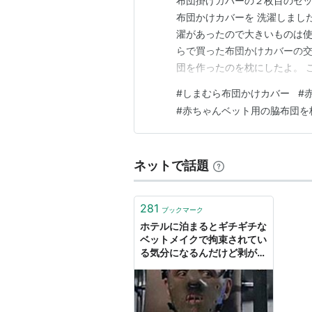
布団掛けカバーの２枚目のセッ
布団かけカバーを 洗濯しまし
濯があったので大きいものは使
らで買った布団かけカバーの交
団を作ったのを枕にしたよ。 
に頼まれたもの 赤ちゃん用の
#
しまむら布団かけカバー
#
る・・・ ランキング参加中は
#
赤ちゃんベット用の脇布団を
ド
ネットで話題
281
ブックマーク
ホテルに泊まるとギチギチな
ベットメイクで拘束されてい
る気分になるんだけど剥がし
ていいの？→ホテルマンから
の回答