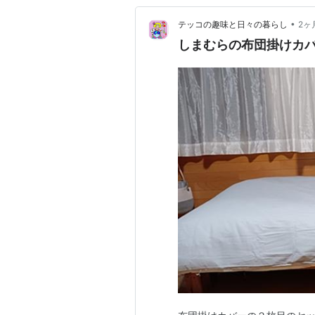
•
テッコの趣味と日々の暮らし
2ヶ
しまむらの布団掛けカ