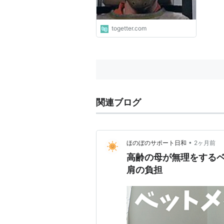
togetter.com
関連ブログ
•
ほのぼのサポート日和
2ヶ月前
高齢の母が無理をする
肩の負担