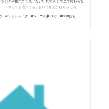
ーツ剥ぎや換気ゴミ取りなどいれて20分で全て終わらな
・・・早くても遅くても歩合制で部屋分はもらえる。
で塗った） 家だから・・急がなくても良いから次から
ツ
#
ベットメイク
#
シーツの折り方
#
BOX折り
ね。 ランキング参加中はてなブログ【シニア部門】 ラ