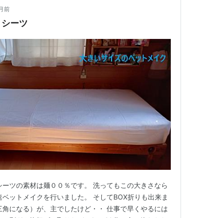
月前
トシーツ
シーツの素材は麺００％です。 洗ってもこの大きさなら
速ベットメイクを行いました。 そしてBOX折りも出来ま
三角になる）が、主でしたけど・・ 仕事で早くやるには