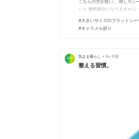
こちらの方が良い。 何しろシ
いと 無料奉仕になりますから
（名前入りの薬が見えたので青
#
大きいサイズのフラットシー
はキャラメル折りでも良いです
#
キャラメル折り
ンキング参加中ハンドメイド
•
気まま暮らし
9ヶ月前
整える習慣。