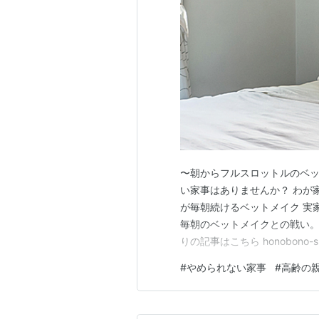
〜朝からフルスロットルのベッ
い家事はありませんか？ わが
が毎朝続けるベットメイク 実
毎朝のベットメイクとの戦い
りの記事はこちら honobono-
ねじ込む、押し込む、詰め込
#
やめられない家事
#
高齢の
母「見た目が綺麗じゃないと
繁にあるだろうか。…