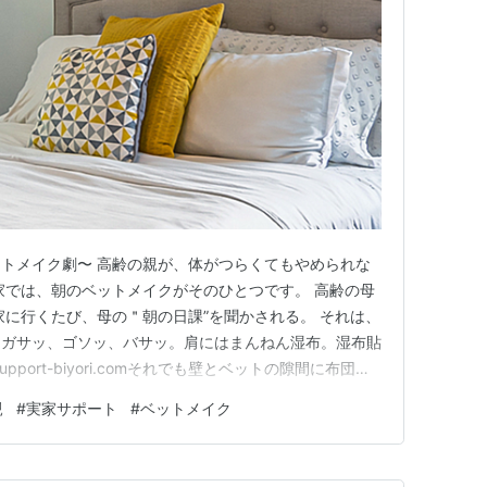
トメイク劇〜 高齢の親が、体がつらくてもやめられな
家では、朝のベットメイクがそのひとつです。 高齢の母
家に行くたび、母の＂朝の日課”を聞かされる。 それは、
。ガサッ、ゴソッ、バサッ。肩にはまんねん湿布。湿布貼
support-biyori.comそれでも壁とベットの隙間に布団を
むのフル三拍子。私「そんなに動かしたら肩痛くない？」
親
#
実家サポート
#
ベットメイク
気になるのよ！」…訪問客のベットチェック、そんなに頻