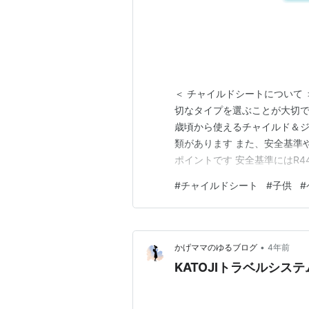
＜ チャイルドシートについて
切なタイプを選ぶことが大切で
歳頃から使えるチャイルド＆ジ
類があります また、安全基準
ポイントです 安全基準にはR4
類があり、R129は側面衝突
#
チャイルドシート
#
子供
#
り付け方法にはシートベルト式と
ットがあります ・年齢と体…
•
かげママのゆるブログ
4年前
KATOJIトラベルシス