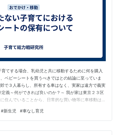
子育てする場合、乳幼児と共に移動するために何を購入
し、ベビーシートを買うべきではとの結論に至っていま
近郊で３人暮らし、所有する車はなく、実家は遠方で義実
件定義～何ができれば良いのか？～ 我が家は東京２３区
内に住んでいることから、日常的な買い物等に車移動はし
方、産院への定期健診や緊急時の病院への移動について
#
新生児
#
車なし育児
が見込まれます。また、出産後の産院からの退院について
距離的に車を使わざるを得…