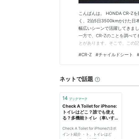
こんばんは。 HONDA CR
く、2泊5日3500kmかけ
幅広いシーンで活躍してきまし
一方で、CR-Zのことを調べて
とがあります。そこで、この記
い勝手について記録します。
#
CR-Z
#
チャイルドシート
ネットで話題
14
ブックマーク
Check A Toilet for iPhone:
トイレはどこ？誰でも使え
る？多機能トイレ（車いすや
ベビーシート対応など）の情
Check A Toilet for iPhoneの3ポ
報を閲覧・登録するアプリ。
イント紹介 ・ト、トイレはど
無料。1252 | AppBank