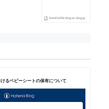
thankfullife.blog.ss-blog.jp
おけるベビーシートの保有について