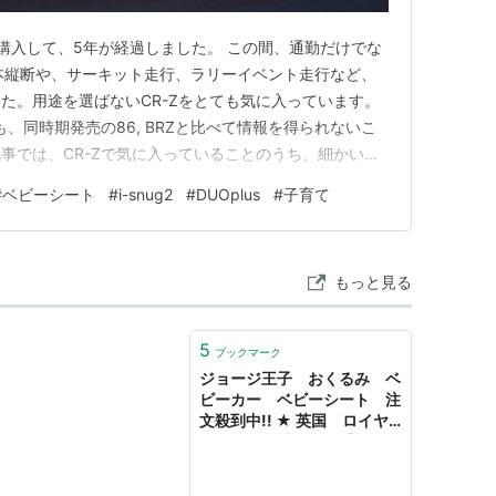
-Zを購入して、5年が経過しました。 この間、通勤だけでな
た日本縦断や、サーキット走行、ラリーイベント走行など、
た。用途を選ばないCR-Zをとても気に入っています。
も、同時期発売の86, BRZと比べて情報を得られないこ
事では、CR-Zで気に入っていることのうち、細かい使
同志の参考になることを願っています。
#
ベビーシート
#
i-snug2
#
DUOplus
#
子育て
もっと見る
5
ブックマーク
ジョージ王子 おくるみ ベ
ビーカー ベビーシート 注
文殺到中!! ★ 英国 ロイヤ
ルベビー 誕生効果 ★】:
thankfullife