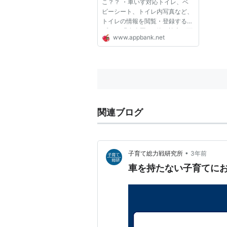
こ？？ ・車いす対応トイレ、ベ
ビーシート、トイレ内写真など、
トイレの情報を閲覧・登録するア
プリ ・現在全国3万件の検索が可
www.appbank.net
能！ 全国のトイレの位置だけで
なくトイレの設備情報、車いす対
応、手すり、ベビーシートなど、
誰もが使いやすいように工夫され
て...
関連ブログ
•
子育て総力戦研究所
3年前
車を持たない子育てに