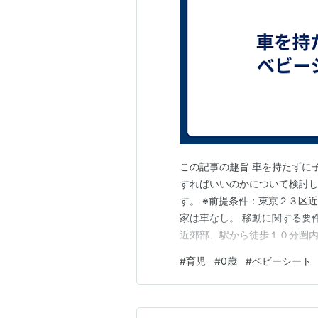
この記事の趣旨 車を持たずに
すればいいのかについて検討
す。 ※前提条件：東京２３区
家は車なし。 移動に関する要
近郊部、駅から徒歩１０分圏
ないものと思われました。 他
#
育児
#
0歳
#
ベビーシート
は、車移動が必要となること
も、徒歩圏内ではなかったため