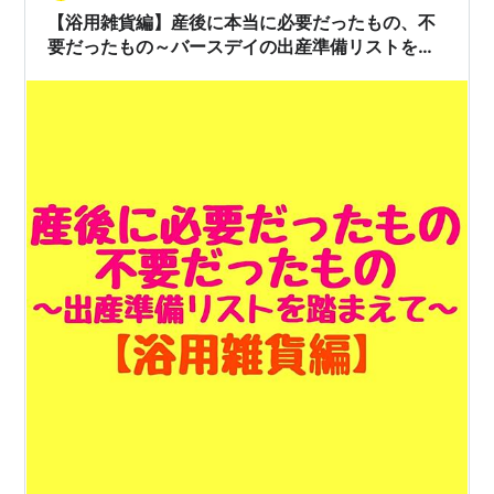
えてうつ伏せ状態) うなじ周辺を洗う 背中洗う オシリ洗
【浴用雑貨編】産後に本当に必要だったもの、不
う ひっく…
要だったもの～バースデイの出産準備リストを踏
まえて～