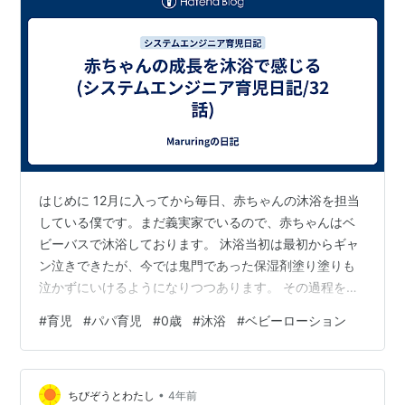
はじめに 12月に入ってから毎日、赤ちゃんの沐浴を担当
している僕です。まだ義実家でいるので、赤ちゃんはベ
ビーバスで沐浴しております。 沐浴当初は最初からギャ
ン泣きできたが、今では鬼門であった保湿剤塗り塗りも
泣かずにいけるようになりつつあります。 その過程を思
い出しながら書いていこうと思います。 沐浴の工程 そも
#
育児
#
パパ育児
#
0歳
#
沐浴
#
ベビーローション
そも、僕がする沐浴の工程を書き出してみました。 書き
だすとけっこう多いですね 服を脱がす オシリをきれいに
する ベビーバスへ 頭を洗う 顔を洗う 顎周りを洗う 右腕
•
洗う 左腕洗う お腹の洗う 足を洗う ひっくり返す(腕で支
ちびぞうとわたし
4年前