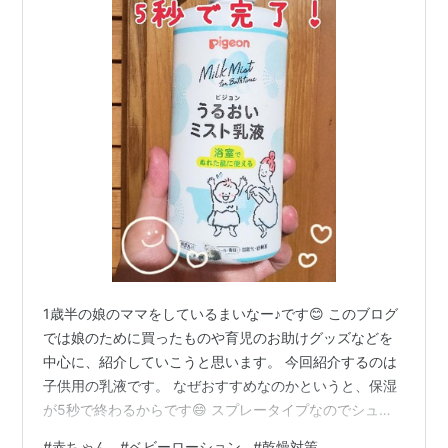
1歳半の娘のママをしているまいなー♪です😊 このブログ
では娘のために買ったものや育児のお助けグッズなどを
中心に、紹介していこうと思います。 今回紹介するのは
子供用の乳液です。 なぜおすすめなのかというと、保湿
が5秒で終わるからです😄 スプレータイプなのでシュッ
とするだけ。 お風呂上がりの子供の保湿の時短に最適！
#
赤ちゃん
#
ベビーローション
#
乾燥対策