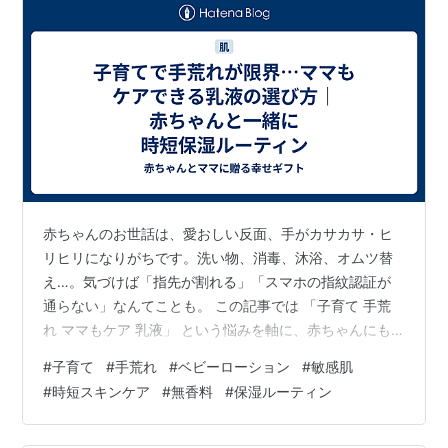
赤ちゃんのお世話は、愛おしい反面、手がカサカサ・ヒ
リヒリになりがちです。洗い物、消毒、沐浴、オムツ替
え…。気づけば「指先が割れる」「スマホの指紋認証が
通らない」なんてことも。 この記事では 「子育て 手荒
れ ママもケア 乳液」 という悩みを軸に、赤ちゃんにも
使えるやさしい保湿 を活用して、家事と育児のスキマで
#
子育て
#
手荒れ
#
ベビーローション
#
敏感肌
続けられるケア方法を具体的にまとめました。押し売り
#
時短スキンケア
#
無香料
#
保湿ルーティン
ではなく、選び方・比較・使い方を丁寧に解説します。
目次 子育て中に手荒れが起きやすい理由 まずは原因別チ