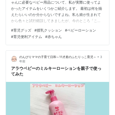
ゃんに必要なベビー用品について、私が実際に使ってよ
かったアイテムをいくつかご紹介します。 最初は何を揃
えたらいいのか分からないですよね。私も娘が生まれて
から色々と試行錯誤してきましたが、今のところ「これ
は便利！」「これがあって本当に助かった！」と思える
#
育児グッズ
#
授乳クッション
#
ベビーローション
ものがいくつかありますので、ぜひ参考にしてみてくだ
#
育児便利アイテム
#
赤ちゃん
さい♪ 目次 1. 授乳クッション 2. ベビーミルクローション
3. おむつ専用ゴミ箱 4. 抱っこ紐 5. 空気を入れるタイプ
のベビーバス 6. バスタオル（大判） 7. おくるみ 1. 授乳
•
のんびりママの子育て日和～11才差のふたりっこ育児～
3
クッション まず、授乳中のママには欠かせないのが「…
年前
アラウベビーのミルキーローションを親子で使っ
てみた