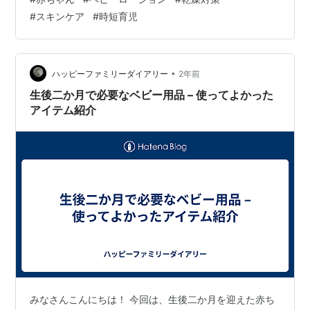
1歳過ぎると逃げまくるようになってぬるのが大変だった
#
スキンケア
#
時短育児
のですがこれならシュッとするだけで簡単✨✨ 本当に5秒
くらいで終わります😱 スプレーのあとはタオルで拭けば
OK。 手で伸ばす必要はなし。 面倒な保湿もこれならこ
まめにできちゃいます！ ピジョンなので安心！ 保湿を嫌
•
ハッピーファミリーダイアリー
2年前
がるお子様には特にオ…
生後二か月で必要なベビー用品 – 使ってよかった
アイテム紹介
みなさんこんにちは！ 今回は、生後二か月を迎えた赤ち