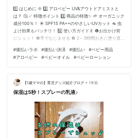
1️⃣ はじめに 🌞 2️⃣ アロベビー UV&アウトドアミストと
は？ 🤔 ✅ 特徴ポイント 3️⃣ 商品の特徴✨ 🌱 オーガニック
成分100％！ ☀ SPF15 PA++のやさしいUVカット 🦟 虫
よけ効果もバッチリ！ 4️⃣ 使い方ガイド🍼 ❶お出かけ前
にシュッ！ ❷手でなじませる ❸ 2～3時間おきに塗り直
し 5️⃣ 口コミ・レビュー💬 6️⃣ 購入方法とお得情報💰 7️⃣
#
後払いラボ
#
後払い決済
#
後払い
#
ベビー用品
まとめ🎯 ※本サービス内ではアフィリエイト広告を利用
#
アロベビー
#
ベビーオイル
#
ベビーローション
しています 1️⃣ はじめに 🌞 赤ちゃんの肌はとてもデリケ
ート🥺💖 だからこそ、紫外線や虫から優しく守ってあげ
たいですよね🌿 「アロベビー UV&アウトドアミスト…
•
【1歳ママの】育児グッズ紹介ブログ
1年前
保湿は5秒！スプレーの乳液♪