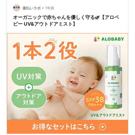
ェック：あなたの手荒れタイプは？ 手荒れママのケアに
「乳液」を選ぶメリット 失敗しない乳液の選び方（赤ち
•
後払いラボ
1年前
ゃんと兼用前提） 他の選択肢と…
オーガニックで赤ちゃんを優しく守る🌿【アロベ
ビー UV&アウトドアミスト】