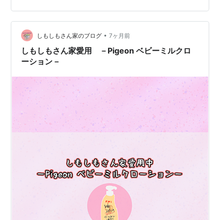
の考え方、ローション選びの基準を、初心者にも分かり
やすくまとめました。 大切なお知らせ（必ずご確認くだ
さい）この記事は一般的な情報であり、医療行為の代替
•
ではありません。赤みが強い・ジュクジュクが続く・強
しもしもさん家のブログ
7ヶ月前
いかゆみや掻き壊し・発熱・広範囲に悪化する等がある
しもしもさん家愛用 －Pigeon ベビーミルクロ
場合は、早めに小児科・皮膚科へ…
ーション－