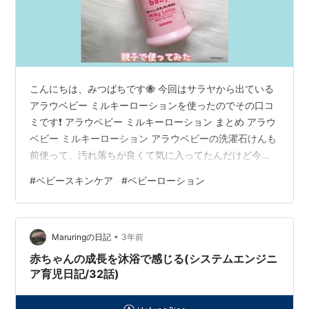
こんにちは、みつばちです🐝 今回はサラヤから出ている
アラウベビー ミルキーローションを使ったのでその口コ
ミです❗️ アラウベビー ミルキーローション まとめ アラウ
ベビー ミルキーローション アラウベビーの洗濯石けんも
前使って、汚れ落ちが良くて気に入ってたんだけど今回
使ったのはベビーローション👀 ラベンダー精油の香りが
#
ベビースキンケア
#
ベビーローション
ふわっと香るよ。 ベビーローションは無香料のものが多
いし香り付きでも合成香料だったりするけど、これは精
油の香りだから自然で自分にも一緒に使ってるよ。 テク
•
スチャはかなりゆるめ。 するする〜っと伸びが良くて、
Maruringの日記
3年前
塗り心地はさっぱりしてるよ。 ベタつきが残らず軽やか
赤ちゃんの成長を沐浴で感じる(システムエンジニ
な仕上がりだから、正直…
ア育児日記/32話)