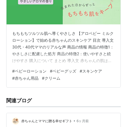
もちもちツルツル肌へ導くやさしさ 【アロベビー ミルク
ローション】で始める赤ちゃんのスキンケア 目次 導入文
30代・40代ママのリアルな声 商品の情報 商品の特徴1：
やさしさに配慮した処方 商品の特徴2：使いやすさと続
けやすさ 購入について まとめ 導入文 赤ちゃんの肌はと
てもデリケートで、乾燥や外部刺激の影響を受けやすい
#
ベビーローション
#
ベビーグッズ
#
スキンケア
といわれています。そのため、「どんなスキンケアを選
#
赤ちゃん用品
#
クリーム
べばいいのか分からない」と悩むママ・パパも多いので
はないでしょうか。 そんな中で注目されているのが、や
さしさに配慮したスキンケアアイテムです。今回ご紹介
関連ブログ
する【アロベビー ミルクローション】は、現役ママの声
をもとに誕生した国産…
•
赤ちゃんとママに贈る幸せギフト
6ヶ月前