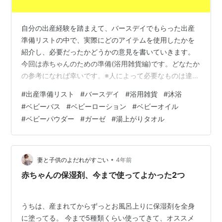
自分の出産経験を踏まえて、バースデイでもらった出産
準備リストの中で、実際にどのアイテムを使用したかを
紹介し、必要だったかどうかの意見を書いていきます。
今回は赤ちゃんのための準備(浴用雑貨編)です。どなたか
の参考になれば幸いです。※人によって必要なものは違う
と思うので、参考程度にとどめてください。 バースデイ
#
出産準備リスト
#
バースデイ
#
浴用雑貨
#
沐浴
でもらった「出産準備リスト」に沿って話を進めて行き
#
ベビーバス
#
ベビーローション
#
ベビーオイル
ます。 ベビーバス 湯温計 ベビーせっけん、ベビーシャ
#
ベビーパウダー
#
ガーゼ
#
湯上がりタオル
ンプー 沐浴剤 ベビーローション・ベビーオイル 綿棒 浴
用ガーゼ 湯上がりタオル ボディスポンジ・ミトン ガー
ゼ ベビーパウダー まとめ シリーズ別記事の紹介 ベビー
バス (バースデイ出…
•
妻と子供のよだれがすごい
4年前
赤ちゃんの保湿剤、今まで使ってよかった2つ
うちは、産まれてからずっとお風呂上りに保湿剤を全身
に塗ってる。 今まで5種類くらい使ってきて、オススメ