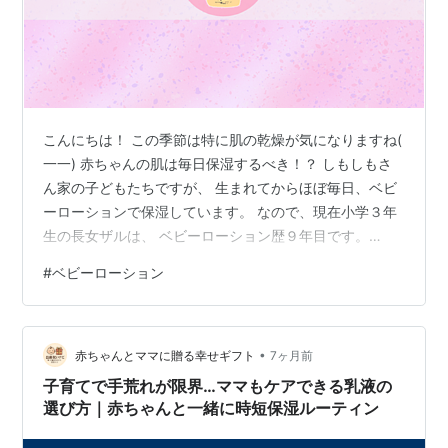
こんにちは！ この季節は特に肌の乾燥が気になりますね(
一一) 赤ちゃんの肌は毎日保湿するべき！？ しもしもさ
ん家の子どもたちですが、 生まれてからほぼ毎日、ベビ
ーローションで保湿しています。 なので、現在小学３年
生の長女ザルは、 ベビーローション歴９年目です。
（笑） パパウマ曰く、 幼少期からの肌の保湿が大事！
#
ベビーローション
だそうで、子どもたちは毎日風呂上りに、 ベビーローシ
ョンを塗り塗りしてます。 Pigeon ベビーミルクローショ
ンを現在愛用中 今まで、色々なローションを使ってきま
•
したが、 現在はこのローションに落ち着きました。
赤ちゃんとママに贈る幸せギフト
7ヶ月前
Pigeon ベビーミルクローション 300g products.pi…
子育てで手荒れが限界…ママもケアできる乳液の
選び方｜赤ちゃんと一緒に時短保湿ルーティン