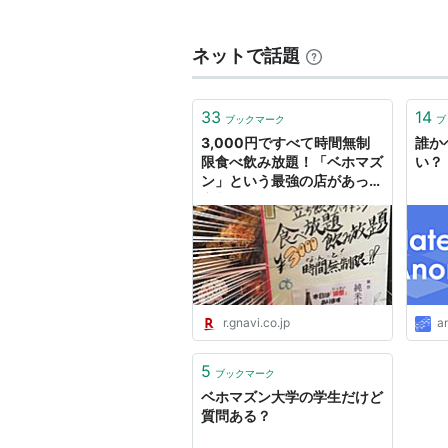
になった。
ネットで話題
関連呪文
ホイミ、ベホイミ、ベホイム、ベホ
33
14
ブックマーク
ブ
同じ効果を持つアイテム（括弧
3,000円ですべて時間無制
誰か
限食べ飲み放題！「ベホマズ
い？
ン」という最強の店があって
せかいじゅのしずく(4〜9)
京都民がうらやましすぎる -
ぐるなび みんなのごはん
リスト::ドラクエの呪文・特技
r.gnavi.co.jp
a
5
ブックマーク
ベホマズン大学の学生だけど
質問ある？