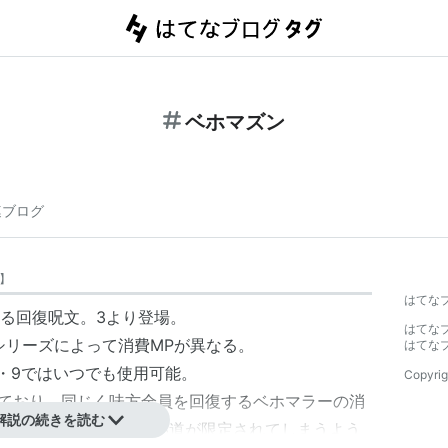
ベホマズン
連ブログ
】
はてな
る回復呪文。3より登場。
はてな
シリーズによって消費MPが異なる。
はてな
8・9ではいつでも使用可能。
Copyrig
昇しており、同じく味方全員を回復するベホマラーの消
解説の続きを読む
るため、ベホマズンの使い道が限定されてしまうよう