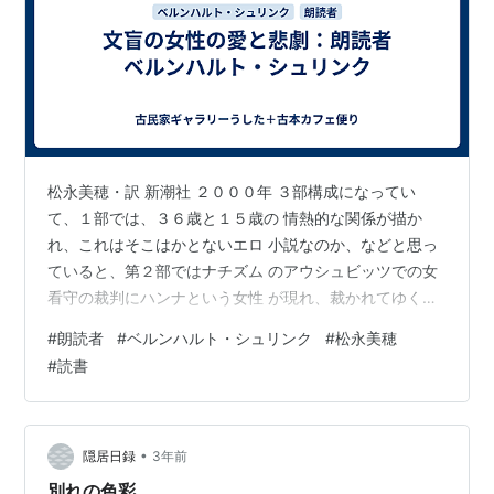
松永美穂・訳 新潮社 ２０００年 ３部構成になってい
て、１部では、３６歳と１５歳の 情熱的な関係が描か
れ、これはそこはかとないエロ 小説なのか、などと思っ
ていると、第２部ではナチズム のアウシュビッツでの女
看守の裁判にハンナという女性 が現れ、裁かれてゆく。
その女性こそ、十五歳の少年と 肉体関係をもった女だ。
#
朗読者
#
ベルンハルト・シュリンク
#
松永美穂
朗読がこの本の大きな鍵となっていくのだが、ハンナ と
#
読書
いう女性は分盲なのだ。文盲であるが故に裁判では、 不
利な状況に陥り、終身刑を言い渡されてしまう。 肉体関
係、それも１５歳ともっていた女性が戦争犯罪人 だった
ことで、罪の意識に苛まれつつ、朗読した テープを少年
•
隠居日録
3年前
だった男が１８年送り続ける。…
別れの色彩