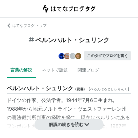
はてなブログ トップ
ベルンハルト・シュリンク
このタグでブログを書く
言葉の解説
ネットで話題
関連ブログ
ベルンハルト・シュリンク
(
読書
)
【
べるんはるとしゅりんく
】
ドイツの作家、公法学者。1944年7月6日生まれ。
1988年から地元ノルトライン・ヴェストファーレン州
の憲法裁判所判事の経験を経て、現在はベルリンにある
解説の続きを読む
フンボルト大学の法学部教授。作家としては、1987年
『ゼルプの裁き』でデビューした。1995年出版の『朗