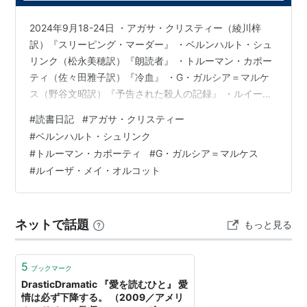
この商品を含むブログ (168件) を見
る
2024年9月18-24日 ・アガサ・クリスティー（綾川梓
訳）『スリーピング・マーダー』 ・ベルンハルト・シュ
リンク（松永美穂訳）『朗読者』 ・トルーマン・カポー
過去の責任と現在の法―ドイツ
の場合
ティ（佐々田雅子訳）『冷血』 ・G・ガルシア＝マルケ
ス（野谷文昭訳）『予告された殺人の記録』 ・ルイー
作者:
ベルンハルトシュリン
ザ・メイ・オルコット（麻生九美訳）『若草物語』 以下
ク,Bernhard Schlink,岩淵達治,中村
#
読書日記
#
アガサ・クリスティー
昌子,藤倉孚子,岩井智子
コメント・ネタバレあり
#
ベルンハルト・シュリンク
出版社/メーカー:
岩波書店
発売日:
2005/02/10
#
トルーマン・カポーティ
#
G・ガルシア＝マルケス
メディア:
単行本
#
ルイーザ・メイ・オルコット
クリック
: 9回
この商品を含むブログ (2件) を見る
ネットで話題
もっと見る
5
ブックマーク
DrasticDramatic 『愛を読むひと』 愛
情は必ず下降する。 （2009／アメリ