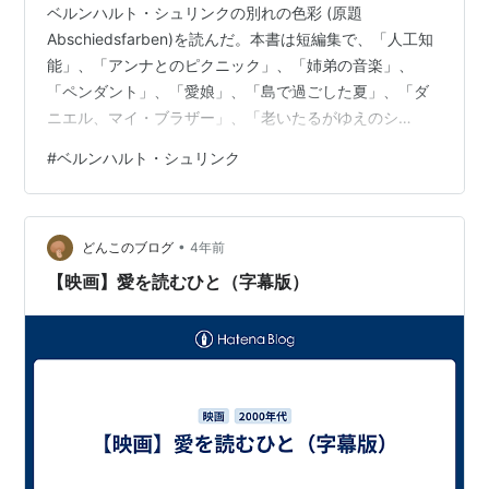
ベルンハルト・シュリンクの別れの色彩 (原題
Abschiedsfarben)を読んだ。本書は短編集で、「人工知
能」、「アンナとのピクニック」、「姉弟の音楽」、
「ペンダント」、「愛娘」、「島で過ごした夏」、「ダ
ニエル、マイ・ブラザー」、「老いたるがゆえのシ
ミ」、「記念日」の9編が収録されている。本の雑誌社の
#
ベルンハルト・シュリンク
【今週はこれを読め！ ミステリー編】記憶を通じて世界
を見る人々〜ベルンハルト・シュリンク短篇集『別れの
色彩』 - 杉江松恋｜WEB本の雑誌を読んで、興味を持っ
•
て読んでみた。カテゴリーはミステリーになっているの
どんこのブログ
4年前
で、ミステリー的な作品かと思ったのもこの本を読んだ
【映画】愛を読むひと（字幕版）
理由のひとつなのだが、ミステリアス…