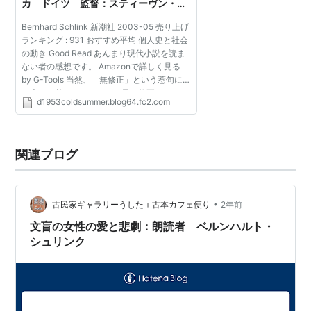
カ ドイツ 監督：スティーヴン・ダ
ルドリー 原作：ベルンハルト・シュ
Bernhard Schlink 新潮社 2003-05 売り上げ
リンク『朗読者』）
ランキング : 931 おすすめ平均 個人史と社会
の動き Good Read あんまり現代小説を読ま
ない者の感想です。 Amazonで詳しく見る
by G-Tools 当然、「無修正」という惹句に
は大きく惹かれたのだが、元々修正するほど
d1953coldsummer.blog64.fc2.com
裸が出てくるわけではないので（裸体はたく
さん出てくるが、性...
関連ブログ
•
古民家ギャラリーうした＋古本カフェ便り
2年前
文盲の女性の愛と悲劇：朗読者 ベルンハルト・
シュリンク