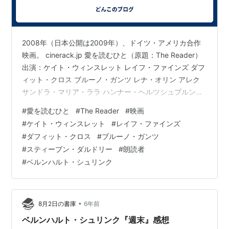
2008年（日本公開は2009年）、ドイツ・アメリカ合作
映画。 cinerack.jp 愛を読むひと（原題：The Reader）
出演：ケイト・ウィンスレット レイフ・ファインズ ダフ
ィット・クロス ブルーノ・ガンツ レナ・オリン アレク
サンドラ・マリア・ララ ハンナー・ヘルツシュプルング
ズザンネ・ロータ ほか 監督：スティーブン・ダルドリー
#
愛を読むひと
#
The Reader
#
映画
原作：『朗読者』ベルンハルト・シュリンク youtu.be 本
#
ケイト・ウィンスレット
#
レイフ・ファインズ
を読み始めたところで、「おや、ドイツ語じゃないね
#
ダフィット・クロス
#
ブルーノ・ガンツ
ぇ」って思った。遅い。 リンク
#
スティーブン・ダルドリー
#
朗読者
#
ベルンハルト・シュリンク
•
8月2日の書庫
6年前
ベルンハルト・シュリンク『週末』感想