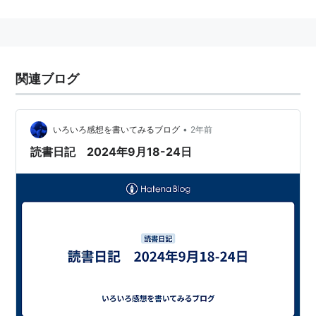
読者』がベストセラーとなり、35の言語に翻訳される
出世作となった。
逃げてゆく愛 (新潮文庫)
関連ブログ
作者:
ベルンハルトシュリン
ク,Bernhard Schlink,松永美穂
出版社/メーカー:
新潮社
•
いろいろ感想を書いてみるブログ
2年前
発売日:
2007/01
メディア:
文庫
読書日記 2024年9月18-24日
購入
: 2人
クリック
: 25回
この商品を含むブログ (14件) を見る
朗読者 (新潮文庫)
作者:
ベルンハルトシュリン
ク,Bernhard Schlink,松永美穂
出版社/メーカー:
新潮社
発売日:
2003/05/28
メディア:
文庫
購入
: 7人
クリック
: 104回