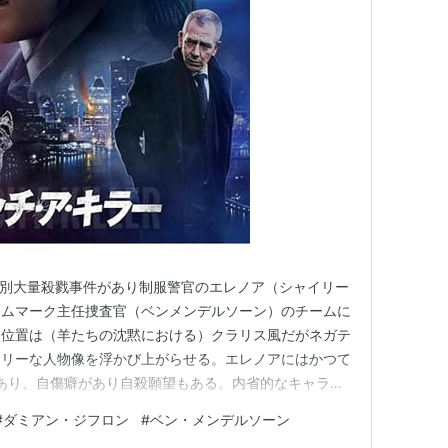
演
V＞ ゲスト出演
出演
ンズ／宿命
（2012） 出演
 出演
2） 出演
無差別大量殺戮事件があり制服警官のエレノア（シャイリー
 出演
ラムマーク主任捜査官（ベンメンデルソーン）のチームに
ち位置は（羊たちの沈黙における）クラリス風だがネガテ
コリーな人物像を浮かび上がらせる。エレノアにはかつて
演
があり、自傷癖があり自殺願望もある。内省的なキャラク
00）＜未＞ 出演
った。エレノアはラムフォードから食事に招かれて、彼が
#
ダミアン・ジフロン
#
ベン・メンデルソーン
0） 出演
かる。ラムフォードはパートナーといるときは穏やかで人