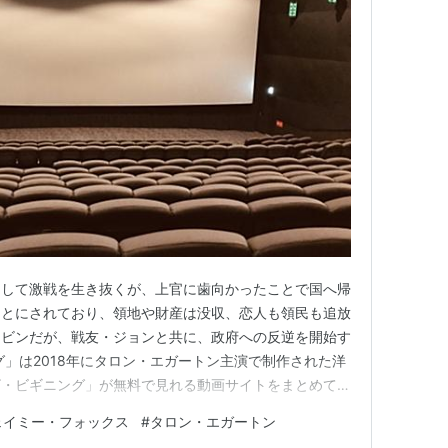
として激戦を生き抜くが、上官に歯向かったことで国へ帰
ことにされており、領地や財産は没収、恋人も領民も追放
ロビンだが、戦友・ジョンと共に、政府への反逆を開始す
グ」は2018年にタロン・エガートン主演で制作された洋
ザ・ビギニング」が無料で見れる動画サイトをまとめてい
料サイトへのリンクもまとめてますけど動画はほぼ確実
ェイミー・フォックス
#
タロン・エガートン
昔よりも違法アップロード動画の取り締まりがずっと厳し