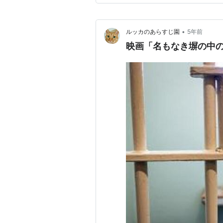
くなってますからね。※私は時
•
ルッカのあらすじ園
5年前
映画「名もなき塀の中