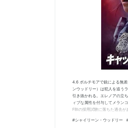
エクソダス：神と王
（2014) 出
GIRLS／ガールズ
2（2013)＜T
名もなき塀の中の王
（2013） 
美しい絵の崩壊
（2013） 出演
プレイス・ビヨンド・ザ・パイ
ジャッキー・コーガン
（2012）
ダークナイト ライジング
（201
ブレイクアウト
（2011） 出演
キラー・エリート
（2011） 出演
デスドール
（2010）＜未＞ 出演
4.6 ボルチモアで銃による
アニマル・キングダム
（2010）
ンウッドリー）は犯人を追う
ノウイング
（2009） 出演
引き抜かれる。エレノアの立
ィブな属性を付与してメラン
ニュー・ワールド
（2005） 出
FBIの採用試験に落ちた過去
Mullet（ボラ釣りエディ）
（20
ターはウッドリーの独壇場だ
#
シャイリーン・ウッドリー
バーティカル・リミット
（200
男と結婚しているゲイだとわ