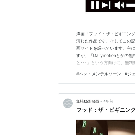
洋画「フッド：ザ・ビギニング
演じた作品です。そしてこの
画サイトを調べています。主にU
すが、『Dailymotionと
と･･･』という方向けに、無
ても違法アップロードされた
#
ベン・メンデルソーン
#
ジ
トでも動画を探してみてくださ
無料サイトで探す場合は以下の
•
無料動画 映画
4年前
フッド：ザ・ビギニン