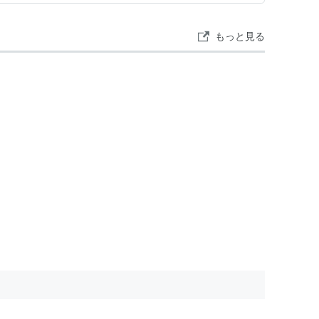
未＞ 出演
しては権力の捨て石で…
もっと見る
4）＜未＞ 出演
1）＜未＞ 出演