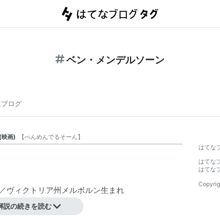
ベン・メンデルソーン
連ブログ
(
映画
)
【
べんめんでるそーん
】
はてな
はてな
はてな
Copyrig
リア／ヴィクトリア州メルボルン生まれ
hn
解説の続きを読む