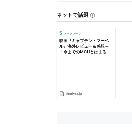
恋する2000マイル
（1997）＜
間味があるが、事件の担当者と
エイミー
（1997） 出演
ネットで話題
ハーモニー
（1996） 出演
リミット／加速する狂気
（199
5
泉のセイレーン
（1993） 出演
ブックマーク
映画『キャプテン・マーベ
スポッツウッド・クラブ
（199
ル』海外レビュー＆感想 ─
君といた丘
（1987） 出演
「今までのMCUとはまるで
違う」驚愕と絶賛相次ぐ ─
MVPは悪役ベン・メンデル
ソーンと猫のグース？ | THE
RIVER
theriver.jp