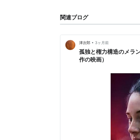
主な作品
関連ブログ
レディ・プレイヤー1
（2018） 
I AM ヒース・レジャー
（2017
•
津次郎
3ヶ月前
ウィンストン・チャーチル／ヒ
孤独と権力構造のメラン
ブラッドライン
（シーズン2）（2
作の映画）
ウーナ
（2016） 出演
ローグ・ワン／スター・ウォー
ブラッドライン
（シーズン2）（2
ワイルド・ギャンブル
（2015
スロウ・ウェスト
（2015）＜未
ブラッドライン
（シーズン1）（2
スロウ・ウェスト
（2015） 出演
ブラック・シー
（2014） 出演
ロスト・リバー
（2014） 出演