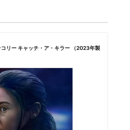
出演
）＜未＞ 出演
トラーから世界を救った男
（2017） 出演
コリー キャッチ・ア・キラー （2023年製
016）＜TV＞ 出演
ズ・ストーリー
（2016） 出演
016）＜TV＞ 出演
）＜未＞ 出演
＞ 出演
015）＜TV＞ 出演