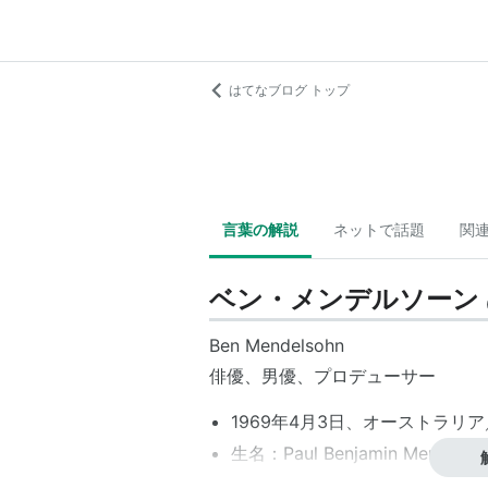
はてなブログ トップ
言葉の解説
ネットで話題
関
ベン・メンデルソーン
Ben Mendelsohn
俳優、男優、プロデューサー
1969年4月3日、オーストラ
生名：Paul Benjamin Mendelso
身長：183 cm