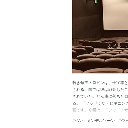
若き領主・ロビンは、十字軍
される。国では彼は戦死した
されていた。どん底に落ちた
る。 「フッド：ザ・ビギニン
画です。今回は、「フッド：
ます。 一応、記事の最後に無
#
ベン・メンデルソーン
#
ジ
に見つからないと思います。