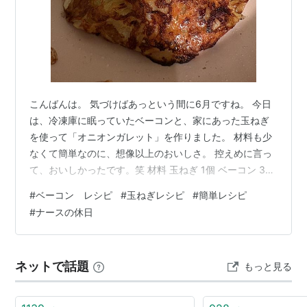
こんばんは。 気づけばあっという間に6月ですね。 今日
は、冷凍庫に眠っていたベーコンと、家にあった玉ねぎ
を使って「オニオンガレット」を作りました。 材料も少
なくて簡単なのに、想像以上のおいしさ。 控えめに言っ
て、おいしかったです。笑 材料 玉ねぎ 1個 ベーコン 3〜
5枚 片栗粉 大さじ2 コンソメ 小さじ1 チーズ 好きなだけ
#
ベーコン レシピ
#
玉ねぎレシピ
#
簡単レシピ
バター 適量 作り方 ① 玉ねぎ1個を薄切りにする。 ②
#
ナースの休日
ボウルに玉ねぎ、食べやすい大きさに切ったベーコン、
片栗粉大さじ2、コンソメ小さじ1を入れて混ぜる。 ③
フライパンにバターを引き、②の半量を広げる。 ④ そ
ネットで話題
もっと見る
の上にチーズを好きなだけのせる。 ⑤ 残りの半量を重
ね…