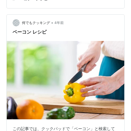
ピ3＞低糖質！おからのスパニッシュオムレツ ＜レシピ4
＞低糖質☆しめじベーコンのマヨネーズ炒め ＜レシピ5
＞低糖質☆トーストで油揚げクロックムッシュ ＜レシピ
6＞低糖質☆えのきと水菜とベーコンの炒め物 ＜レシピ7
•
何でもクッキング
4年前
＞低糖質ミニチーズマ…
ベーコン レシピ
この記事では、クックパッドで「ベーコン」と検索して