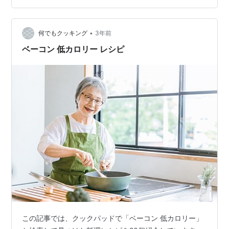
み焼き ＜レシピ4＞牛乳大量消費！ほうれん草のミルク
スープ ＜レシピ5＞ミニトマトのチーズ焼きでトマト大
量消費 ＜レシピ6＞簡単！白菜とベーコンのとろ〜り塩
•
何でもクッキング
3年前
あんかけ ＜レシピ7＞デパ地…
ベーコン 低カロリー レシピ
この記事では、クックパッドで「ベーコン 低カロリー」