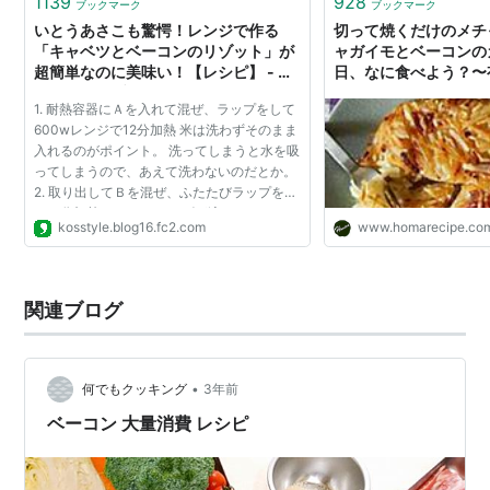
1139
928
ブックマーク
ブックマーク
いとうあさこも驚愕！レンジで作る
切って焼くだけのメチ
「キャベツとベーコンのリゾット」が
ャガイモとベーコンのガ
超簡単なのに美味い！【レシピ】 - ラ
日、なに食べよう？〜
イフハックブログKo's Style
ら～
1. 耐熱容器にＡを入れて混ぜ、ラップをして
600wレンジで12分加熱 米は洗わずそのまま
入れるのがポイント。 洗ってしまうと水を吸
ってしまうので、あえて洗わないのだとか。
2. 取り出してＢを混ぜ、ふたたびラップをし
て２分加熱 バターやチーズが溶け、キャベツ
kosstyle.blog16.fc2.com
www.homarecipe.co
もいい感じに。 3. 皿に盛り付け、黒こしょ
うをふって完...
関連ブログ
•
何でもクッキング
3年前
ベーコン 大量消費 レシピ