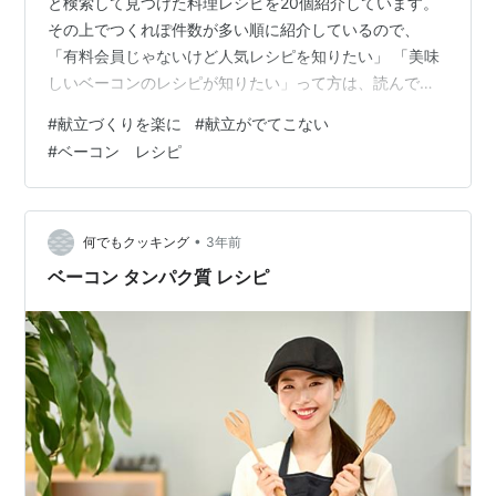
と検索して見つけた料理レシピを20個紹介しています。
その上でつくれぽ件数が多い順に紹介しているので、
「有料会員じゃないけど人気レシピを知りたい」 「美味
しいベーコンのレシピが知りたい」って方は、読んでい
ってください。 ＜レシピ1＞エノキ・エリンギのベーコン
#
献立づくりを楽に
#
献立がでてこない
巻き ＜レシピ2＞簡単♪ ほうれん草とベーコンのソテイ
#
ベーコン レシピ
＜レシピ3＞簡単＆低カロ♥♡里芋もっちりグラタン ＜
レシピ4＞Ｐナッツバター蜂蜜ベーコン＊トースト ＜レ
シピ5＞＊カロリーオフ♪青梗菜のクリームパスタ＊ ＜レ
シピ6＞法蓮草とベーコンの柚子胡椒クリームパスタ ＜
•
何でもクッキング
3年前
レシピ7＞カロリー控えめ…
ベーコン タンパク質 レシピ