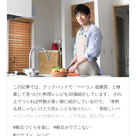
この記事では、クックパッドで「ベーコン 低糖質」と検
索して見つけた料理レシピを20個紹介しています。 その
上でつくれぽ件数が多い順に紹介しているので、「有料
会員じゃないけど人気レシピを知りたい」 「美味しいベ
ーコンのレシピが知りたい」って方は、読んでいってく
ださい。 ＜レシピ1＞高野豆腐グラタン（低糖質） ＜レ
#
献立づくりを楽に
#
献立がでてこない
シピ2＞低糖質 おからグラタン 糖質制限に最適！ ＜レシ
#
ベーコン レシピ