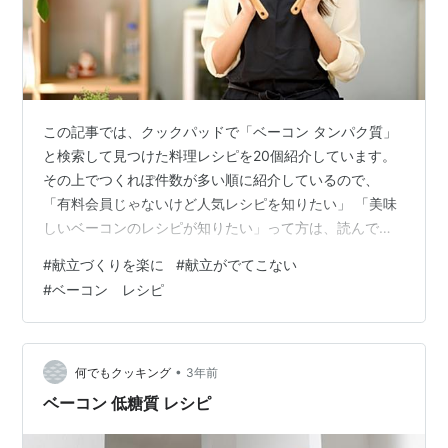
この記事では、クックパッドで「ベーコン タンパク質」
と検索して見つけた料理レシピを20個紹介しています。
その上でつくれぽ件数が多い順に紹介しているので、
「有料会員じゃないけど人気レシピを知りたい」 「美味
しいベーコンのレシピが知りたい」って方は、読んでい
ってください。 ＜レシピ1＞簡単☆オクラ＆ベーコン＆
#
献立づくりを楽に
#
献立がでてこない
卵のバター炒め ＜レシピ2＞✿ブロッコリーベーコンのマ
#
ベーコン レシピ
ヨトースト✿ ＜レシピ3＞カリカリベーコンと温玉のサラ
ダ ＜レシピ4＞カリカリベーコンとクルトンのサラダ ＜
レシピ5＞☆ベーコンとえのきでスクランブルエッグ☆
＜レシピ6＞ベーコンエッグトースト ＜レシピ7＞簡単＊
•
何でもクッキング
3年前
ブロッコリーとベーコンの…
ベーコン 低糖質 レシピ