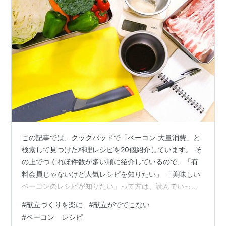
この記事では、クックパッドで「ベーコン 大量消費」と
検索して見つけた料理レシピを20個紹介しています。 そ
の上でつくれぽ件数が多い順に紹介しているので、「有
料会員じゃないけど人気レシピを知りたい」 「美味しい
ベーコンのレシピが知りたい」って方は、読んでいって
ください。 ＜レシピ1＞じゃがいも大量消費に！じゃがい
#
献立づくりを楽に
#
献立がでてこない
もガレット ＜レシピ2＞水菜大量消費♡ベーコンのにん
#
ベーコン レシピ
にく醤油炒め ＜レシピ3＞サニーレタス大量消費☆お好