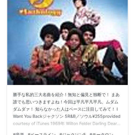
勝手な私的三大名曲を紹介！無知と偏見と独断で！ まあ
誰でも思いつきますよね！今回は平凡平凡平凡、ムダム
ダムダァ！ 知らなかった人はベースに注目してみて！ I
Want You Backジャクソン 5R&B／ソウル¥255provided
courtesy of iTunes 1969年 Wilton Felder Darling Dearジ
ャクソン 5ポップ¥255provided courtesy of iTunes
#
音楽
#
ベースライン
#
ジャクソン5
#
モータウン