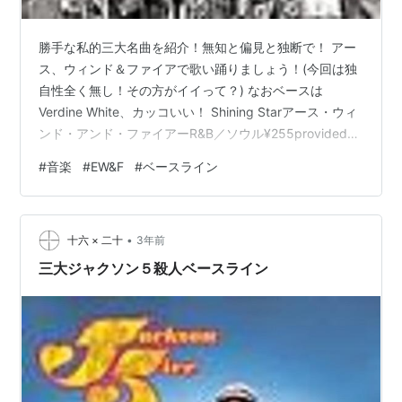
勝手な私的三大名曲を紹介！無知と偏見と独断で！ アー
ス、ウィンド＆ファイアで歌い踊りましょう！(今回は独
自性全く無し！その方がイイって？) なおベースは
Verdine White、カッコいい！ Shining Starアース・ウィ
ンド・アンド・ファイアーR&B／ソウル¥255provided
courtesy of iTunes 1975年1月発表 宇宙のファンタジー
#
音楽
#
EW&F
#
ベースライン
アース・ウィンド・アンド・ファイアーR&B／ソウル
¥255provided courtesy of iTunes 1978年1月発表。一時
期エスエフ界で「ファンタシー」読みが流行ったよね…
•
セプテンバーアース・ウィンド・アンド・フ…
十六 × 二十
3年前
三大ジャクソン５殺人ベースライン