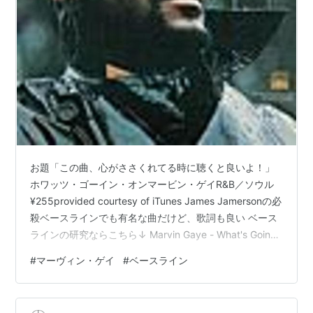
お題「この曲、心がささくれてる時に聴くと良いよ！」
ホワッツ・ゴーイン・オンマービン・ゲイR&B／ソウル
¥255provided courtesy of iTunes James Jamersonの必
殺ベースラインでも有名な曲だけど、歌詞も良い ベース
ラインの研究ならこちら↓ Marvin Gaye - What's Going
On | Best Of Bass Lines | James Jamerson | Julia
#
マーヴィン・ゲイ
#
ベースライン
https://youtu.be/e4_QDyvWtR4?
si=0iN9xEz7zUE6I4RQ