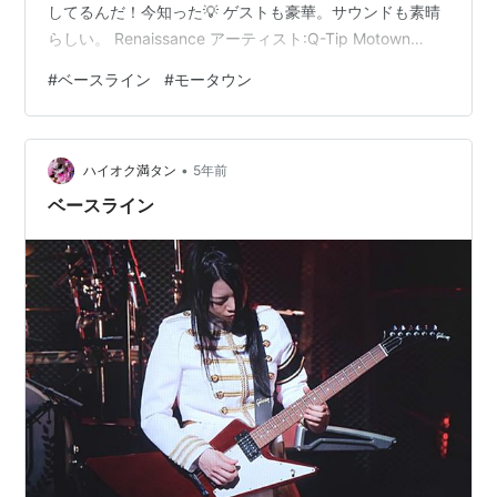
してるんだ！今知った💡 ゲストも豪華。サウンドも素晴
らしい。 Renaissance アーティスト:Q-Tip Motown
Amazon www.youtube.com これは、チャック・レイニ
#
ベースライン
#
モータウン
ースタイルじゃないけどドゥクドゥドゥクドゥクって16
分音符で押してくる感じ。 音の暴れ具合が良い存在感で
すね。 このベースラインが、まんま曲のリフになってい
•
る。ラップもの韻律もこのリズムに沿ってる。get down!
ハイオク満タン
5年前
って みんなで歌ってるし。 ベ…
ベースライン