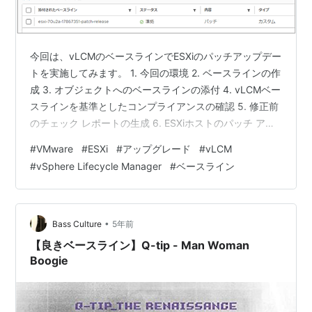
今回は、vLCMのベースラインでESXiのパッチアップデー
トを実施してみます。 1. 今回の環境 2. ベースラインの作
成 3. オブジェクトへのベースラインの添付 4. vLCMベー
スラインを基準としたコンプライアンスの確認 5. 修正前
のチェック レポートの生成 6. ESXiホストのパッチ アッ
プデート（ベースラインによるホストの修正） 1. 今回の
#
VMware
#
ESXi
#
アップグレード
#
vLCM
環境 vCenter Cerver: 7.0 U3a build-18778458ESXi:
#
vSphere Lifecycle Manager
#
ベースライン
ESXi 7.0 U1 build-16850804 (アップグレード前)ESXi:
ESXi 7.0 U2a build-17867351 (アッ…
•
Bass Culture
5年前
【良きベースライン】Q-tip - Man Woman
Boogie