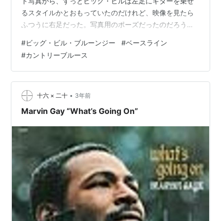
ト写真から、ずっとビッグ・ビルは左足にギターを乗せ
るスタイルかとおもっていたのだけれど、映像を見たら
ふつうに右足だった。写真用のポーズだったのだろう
か。 いくつかの音源で鳴っている高い打撃音は、タップ
#
ビッグ・ビル・ブルーンジー
#
ベースライン
シューズだとおもうが、ちょっとはっきりしない。タッ
#
カントリーブルース
プシューズだとしたら、テンポがはやいので、つま先と
かかとで交互に踏んでいるとおもう。 ビッグ・ビルの親
指は、複弦をひいているというだけでなく、スラップに
もなっているようなかんじである。手の角度をかえたり
•
十六 × 二十
3年前
してみたものの、うまく再現できない…
Marvin Gay “What’s Going On”