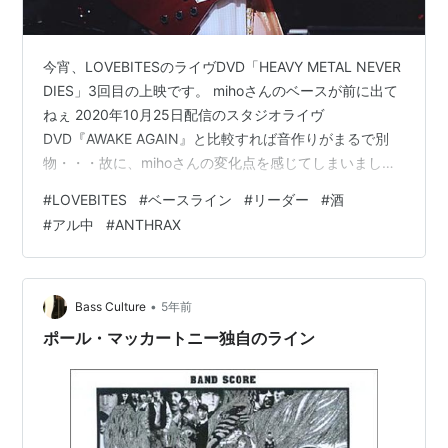
今宵、LOVEBITESのライヴDVD「HEAVY METAL NEVER
DIES」3回目の上映です。 mihoさんのベースが前に出て
ねぇ 2020年10月25日配信のスタジオライヴ
DVD『AWAKE AGAIN』と比較すれば音作りがまるで別
物・・・故に、mihoさんの変化点を感じてしまいまし
た。 あの作品はリーダーありきの音作り ANTHRAXの再
#
LOVEBITES
#
ベースライン
#
リーダー
#
酒
来だぁ！と思った、当時のわてくしが切ない今宵でもあ
#
アル中
#
ANTHRAX
ります。 今宵まだ酒が足りない！！！ 嘘です、丁度良い
です、制御できるのでアル中ではないですｗｗｗ
•
Bass Culture
5年前
ポール・マッカートニー独自のライン