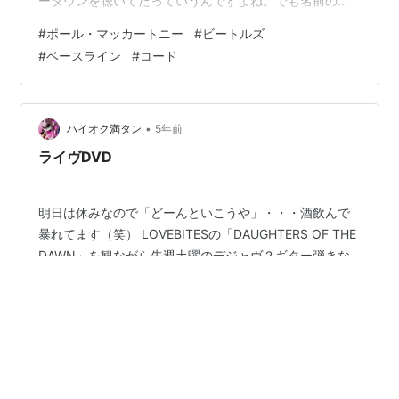
ータウンを聴いてたっていうんですよね。でも名前の表
記がなかったので、ベーシストがわからなかったと。 な
#
ポール・マッカートニー
#
ビートルズ
ので、少し微妙にモータウンノリが出る時もあります
#
ベースライン
#
コード
が・・。消化の仕方が独特で リズムも違いますからね。
（だから後のビートルズ好きの英国バンドがモータウン
を取り入れていくのは必然と言えるかも） クリシェ（ベ
ースが順々に下降する常套手段）も結構使います。作曲
•
ハイオク満タン
5年前
する人らしい発想。 もろに出ているの…
ライヴDVD