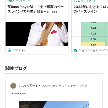
988
770
ブックマーク
ブックマーク
英Bass Player誌 「史上最高のベー
2022年におけるフロ
スライン TOP40」発表 - amass
のベースライン
amass.jp
engineering.linecorp
関連ブログ
•
ドバラダ飛空船〜ブルースからハワイまで〜
3年前
へーへー