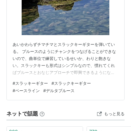
あいかわらずチマチマとスラックキーギターを弾いてい
る。 ブルースのようにチャンクをつなげることができな
いので、曲単位で練習しているせいか、わりと飽きな
い。スラックキーも形式はシンプルなので、慣れてくれ
ばブルースとおなじアプローチで即興できるようになる
だろう。 オープンチューニングだと指板上の音の関係が
#
スラッキーギター
#
スラックキーギター
かわるので、これでパッとコードをおさえられるように
#
ベースライン
#
デルタブルース
なって、指がクリシェを覚えてくれれば、それっぽくな
りそうな気がする。 むしろオルタネイトベースではな
く、モノトニックにすれば、ハワイアンデルタのような
ネットで話題
もっと見る
ことができるかも。これもスラックキーの形式とともに
要継続追究。 以上、報告おわり。