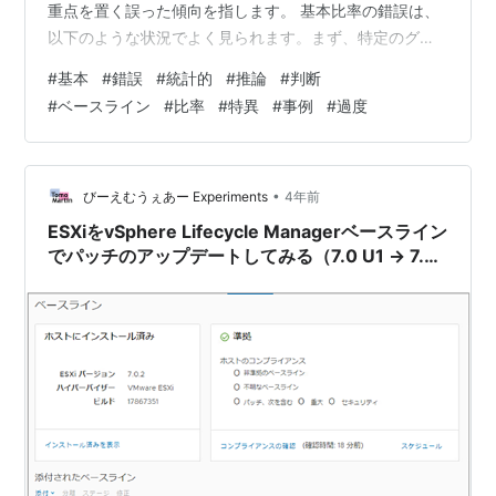
重点を置く誤った傾向を指します。 基本比率の錯誤は、
以下のような状況でよく見られます。まず、特定のグル
ープや状況の事前確率（ベースレート）が与えられま
#
基本
#
錯誤
#
統計的
#
推論
#
判断
す。次に、特定の情報や証拠が提示されます。しかし、
#
ベースライン
#
比率
#
特異
#
事例
#
過度
基本比率の錯誤を犯す人々は、特定の情報に過度に注目
し、ベースレートを適切に考慮しない傾向があります。
結果として、推論や判断が誤った方向に偏る可能性があ
ります。 例えば、ある病気の発生率が非常に低いと知ら
•
びーえむうぇあー Experiments
4年前
れている状況を考えてみましょ…
ESXiをvSphere Lifecycle Managerベースライン
でパッチのアップデートしてみる（7.0 U1 → 7.0
U2a）