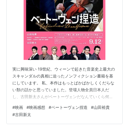
実に興味深い 19世紀、ウィーンで起きた音楽史上最大の
スキャンダルの真相に迫ったノンフィクション書籍を基
にしています。 私、本作はもっとばかばかしくくだらな
い類の話かと思っていました。登場人物全員日本人だ
し、古田新太さんがベートーヴェンだなんていくら何で
も変！と思ってしまったものですから。 けれど本作、と
#
映画
#
映画感想
#
ベートーヴェン捏造
#
山田裕貴
ある高校音楽教師が生徒にベートーヴェンの真実を語
#
古田新太
る、という作りだったので、なるほど、それならあなが
ちばかばかしいということでもないか・・・と、思い直