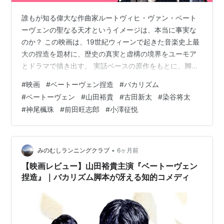
誰もが知る偉大な作曲家ルートヴィヒ・ヴァン・ベート
ーヴェンの聖なる天才というイメージは、本当に事実な
のか？ この映画は、19世紀ウィーンで起きた音楽史上最
大の捏造を題材に、歴史の真実と虚構の境界をユーモア
とドラマで描き出す。 実話ベースの原作をもとに、脚本
は人気芸人・バカリズムが担当し、観る者の常識を挑発
#
映画
#
ベートーヴェン捏造
#
バカリズム
する衝撃作だ。 ※本ページはネタバレを含みます。 ※本
#
ベートーヴェン
#
山田裕貴
#
古田新太
#
染谷将太
ページはプロモーションが含まれています。 作品概要 主
#
神尾楓珠
#
前田旺志郎
#
小澤征悦
な出演者 / キャスト 全編ネタバレあらすじ この作品が伝
えたかったこと 実話ベース？フィクション？ まとめ 作
品概要 作品名：『ベートーヴェン捏造』 公開日：2025
年9月12日（金）…
•
みのむしランニングクラブ
6ヶ月前
【映画レビュー】山田裕貴主演『ベートーヴェン
捏造』｜バカリズム脚本が冴える知的コメディ