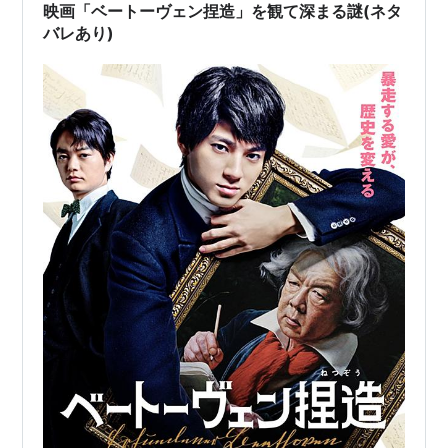
イルスの集団感染が発生し…
映画「ベートーヴェン捏造」を観て深まる謎(ネタ
バレあり)