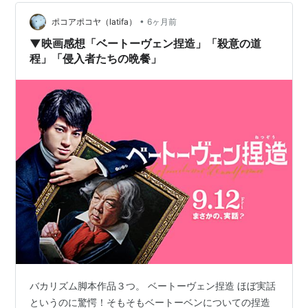
して見ることに。 本作の主人公となるのは、ベートーヴ
ェンの秘書を務めたシンドラー（山田裕貴）。彼はもと
•
ポコアポコヤ（latifa）
6ヶ月前
もとヴァイオリン弾きでもあり、すでに音楽界で…
▼映画感想「ベートーヴェン捏造」「殺意の道
程」「侵入者たちの晩餐」
バカリズム脚本作品３つ。 ベートーヴェン捏造 ほぼ実話
というのに驚愕！そもそもベートーベンについての捏造