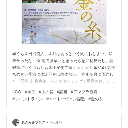
早くも４日目突入、４月はあっという間におしまい。😆
早かったな～💦 雨で肌寒いと思ったら急に初夏だし、花
観賞に行くつもりも気圧変化で頭クラクラ！(≧▽≦) 気持
ちの良い季節に体調不良は勿体無い。 昨年９月に予約し
た「国宝 上 青春篇」がこのタイミングで用意され、この
春『鎌倉甘縄明神宮』を訪ねた時、川端康成の小説『山
#
GW
#
国宝
#
山の音
#
読書
#
アマプラ観賞
の音』の主人公宅の裏山に甘縄明神宮が描かれていると
#
フロントライン
#
ベートーヴェン捏造
#
金の糸
知り予約した。この２冊、GW中に頑張って読む予定で
す。💦 こんな時に限ってアマプラ覗いて『フロントライ
ン』『ベートーヴェン捏造』『金の糸』夜中にひっそり
鑑賞。😂 『フロントライン』 2020年2月に新型コロナウ
•
あさみみブログ
5ヶ月前