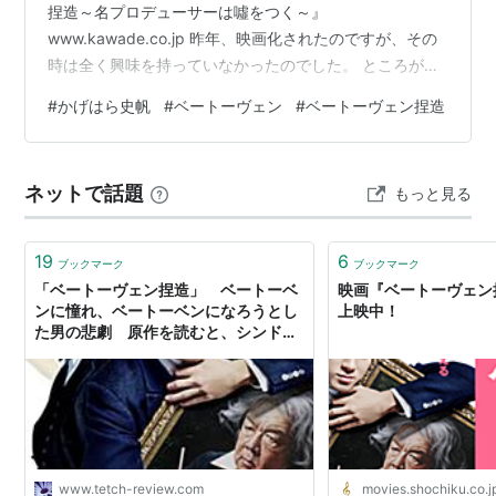
捏造～名プロデューサーは噓をつく～』
www.kawade.co.jp 昨年、映画化されたのですが、その
時は全く興味を持っていなかったのでした。 ところが、
なんとなく地元の図書館に本がありましたので、借りて
#
かげはら史帆
#
ベートーヴェン
#
ベートーヴェン捏造
読んだという次第。 いや～、衝撃でしたね。 これ、いつ
の時代にも起こりえる事実の捏造、嘘の上塗り、何が真
実なのかわからなくなることがあったのでして、 こと、
ネットで話題
もっと見る
クラシック音楽のことでしたから、私は一気に驚きなが
ら読み切ったということです。 今知られているベートー
ヴェンの有名な逸話は、疑ってみた…
19
6
ブックマーク
ブックマーク
「ベートーヴェン捏造」 ベートーベ
映画『ベートーヴェン
ンに憧れ、ベートーベンになろうとし
上映中！
た男の悲劇 原作を読むと、シンドラ
ーの内面により迫れる - てっちレビュ
ー
www.tetch-review.com
movies.shochiku.co.j