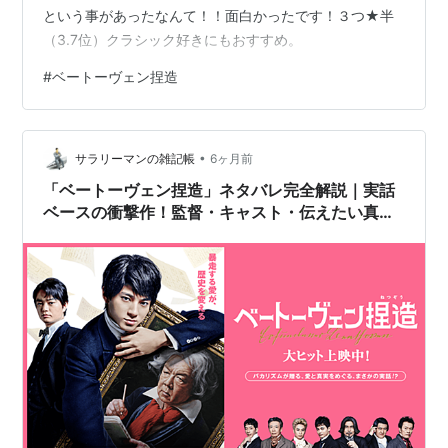
という事があったなんて！！面白かったです！３つ★半
（3.7位）クラシック好きにもおすすめ。
#
ベートーヴェン捏造
•
サラリーマンの雑記帳
6ヶ月前
「ベートーヴェン捏造」ネタバレ完全解説｜実話
ベースの衝撃作！監督・キャスト・伝えたい真実
を徹底レビュー