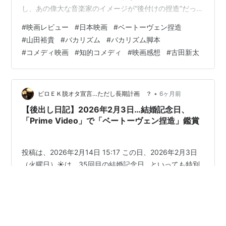
し、あの偉大な音楽家のイメージが“後付けの捏造”だった
としたら？」 そんな大胆な設定を、驚くほど淡々と、そ
#
映画レビュー
#
日本映画
#
ベートーヴェン捏造
して妙にリアルに描く映画 『ベートーヴェン捏造』。 脚
#
山田裕貴
#
バカリズム
#
バカリズム脚本
本はバカリズム、主演は 山田裕貴。 この組み合わせだけ
#
コメディ映画
#
知的コメディ
#
映画感想
#
古田新太
で、もう期待値はかなり高めです。 ベートーヴェン捏造
山田裕貴 Amazon 山田裕貴がハマりすぎている理由 本作
で山田裕貴が演じるのは、 「決して目立たないが、…
•
ピロＥＫ脱オタ宣言…ただし長期計画 ？
6ヶ月前
【後出し日記】2026年2月3日…結婚記念日、
「Prime Video」で「ベートーヴェン捏造」鑑賞