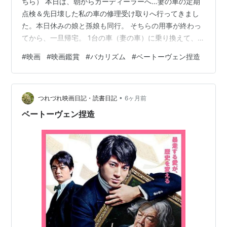
ちら） 本日は、朝からカーディーラーへ…妻の車の定期
点検＆先日壊した私の車の修理受け取りへ行ってきまし
た。本日休みの娘と孫娘も同行。 そちらの用事が終わっ
てから、一旦帰宅。 1台の車（妻の車）に乗り換えて、先
刻までいたカーディーラーの対面にある、数週前にも行
#
映画
#
映画鑑賞
#
バカリズム
#
ベートーヴェン捏造
った「京寿司 門司店」🍣で昼食。 あとは「ブックセンタ
ークエスト 門司大里店」「マックスバリュ門司西店」に
寄って帰った日です。 以下は、映画鑑賞記録🎥 ランキン
•
グ参加中映画（←クリック感謝） ランキング参加中goo
つれづれ映画日記・読書日記
6ヶ月前
からきました（←クリック感謝） ランキング参加中映画
ベートーヴェン捏造
のレビューブロ…