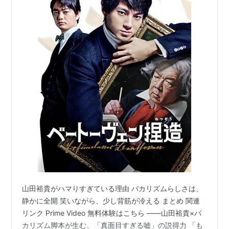
山田裕貴がハマりすぎている理由 バカリズムらしさは、
静かに全開 笑いながら、少し背筋が冷える まとめ 関連
リンク Prime Video 無料体験はこちら ――山田裕貴×バ
カリズム脚本が生む、「真面目すぎる嘘」の説得力 「も