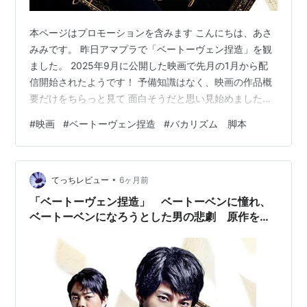
本ページはプロモーションを含みます こんにちは、あさ
みみです。 昨日アマプラで「ベートーヴェン捏造」を観
ました。 2025年9月に公開した映画で先月の1月から配
信開始されたようです！ 予備知識はなく、映画の作品概
要だけをちらっと見て 面白そうだと思い見始めました。
古田新太さんがベートーヴェン役だし、 コメディのカテ
#
映画
#
ベートーヴェン捏造
#
バカリズム 脚本
ゴリーだし 結構大笑いする感じかと思いきや、 意外とじ
っくりお話が進んでいく展開 この作品は 山田裕貴さん演
じる中学の音楽教師が 生徒にベートーヴェンの話をする
•
ところから始まります。 そして時代がさかのぼり、 ベー
てっちレビュー
6ヶ月前
トーヴェンが生きていた頃のヨーロッパへと お話が切り
「ベートーヴェン捏造」 ベートーベンに憧れ、
替わっていく展開…
ベートーベンになろうとした男の悲劇 原作を読
むと、シンドラーの内面により迫れる （名作考
察）