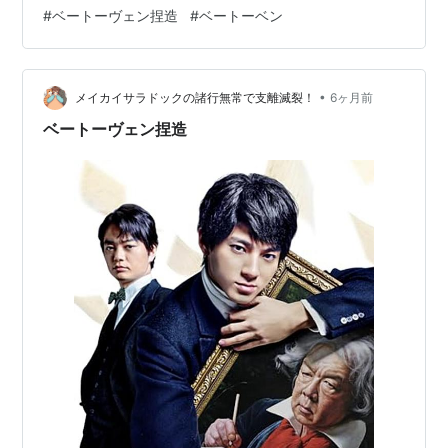
論考「ベートーヴェン捏造 名プロデューサーは嘘をつ
#
ベートーヴェン捏造
#
ベートーベン
く」（かげはら史帆）も、Amazonで買って読んだ。
www.youtube.com ベートーヴェン捏造 名プロデューサ
ーは嘘をつく (河出文庫) 作者:かげはら史帆 河出書房新
•
社 Amazon あのベートーベンの秘書で、伝記を書いた男
メイカイサラドックの諸行無常で支離滅裂！
6ヶ月前
シンドラーの物語。 ベートーベンを英雄とし…
ベートーヴェン捏造