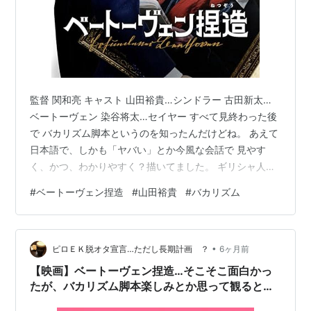
監督 関和亮 キャスト 山田裕貴…シンドラー 古田新太…
ベートーヴェン 染谷将太…セイヤー すべて見終わった後
で バカリズム脚本というのを知ったんだけどね。 あえて
日本語で、しかも「ヤバい」とか今風な会話で 見やす
く、かつ、わかりやすく？描いてました。 ギリシャ人の
「テルマエロマエ」も日本語で喋るから 同じだね、って
#
ベートーヴェン捏造
#
山田裕貴
#
バカリズム
思ったしｗ ベートーヴェン死後の本について 翻弄してい
く話です。 主人公は一時期ベートーヴェンのお世話をし
ていた 元秘書シンドラー視点＆語り。 コレを見て思った
•
んだけど 著者同士の「真実」と「事実」の違いなんだよ
ピロＥＫ脱オタ宣言…ただし長期計画 ？
6ヶ月前
ね。 シンドラーが「ちょっとぐらいならいいだろう」と
【映画】ベートーヴェン捏造…そこそこ面白かっ
秘書やってた時期…
たが、バカリズム脚本楽しみとか思って観ると期
待外れになるので注意