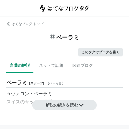
はてなブログ トップ
ベーラミ
このタグでブログを書く
言葉の解説
ネットで話題
関連ブログ
ベーラミ
(
スポーツ
)
【
べーらみ
】
→
ヴァロン・ベーラミ
スイスのサッカー選手
解説の続きを読む