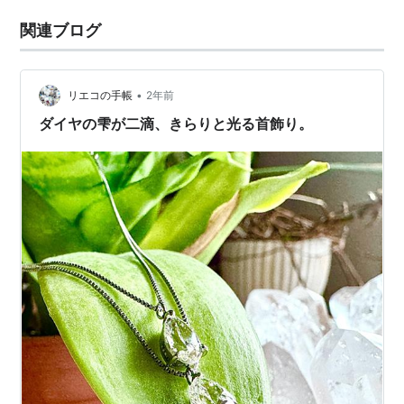
関連ブログ
•
リエコの手帳
2年前
ダイヤの雫が二滴、きらりと光る首飾り。