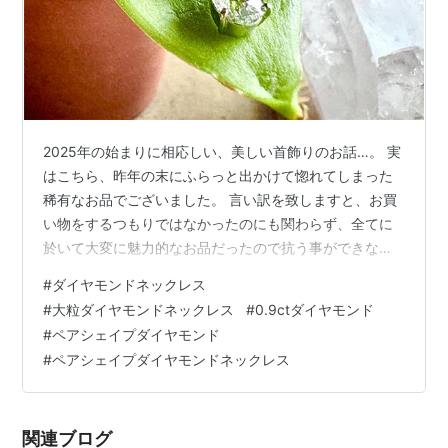
2025年の始まりに相応しい、美しい首飾りのお話…。 実
はこちら、昨年の末にふらっと出かけて惚れてしまった
稀有なお品でございました。 言い訳を致しますと、お買
い物をするつもりではなかったのにも関わらず、全てに
於いて大変に魅力的なお品だったので抗う事ができなか
ったという事です(笑) これは手中に収めて置くべきであ
#
ダイヤモンドネックレス
ろう、と友だち数名も含め満場一致でありました為、購
#
大粒ダイヤモンドネックレス
#
0.9ctダイヤモンド
入に踏み切る事になりました。 クリスマスシーズンのお
#
ペアシェイプダイヤモンド
買い物を済ませ、ホクホクした気分のある日の出来事で
#
ペアシェイプダイヤモンドネックレス
す。 「来年の誕生日あたりには、耳にぶら下がるダイヤ
モンドの耳飾りが欲しいなァ…。」 ふと、このように思
いました。 「ぶら下がるダイヤモ…
関連ブログ