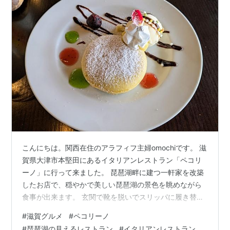
こんにちは。関西在住のアラフィフ主婦omochiです。 滋
賀県大津市本堅田にあるイタリアンレストラン「ペコリ
ーノ」に行って来ました。 琵琶湖畔に建つ一軒家を改築
したお店で、穏やかで美しい琵琶湖の景色を眺めながら
食事が出来ます。 玄関で靴を脱いでスリッパに履き替え
入店します。誰かのお家にお邪魔したみたいで、何だか
#
滋賀グルメ
#
ペコリーノ
ほっこりしました。 場所は滋賀県の観光名所「浮御堂」
#
琵琶湖の見えるレストラン
#
イタリアンレストラン