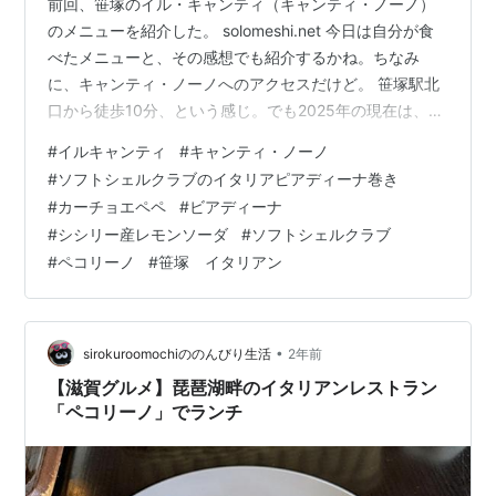
前回、笹塚のイル・キャンティ（キャンティ・ノーノ）
のメニューを紹介した。 solomeshi.net 今日は自分が食
べたメニューと、その感想でも紹介するかね。ちなみ
に、キャンティ・ノーノへのアクセスだけど。 笹塚駅北
口から徒歩10分、という感じ。でも2025年の現在は、建
物が再開発とかで閉店？らしい。笹塚の本店は営業して
#
イルキャンティ
#
キャンティ・ノーノ
いるみたい。 キャンティ本店｜笹塚のイタリアン、ラン
#
ソフトシェルクラブのイタリアピアディーナ巻き
チに是非！ www.chianti.co.jp 本店も笹塚駅の北口、十号
#
カーチョエペペ
#
ビアディーナ
坂を通っていって行ける感じかな。 自分が訪れたのは、
#
シシリー産レモンソーダ
#
ソフトシェルクラブ
閉店したキャンティ・ノーノの方。豊富なメニュー、フ
#
ペコリーノ
#
笹塚 イタリアン
ライドチキンも食べたかった。下戸の自分には関係ない
が…
•
sirokuroomochiののんびり生活
2年前
【滋賀グルメ】琵琶湖畔のイタリアンレストラン
「ペコリーノ」でランチ