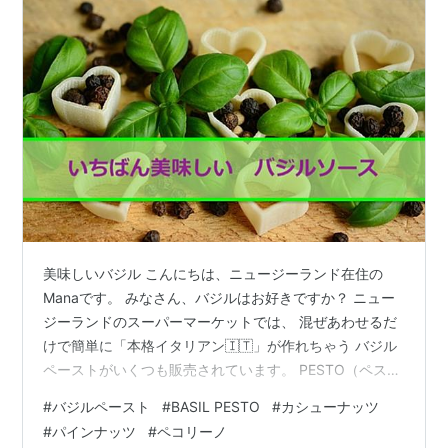
美味しいバジル こんにちは、ニュージーランド在住の
Manaです。 みなさん、バジルはお好きですか？ ニュー
ジーランドのスーパーマーケットでは、 混ぜあわせるだ
けで簡単に「本格イタリアン🇮🇹」が作れちゃう バジル
ペーストがいくつも販売されています。 PESTO（ペス
ト）と呼ばれ、 バジル、松の実、ニンニクをすり潰した
#
バジルペースト
#
BASIL PESTO
#
カシューナッツ
ペーストに チーズがブレンドされています。 フレッシュ
#
パインナッツ
#
ペコリーノ
バジルをお庭で育てられたらいいですが、 そうでない方