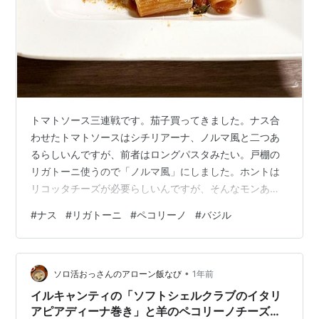
トマトソース三連戦です。茄子買ってきました。ナス合
わせたトマトソースはシチリアーナ、ノルマ風と二つあ
るらしいんですが、前者はロングパスタみたい。戸棚の
リガトーニ使うので「ノルマ風」にしました。ホントは
リコッタチーズが必要らしいんですが、そんなモンある
訳ないのでペコリーノで代用です。 まずは、揚げナスを
#
ナス
#
リガトーニ
#
ペコリーノ
#
バジル
作ります。フツーのサラダ油で揚げ焼きです。 ベランダ
でモギってきたバジル、あと、先輩からいただいた「赤
ニンニク＠船橋」使います。ピッコロぺぺは1.5個使い。
•
ペコリーノ、細か目に削って掛けてみました。昨日に引
ソロ活おっさんのアローン飯なび
1年前
き続き、チョー美味しいです。何だろ？特別なコト何も
イルキャンティの「ソフトシェルクラブのイタリ
やってないんですが。バジルで締めたシャー…
アピアディーナ巻き」と羊のペコリーノチーズを