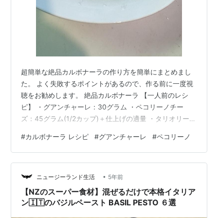
超簡単な絶品カルボナーラの作り方を簡単にまとめまし
た。 よく失敗するポイントがあるので、作る前に一度視
聴をお勧めします。 絶品カルボナーラ 【一人前のレシ
ピ】 ・グアンチャーレ：30グラム ・ペコリーノチー
ズ：45グラム(1/2カップ)＋仕上げの適量 ・タリオリー
ニ：100～120グラム ・卵：2個（黄身だけ2個） ・白ワ
#
カルボナーラ レシピ
#
グアンチャーレ
#
ペコリーノ
イン：大さじ１ ・黒コショウ：適量 【二人前のレシピ】
・グアンチャーレ：60グラム ・ペコリーノチーズ：90
グラム(1カップ)＋仕上げの適量 ・タリオリーニ：200～
•
240グラム ・卵：3個（黄身だけ2個、白身ごと1個） ・
ニュージーランド生活
5年前
白ワイン：大さじ２ ・黒コショウ：適量 【調理器具…
【NZのスーパー食材】混ぜるだけで本格イタリア
ン🇮🇹のバジルペースト BASIL PESTO ６選