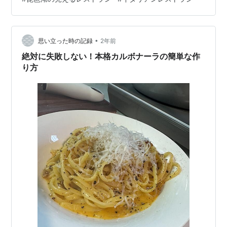
のすぐ近く、浮御堂観光の際に立ち寄ってもいいです
ね。晴れていたらもっと綺麗に浮御堂が撮れていたの
に、あいにくの曇り空でした。 店内 店内は、家の居間を
お店にしました〜感のある内装で、透かし彫りの欄間や
•
思い立った時の記録
2年前
天井の板、柱も和風なのに、テーブルや…
絶対に失敗しない！本格カルボナーラの簡単な作
り方