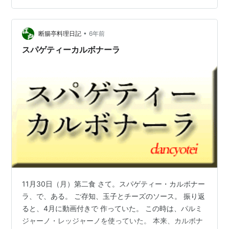
は、これから紹介する瓶入りバジルペーストで 本格的な
イタリアの味をおうちでご賞味ください。 バジルペース
トは、メーカーによって味に個性があります。 ペコリー
•
断腸亭料理日記
6年前
ノロマーノやパルミジャ…
スパゲティーカルボナーラ
11月30日（月）第二食 さて。スパゲティー・カルボナー
ラ、で、ある。 ご存知、玉子とチーズのソース。 振り返
ると、4月に動画付きで 作っていた。 この時は、パルミ
ジャーノ・レッジャーノを使っていた。 本来、カルボナ