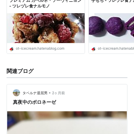
プレミアム カベルネ・ソーヴィニヨン
芋もち - ツレヅレ食
- ツレヅレ食ナルモノ
ot-icecream.hatenablog.com
ot-icecream.hatenab
関連ブログ
•
タベルナ退屈男
2ヶ月前
真夜中のボロネーゼ