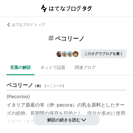
はてなブログ トップ
ペコリーノ
このタグでブログを書く
言葉の解説
ネットで話題
関連ブログ
ペコリーノ
(
食
)
【
ぺこりーの
】
(Pecorino)
イタリア原産の羊（伊: pecora）の乳を原料としたチー
ズの総称。長期間の保存を目的とし、塩分が多めに使用
解説の続きを読む
されているので、塩気が強い。