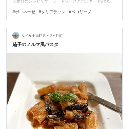
３食分のレシピです。ミートソースとボロネーゼの決定
的な違い、後者は肉主体であるってコトかな。トマトは
#
ボロネーゼ
#
タリアテッレ
#
ペコリーノ
脇役です。刻んだ玉葱は1/2個。弱火できつね色まで炒め
ます。同時進行で挽肉はバンバン火を入れて焼き付けま
す。 焦げ目ついた挽肉、玉葱、缶詰のホールトマト半分
•
で煮込んでいきます。肉炒めたフライパン、赤ワインで
タベルナ退屈男
2ヶ月前
旨みこそげ落として、ローリエ、ナツメグ効かせます。
茄子のノルマ風パスタ
麺は、ちょっと悩んで麺はタリアテッレです。…