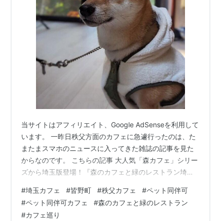
当サイトはアフィリエイト、Google AdSenseを利用して
います。 一昨日秩父方面のカフェに急遽行ったのは、た
またまスマホのニュースに入ってきた雑誌の記事を見た
からなのです。 こちらの記事 大人気「森カフェ」シリー
ズから埼玉版登場！『森のカフェと緑のレストラン埼玉
秩父・飯能・深谷・さいたま』本日発売！ | ぴあ株式会
#
埼玉カフェ
#
皆野町
#
秩父カフェ
#
ペット同伴可
社のプレスリリース 新しく刊行された雑誌はこちら リン
#
ペット同伴可カフェ
#
森のカフェと緑のレストラン
ク こちらの記事に載っていた3つのカフェのうち2つは既
#
カフェ巡り
に訪問済みだったので（下のほうで紹介してます）、