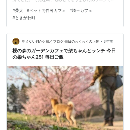
紹介されていて、ようやくようやく訪問することが出来
#
柴犬
#
ペット同伴可カフェ
#
埼玉カフェ
ました♪ こちらのブログで紹介されています。 「水出し
#
ときがわ町
コーヒーロード」（水出しコーヒーを出してくれるカフ
ェが多い通り）のお話も別の記事でありますよ♪
momijiteruyama.com ＊勝手に紹介させて頂きました、
スミマセン💦 小物屋さん ときがわ町 いつも通り過ぎて
•
見えない何かと戦うブログ 毎日のわくわくの正体
3年前
しまって、お店の存在…
桜の森のガーデンカフェで柴ちゃんとランチ 今日
の柴ちゃん251 毎日ご飯