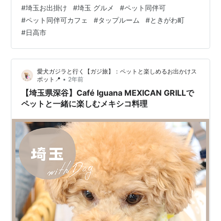
夫のお金なんだけど… ここは私の奢りで！ 好きなだけ飲
#
埼玉お出掛け
#
埼玉 グルメ
#
ペット同伴可
んで食べて！」 と。 夫孝行です。 夫よ、毎日感謝です
#
ペット同伴可カフェ
#
タップルーム
#
ときがわ町
ー Teenage Brewing / Taproom bekkan ときがわ町 ＊
#
日高市
駐車場はお店の前に5台くらい（満車なら他にも駐車場が
あるそうです） ＊私は2日前に電話で予約しました たく
さんの種類のクラフトビールと美味…
愛犬ガジラと行く【ガジ旅】：ペットと楽しめるお出かけス
•
ポット📍
2年前
【埼玉県深谷】Café Iguana MEXICAN GRILLで
ペットと一緒に楽しむメキシコ料理