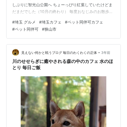
しぶりに智光山公園へ ちょーっぴり紅葉していたけどま
だまだでした（10月の終わり） 毎度おなじみのお散歩コ
ース（所要時間約1時間） 広場で4ヶ月半のチワックス君
#
埼玉 グルメ
#
埼玉カフェ
#
ペット同伴可カフェ
と出会い、パパさんとママさんとしばしお喋り。 チワッ
#
ペット同伴可
#
狭山市
クス君が柴ちゃんに興味津々でついてきちゃったでも、
柴ちゃんはパパさんにナデナデしてもらいチワックス君
のことはガン無視 その後、園芸店へ苗を見に行き、その
近くにあるカフェ「Ken’s Barn」さんで一休みして来まし
•
見えない何かと戦うブログ 毎日のわくわくの正体
3年前
た。 Ken's B…
川のせせらぎに癒やされる森の中のカフェ 水のほ
とり 毎日ご飯