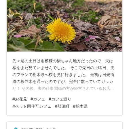
先々週の土日は雨模様の柴ちゃん地方だったので、夫は
桜をまだ見ていませんでした。 そこで先日の土曜日、夫
のプランで栃木県へ桜を見に行きました。 最初は日光街
道の桜並木を通ったのですが、完全に散っていてガッカ
リ！ その後、夫の仕事関係の方が経営されているお店
へ。 garden AUX PARADIS Kitchen （ガーデン オゥ パ
#
お花見
#
カフェ
#
カフェ巡り
ラディス キッチン）那須町 「AUX PARADIS」は、香り
#
ペット同伴可カフェ
#
那須町
#
栃木県
にこだわった商品を開発、販売している会社です。 （北
は宮城、南は福岡まで直営店があります♪） ですが、栃木
県那須町にお庭を少しずつ作っていて、自家製のヘーゼ