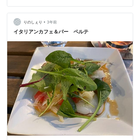
「雑誌を見て来ました」と混雑しないうちに行ってみよ
うか？となり、早速訪問した次第です。 Cafe 水のほとり
皆野町…
•
りのしぇり
3年前
イタリアンカフェ＆バー ペルテ