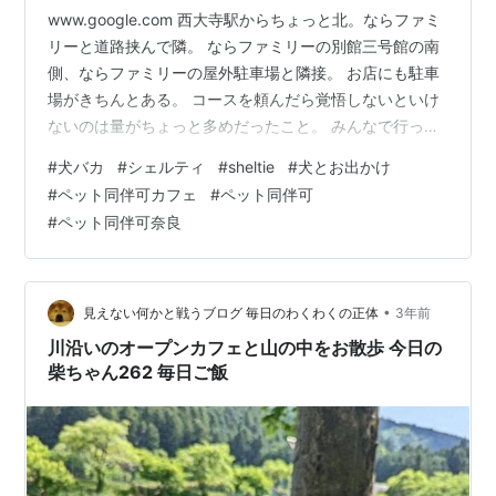
www.google.com 西大寺駅からちょっと北。ならファミ
リーと道路挟んで隣。 ならファミリーの別館三号館の南
側、ならファミリーの屋外駐車場と隣接。 お店にも駐車
場がきちんとある。 コースを頼んだら覚悟しないといけ
ないのは量がちょっと多めだったこと。 みんなで行って
シェアするにもテーブルに乗らない問題がでてくる。 ワ
#
犬バカ
#
シェルティ
#
sheltie
#
犬とお出かけ
イワイしたいならおすすめ。犬は何頭いても、大きさが
#
ペット同伴可カフェ
#
ペット同伴可
どうでもウェルカムなので非情にありがたい。 犬連れで
#
ペット同伴可奈良
お酒を飲みにいくのもアリ。イカスミのパスタがおいし
かった。 料理は最初は撮るけどやがて犬しか撮らなくな
るのはなんでだろう・・・。
•
見えない何かと戦うブログ 毎日のわくわくの正体
3年前
川沿いのオープンカフェと山の中をお散歩 今日の
柴ちゃん262 毎日ご飯