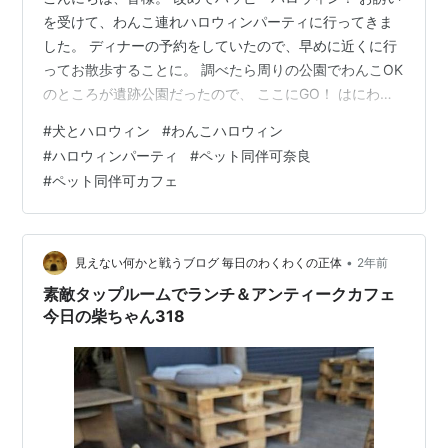
を受けて、わんこ連れハロウィンパーティに行ってきま
した。 ディナーの予約をしていたので、早めに近くに行
ってお散歩することに。 調べたら周りの公園でわんこOK
のところが遺跡公園だったので、 ここにGO！ はにわー
思ってたよりも狭かったので長時間いることが出来ず、
#
犬とハロウィン
#
わんこハロウィン
周りをお散歩してきました。 歩くかなーと思ったんです
#
ハロウィンパーティ
#
ペット同伴可奈良
が、大好きなお姉わんと一緒だったので ウキウキで歩い
#
ペット同伴可カフェ
てくれて、小一時間はお散歩出来ました。 程よい時間に
なったので、お店まで移動しようと車に戻ったら、 人ん
ちの車が大好きなてんすけが、お姉わんの車に乗せて乗
せてとせがむ。 まあ毎回…
•
見えない何かと戦うブログ 毎日のわくわくの正体
2年前
素敵タップルームでランチ＆アンティークカフェ
今日の柴ちゃん318