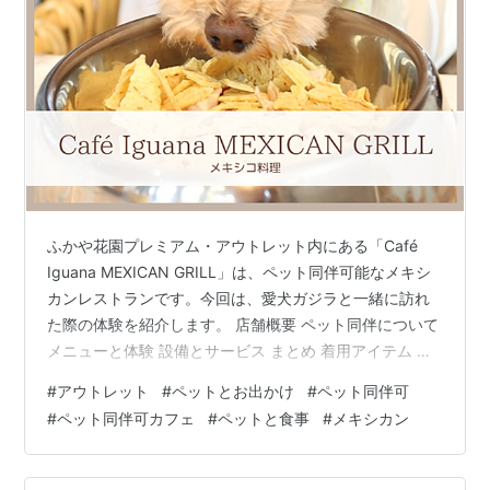
ふかや花園プレミアム・アウトレット内にある「Café
Iguana MEXICAN GRILL」は、ペット同伴可能なメキシ
カンレストランです。今回は、愛犬ガジラと一緒に訪れ
た際の体験を紹介します。 店舗概要 ペット同伴について
メニューと体験 設備とサービス まとめ 着用アイテム 店
舗概要 公式サイトより 場所: 埼玉県深谷市黒田169 ふか
#
アウトレット
#
ペットとお出かけ
#
ペット同伴可
や花園プレミアム・アウトレット内 営業時間: 11:00～
#
ペット同伴可カフェ
#
ペットと食事
#
メキシカン
21:00 席数: 146席（店内114席、テラス32席） URL:
Café Iguana ペット同伴について Café Iguanaではテラ
ス席に加え、空調完備されたインナーテラス席でもペッ