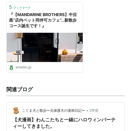
5
ブックマーク
『【MANDARINE BROTHERS】中目
黒“店内ペット同伴可カフェ”…新散歩
コース誕生です！』
ameblo.jp
関連ブログ
•
こぐま犬と散歩〜元保護犬の漫画日記〜
2年前
【犬漫画】わんこたちと一緒にハロウィンパーテ
ィーしてきました。