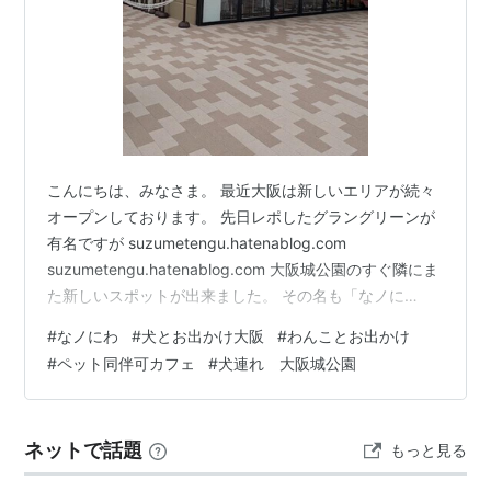
こんにちは、みなさま。 最近大阪は新しいエリアが続々
オープンしております。 先日レポしたグラングリーンが
有名ですが suzumetengu.hatenablog.com
suzumetengu.hatenablog.com 大阪城公園のすぐ隣にま
た新しいスポットが出来ました。 その名も「なノに
わ」。 大阪城公園と難波宮跡公園に挟まれたエリア、何
#
なノにわ
#
犬とお出かけ大阪
#
わんことお出かけ
年もの間フェンスで囲まれてて、ここもったいないな〜
#
ペット同伴可カフェ
#
犬連れ 大阪城公園
と思っていた場所です。 オープンして早速行ってきまし
た。 お天気が悪かったのが残念 元がどういうところだっ
たかの説明 2棟あって、ぐるっとお店の周りにテラス席
ネットで話題
もっと見る
があります。 後ろにそびえ立つNHK お店一覧…