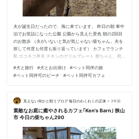
夫が誕生日だったので、海に来ています。 昨日の朝 車中
泊でお世話になった公園 公園から見えた景色 朝の2回目
のお散歩 （夫がいないと気が気じゃない柴ちゃん。夫を
探して何度も何度も振り返っています） カフェでランチ
私 ロコモコ丼夫 チキンのグリルプレート 柴ちゃん、初
めてのカフェご飯 犬用の鹿肉のロコモコ 白目をむいて食
#
犬と旅行
#
犬とお出掛け
#
ペット同伴の旅
べています！きっと美味しいんだろうなー♪ 今まで犬用の
#
ペット同伴可のビーチ
#
ペット同伴可カフェ
ご飯を外出先で食べたことがありませんでした。 ペット
同伴可のカフェには行くものの、ドッグカフェは行かな
いので… 初めて外で横になってくつろいでいますかなり
満足だったみたいで嬉しいな〜♫ こちらは今朝 モニュメ
•
見えない何かと戦うブログ 毎日のわくわくの正体
3年前
ントの所で 波が…
素敵なお庭に癒やされるカフェ｢Ken's Barn｣ 狭山
市 今日の柴ちゃん290